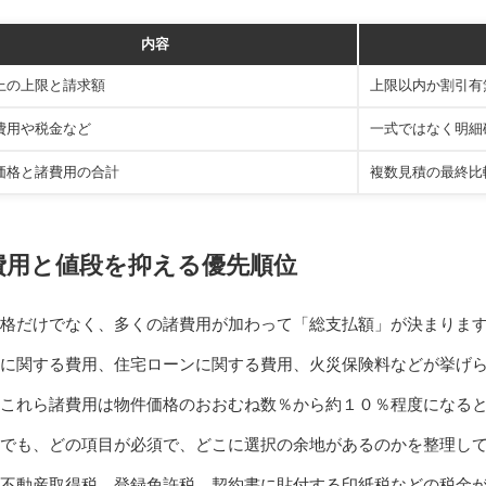
内容
上の上限と請求額
上限以内か割引有
費用や税金など
一式ではなく明細
価格と諸費用の合計
複数見積の最終比
費用と値段を抑える優先順位
格だけでなく、多くの諸費用が加わって「総支払額」が決まりま
に関する費用、住宅ローンに関する費用、火災保険料などが挙げ
、これら諸費用は物件価格のおおむね数％から約１０％程度になる
でも、どの項目が必須で、どこに選択の余地があるのかを整理し
不動産取得税、登録免許税、契約書に貼付する印紙税などの税金