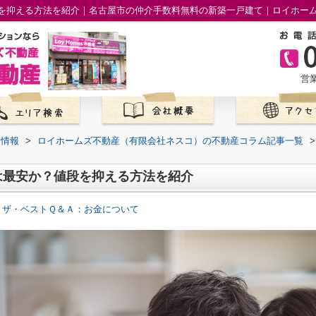
を抑える方法を紹介｜名古屋市の仲介手数料無料の新築一戸建て｜ロイホー
営業
て情報
>
ロイホームズ不動産（有限会社ネスコ）の不動産コラム記事一覧
>
は最安か？値段を抑える方法を紹介
 ザ・ベストＱ＆Ａ：お金について