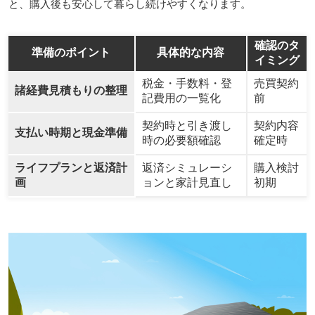
と、購入後も安心して暮らし続けやすくなります。
確認のタ
準備のポイント
具体的な内容
イミング
税金・手数料・登
売買契約
諸経費見積もりの整理
記費用の一覧化
前
契約時と引き渡し
契約内容
支払い時期と現金準備
時の必要額確認
確定時
ライフプランと返済計
返済シミュレーシ
購入検討
画
ョンと家計見直し
初期