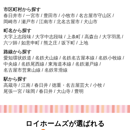
市区町村から探す
春日井市
/
一宮市
/
豊田市
/
小牧市
/
名古屋市守山区
/
岡崎市
/
瀬戸市
/
江南市
/
北名古屋市
/
犬山市
町名から探す
大字上志段味
/
大字中志段味
/
上条町
/
高森台
/
大字羽黒
/
六ツ師
/
如意申町
/
熊之庄
/
坂下町
/
上地
路線から探す
愛知環状鉄道
/
名鉄犬山線
/
名鉄名古屋本線
/
名鉄小牧線
/
中央線
/
名鉄尾西線
/
東海道本線
/
名鉄瀬戸線
/
名古屋市営東山線
/
名鉄常滑線
駅から探す
高蔵寺
/
江南
/
春日井
/
徳重・名古屋芸大
/
小牧
/
尾張一宮
/
味岡
/
春日井
/
大山寺
/
豊明
ロイホームズが選ばれる