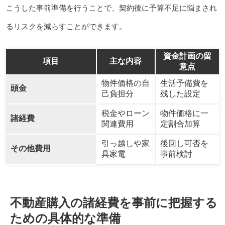
こうした事前準備を行うことで、契約後に予算不足に悩まされ
るリスクを減らすことができます。
資金計画の留
項目
主な内容
意点
物件価格の自
生活予備費を
頭金
己負担分
残した設定
税金やローン
物件価格に一
諸経費
関連費用
定割合加算
引っ越しや家
後回し可否を
その他費用
具家電
事前検討
不動産購入の諸経費を事前に把握する
ための具体的な準備