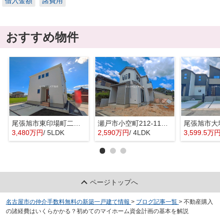
借入金額
諸費用
おすすめ物件
尾張旭市東印場町二反田2892-3『仲介料無料』新築戸建て
瀬戸市小空町212-11『仲介料無料』新築戸建て
3,480万円
/ 5LDK
2,590万円
/ 4LDK
3,599.5万
ページトップへ
名古屋市の仲介手数料無料の新築一戸建て情報
>
ブログ記事一覧
>
不動産購入
の諸経費はいくらかかる？初めてのマイホーム資金計画の基本を解説