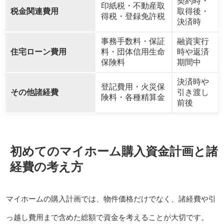
契約時・
印紙税・不動産取
税金関連費用
取得後・
得税・登録免許税
決済時
事務手数料・保証
融資実行
住宅ローン費用
料・団体信用生命
時や返済
保険料
期間中
決済時や
登記費用・火災保
その他諸経費
引き渡し
険料・各種精算金
前後
初めてのマイホーム購入資金計画と諸
経費の考え方
マイホームの購入計画では、物件価格だけでなく、諸経費や引
っ越し費用まで含めた総額で資金を考えることが大切です。