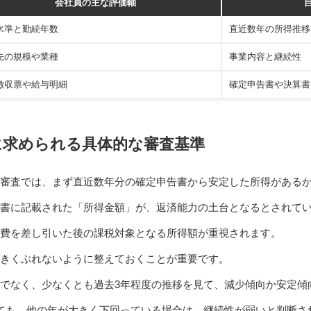
会社員の主な評価軸
水準と勤続年数
直近数年の所得推移
先の規模や業種
事業内容と継続性
徴収票や給与明細
確定申告書や決算書
に求められる具体的な審査基準
審査では、まず直近数年分の確定申告書から安定した所得がある
書に記載された「所得金額」が、返済能力の土台となるとされて
費を差し引いた後の課税対象となる所得額が重視されます。
きくぶれないように整えておくことが重要です。
でなく、少なくとも過去3年程度の推移を見て、減少傾向か安定傾
ても、他の年が大きく下回っている場合は、継続性が弱いと判断さ