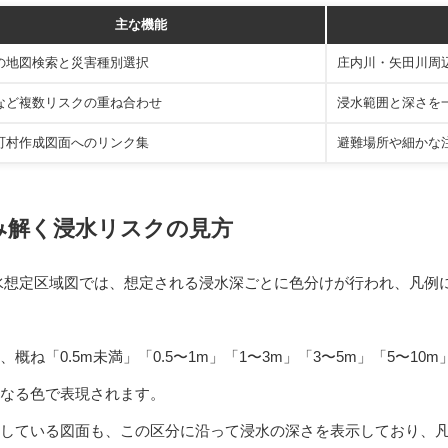
主な機能
の地図検索と災害種別選択
庄内川・矢田川周
など複数リスクの重ね合わせ
浸水範囲と深さを
町村作成図面へのリンク集
避難場所や細かな
み解く浸水リスクの見方
水想定区域図では、想定される浸水深ごとに色分けが行われ、凡例
ね「0.5m未満」「0.5〜1m」「1〜3m」「3〜5m」「5〜10m」
異なる色で表現されます。
している図面も、この区分に沿って浸水の深さを表示しており、