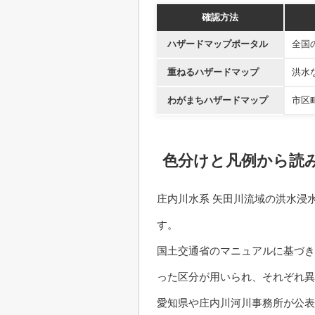
確認方法
ハザードマップポータル
全国
重ねるハザードマップ
洪水
わがまちハザードマップ
市区
色分けと凡例から読
庄内川水系 矢田川流域の洪水浸
す。
国土交通省のマニュアルに基づき、概
った区分が用いられ、それぞれ
愛知県や庄内川河川事務所が公表