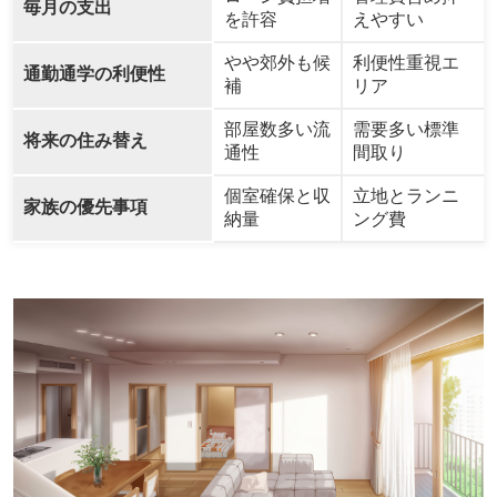
毎月の支出
を許容
えやすい
やや郊外も候
利便性重視エ
通勤通学の利便性
補
リア
部屋数多い流
需要多い標準
将来の住み替え
通性
間取り
個室確保と収
立地とランニ
家族の優先事項
納量
ング費