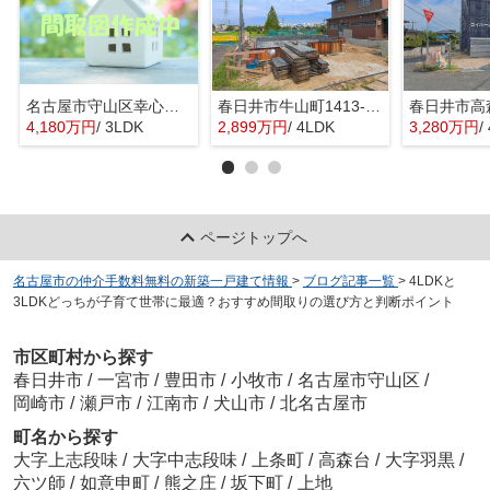
名古屋市守山区幸心２丁目435『仲介料無料』新築戸建て
春日井市牛山町1413-8『仲介料無料』新築戸建て
4,180万円
/ 3LDK
2,899万円
/ 4LDK
3,280万円
/
ページトップへ
名古屋市の仲介手数料無料の新築一戸建て情報
>
ブログ記事一覧
>
4LDKと
3LDKどっちが子育て世帯に最適？おすすめ間取りの選び方と判断ポイント
市区町村から探す
春日井市
/
一宮市
/
豊田市
/
小牧市
/
名古屋市守山区
/
岡崎市
/
瀬戸市
/
江南市
/
犬山市
/
北名古屋市
町名から探す
大字上志段味
/
大字中志段味
/
上条町
/
高森台
/
大字羽黒
/
六ツ師
/
如意申町
/
熊之庄
/
坂下町
/
上地