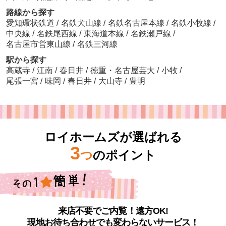
路線から探す
愛知環状鉄道
/
名鉄犬山線
/
名鉄名古屋本線
/
名鉄小牧線
/
中央線
/
名鉄尾西線
/
東海道本線
/
名鉄瀬戸線
/
名古屋市営東山線
/
名鉄三河線
駅から探す
高蔵寺
/
江南
/
春日井
/
徳重・名古屋芸大
/
小牧
/
尾張一宮
/
味岡
/
春日井
/
大山寺
/
豊明
ロイホームズが選ばれる
3
つ
のポイント
来店不要でご内覧！遠方OK!
現地お待ち合わせでも変わらないサービス！