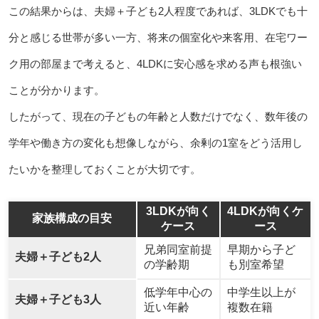
この結果からは、夫婦＋子ども2人程度であれば、3LDKでも十
分と感じる世帯が多い一方、将来の個室化や来客用、在宅ワー
ク用の部屋まで考えると、4LDKに安心感を求める声も根強い
ことが分かります。
したがって、現在の子どもの年齢と人数だけでなく、数年後の
学年や働き方の変化も想像しながら、余剰の1室をどう活用し
たいかを整理しておくことが大切です。
3LDKが向く
4LDKが向くケ
家族構成の目安
ケース
ース
兄弟同室前提
早期から子ど
夫婦＋子ども2人
の学齢期
も別室希望
低学年中心の
中学生以上が
夫婦＋子ども3人
近い年齢
複数在籍