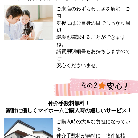
ご来店のわずらわしさを解消！ご
内
覧後にはご自身の目でしっかり周
辺
環境も確認することができます
ね。
諸費用明細書もお持ちしますので
ご
安心くださいませ。
仲介手数料無料！
家計に優しくマイホームご購入時の嬉しいサービス！
ご購入時の大きな負担になってい
る
仲介手数料が無料に！物件価格