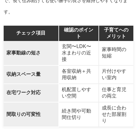
で、長く住み続けても使い勝手の良さを維持しやすくなりま
す。
確認のポイン
子育てへの
チェック項目
ト
メリット
玄関〜LDK〜
家事時間の
家事動線の短さ
水まわりの近
短縮
接
各室収納＋共
片付けやす
収納スペース量
用収納
い室内
机配置しやす
仕事と育児
在宅ワーク対応
い空間
の両立
成長に合わ
続き間や可動
間取りの可変性
せた部屋割
間仕切り
り