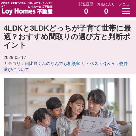
閲覧履歴
お気に入り
メニュー
0
0
4LDKと3LDKどっちが子育て世帯に最
適？おすすめ間取りの選び方と判断ポ
イント
2026-05-17
カテゴリ：
日比野くんのなんでも相談室 ザ・ベストＱ＆Ａ：物件
選びについて