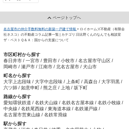
ページトップへ
名古屋市の仲介手数料無料の新築一戸建て情報
>
ロイホームズ不動産（有限会
社ネスコ）の不動産コラム記事一覧 | カテゴリ:日比野くんのなんでも相談室
ザ・ベストＱ＆Ａ：国からの支援について
市区町村から探す
春日井市
/
一宮市
/
豊田市
/
小牧市
/
名古屋市守山区
/
岡崎市
/
瀬戸市
/
江南市
/
北名古屋市
/
犬山市
町名から探す
大字上志段味
/
大字中志段味
/
上条町
/
高森台
/
大字羽黒
/
六ツ師
/
如意申町
/
熊之庄
/
上地
/
坂下町
路線から探す
愛知環状鉄道
/
名鉄犬山線
/
名鉄名古屋本線
/
名鉄小牧線
/
中央線
/
名鉄尾西線
/
東海道本線
/
名鉄瀬戸線
/
名古屋市営東山線
/
名鉄常滑線
駅から探す