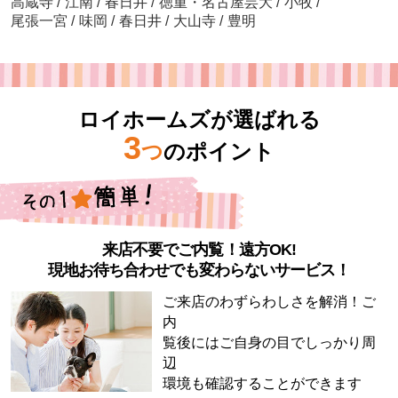
高蔵寺
/
江南
/
春日井
/
徳重・名古屋芸大
/
小牧
/
尾張一宮
/
味岡
/
春日井
/
大山寺
/
豊明
ロイホームズが選ばれる
3
つ
のポイント
来店不要でご内覧！遠方OK!
現地お待ち合わせでも変わらないサービス！
ご来店のわずらわしさを解消！ご
内
覧後にはご自身の目でしっかり周
辺
環境も確認することができます