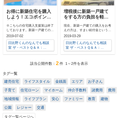
お得に新築住宅を購入
増税後に新築一戸建て
しよう！エコポイント
をする方の負担を軽減
制度についてご紹介！
する「すまい給付金」
※こちらの住宅購入支援策は終了
現在、新築一戸建ての購入をお考
とは？
しております。新築一戸建てのご
えの方は、すまい給付金という言
購入を検討している方の中には、
葉を耳にする機会も多いのではな
2019-07-02
2019-03-29
いよいよ消...
いでしょう...
日比野くんのなんでも相談
日比野くんのなんでも相談
室 ザ・ベストＱ＆Ａ：...
室 ザ・ベストＱ＆Ａ：...
2
該当公開件数：
件
1～2
件を表示
タグ一覧
建売住宅
ライフスタイル
金銭面
エリア
お子さん
子育て
住宅ローン
マイホーム
仲介手数料
諸費用
費用
地域情報
ライフプラン
安心
ファミリー
教育
建物
公園
レジャー
交通
タグ一覧ページへ