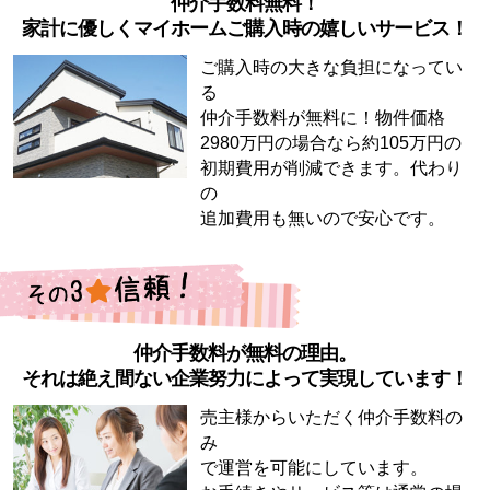
仲介手数料無料！
家計に優しくマイホームご購入時の嬉しいサービス！
ご購入時の大きな負担になってい
る
仲介手数料が無料に！物件価格
2980万円の場合なら約105万円の
初期費用が削減できます。代わり
の
追加費用も無いので安心です。
仲介手数料が無料の理由。
それは絶え間ない企業努力によって実現しています！
売主様からいただく仲介手数料の
み
で運営を可能にしています。