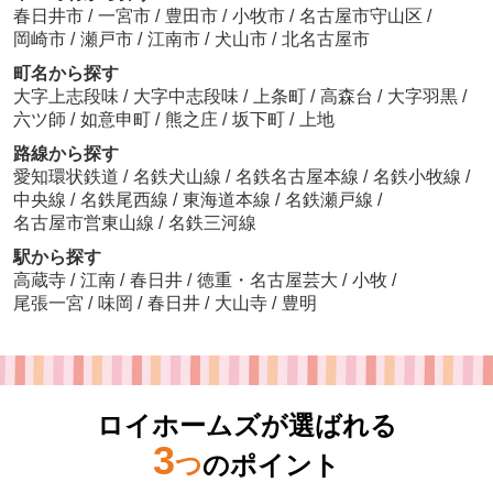
春日井市
/
一宮市
/
豊田市
/
小牧市
/
名古屋市守山区
/
岡崎市
/
瀬戸市
/
江南市
/
犬山市
/
北名古屋市
町名から探す
大字上志段味
/
大字中志段味
/
上条町
/
高森台
/
大字羽黒
/
六ツ師
/
如意申町
/
熊之庄
/
坂下町
/
上地
路線から探す
愛知環状鉄道
/
名鉄犬山線
/
名鉄名古屋本線
/
名鉄小牧線
/
中央線
/
名鉄尾西線
/
東海道本線
/
名鉄瀬戸線
/
名古屋市営東山線
/
名鉄三河線
駅から探す
高蔵寺
/
江南
/
春日井
/
徳重・名古屋芸大
/
小牧
/
尾張一宮
/
味岡
/
春日井
/
大山寺
/
豊明
ロイホームズが選ばれる
3
つ
のポイント