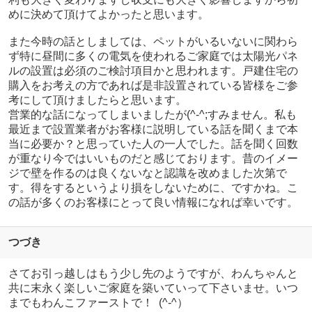
めに決めて頂けてよかったと思います。
また今時の話としましては、ペットがいるいないに関わら
ず特に昼間に多くの電気を使われるご家庭では太陽光パネ
ルの設置は必須のご検討項目かと思われます。戸建住宅の
購入をお考えの方であれば是非設置されている皆様をご参
考にして頂けましたらと思います。
営業的な話になってしまいましたが(^-^;すみません。私も
最近まで設置業者がお客様に説明している話を聞くまで本
当に必要か？と思っていた人の一人でした。話を聞く回数
が重なり今ではいいものだと感じております。昔のイメー
ジで壁を作るのは良くないなと認識を改めました次第で
す。得をするというより損をしないために、ですかね。こ
の話が多くのお客様にとって良い情報になれば幸いです。
つづき
さてお引っ越しはもう少し先のようですが、わんちゃんと
共に末永く楽しいご家庭を築いていって下さいませ。いつ
までもわんこファーストで！ (^-^）