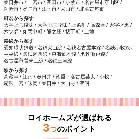
春日井市
/
一宮市
/
豊田市
/
小牧市
/
名古屋市守山区
/
岡崎市
/
瀬戸市
/
江南市
/
犬山市
/
北名古屋市
町名から探す
大字上志段味
/
大字中志段味
/
上条町
/
高森台
/
大字羽黒
/
六ツ師
/
如意申町
/
熊之庄
/
坂下町
/
上地
路線から探す
愛知環状鉄道
/
名鉄犬山線
/
名鉄名古屋本線
/
名鉄小牧線
/
中央線
/
名鉄尾西線
/
東海道本線
/
名鉄瀬戸線
/
名古屋市営東山線
/
名鉄三河線
駅から探す
高蔵寺
/
江南
/
春日井
/
徳重・名古屋芸大
/
小牧
/
尾張一宮
/
味岡
/
春日井
/
大山寺
/
豊明
ロイホームズが選ばれる
3
つ
のポイント