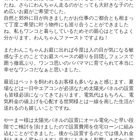
たね。さらにわんちゃん走るのがとっても大好きな子のた
め広いお庭がご希望でした。
自然と郊外に目が向きましたがお仕事のご都合とも相まっ
て丁度ご希望に叶う物件にも巡り合うことができました
ね。私もワンコと暮らしているためその親心はとてもよく
分かります。わんちゃんファーストですよね！
またわんこちゃんお庭に出れば今度は人の目が気になる敏
感な子とのことでお庭スペースの廻りを目隠しフェンスで
囲う徹底ぶり。ワンコ思いのパパママに育てられて本当に
幸せなワンコだなぁと思いました。
最近はペットを飼われるお客様も多いなぁと感じます。夏
場などは一日中エアコンが必須なため太陽光パネルの設置
も皆様必須になってきております。電気代はもちろん、電
気料金の値上げを心配する世間様とは一線を画した生活が
送れるのも嬉しいことですね。
やーまー様は太陽光パネルの設置にオール電化へと早い段
階でご検討を頂けましたので設置費用を住宅ローンに組み
込むことができました。後から設置するのとでは借入れ金
利も大きく変わりますし収支にも大きく影響しますから初