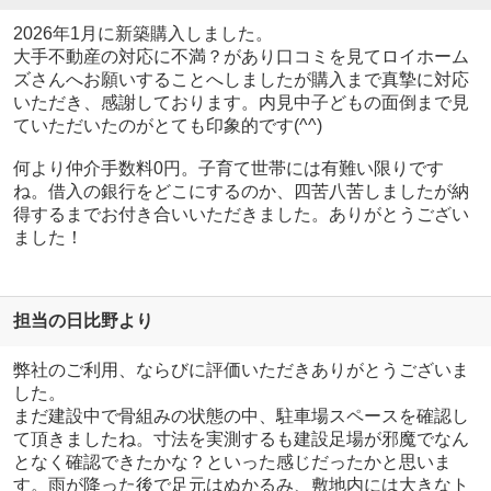
2026年1月に新築購入しました。
大手不動産の対応に不満？があり口コミを見てロイホーム
ズさんへお願いすることへしましたが購入まで真摯に対応
いただき、感謝しております。内見中子どもの面倒まで見
ていただいたのがとても印象的です(^^)
何より仲介手数料0円。子育て世帯には有難い限りです
ね。借入の銀行をどこにするのか、四苦八苦しましたが納
得するまでお付き合いいただきました。ありがとうござい
ました！
担当の日比野より
弊社のご利用、ならびに評価いただきありがとうございま
した。
まだ建設中で骨組みの状態の中、駐車場スペースを確認し
て頂きましたね。寸法を実測するも建設足場が邪魔でなん
となく確認できたかな？といった感じだったかと思いま
す。雨が降った後で足元はぬかるみ、敷地内には大きなト