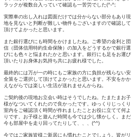
ラックが複数台入っていて確認も一苦労でした(^-^;
実際車の出し入れは図面だけでは分からない部分もあり現
地を見ないと判断が難しい物件もございますので確認して
頂けてよかったと思います。
また銀行選びにも時間をかけましたね。ご希望の金利と団
信（団体信用特約生命保険）の加入をどうするかで銀行選
びにも色々と悩まれたかと思います。銀行にも足をお運び
頂いたりお身体お気持ち共にお疲れ様でした。
最終的には万が一の時にもご家族の方に負担が残らない安
全策をご選択して頂けてよかったと思います。不安をかか
えながらでは楽しい生活が送れませんからね。
ご契約後の現地お立会い時はそうでしたね。たまたまお子
様がなついてくれたので良かったです。ゆっくりじっくり
室内をご確認頂く時間が作れましたことお役に立てて何よ
りです。お子様と遊んだ時間も今では少し懐かしく。まだ
今も部屋中を走り回ってたりして、、、(^^)
今ではご家族皆様ご新居にも慣れたことでしょう。皆がリ