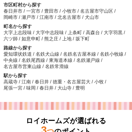
市区町村から探す
春日井市
/
一宮市
/
豊田市
/
小牧市
/
名古屋市守山区
/
岡崎市
/
瀬戸市
/
江南市
/
北名古屋市
/
犬山市
町名から探す
大字上志段味
/
大字中志段味
/
上条町
/
高森台
/
大字羽黒
/
六ツ師
/
如意申町
/
熊之庄
/
上地
/
坂下町
路線から探す
愛知環状鉄道
/
名鉄犬山線
/
名鉄名古屋本線
/
名鉄小牧線
/
中央線
/
名鉄尾西線
/
東海道本線
/
名鉄瀬戸線
/
名古屋市営東山線
/
名鉄常滑線
駅から探す
高蔵寺
/
江南
/
春日井
/
徳重・名古屋芸大
/
小牧
/
尾張一宮
/
味岡
/
春日井
/
大山寺
/
豊明
ロイホームズが選ばれる
3
つ
のポイント