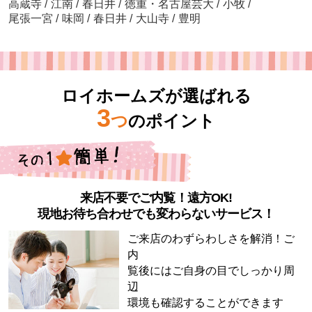
高蔵寺
/
江南
/
春日井
/
徳重・名古屋芸大
/
小牧
/
尾張一宮
/
味岡
/
春日井
/
大山寺
/
豊明
ロイホームズが選ばれる
3
つ
のポイント
来店不要でご内覧！遠方OK!
現地お待ち合わせでも変わらないサービス！
ご来店のわずらわしさを解消！ご
内
覧後にはご自身の目でしっかり周
辺
環境も確認することができます