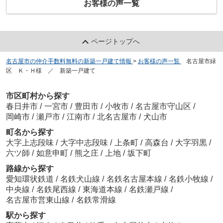
お客様の声一覧
ページトップへ
名古屋市の仲介手数料無料の新築一戸建て情報
>
お客様の声一覧
>
名古屋市緑
区 Ｋ・Ｈ様 ／ 新築一戸建て
市区町村から探す
春日井市
/
一宮市
/
豊田市
/
小牧市
/
名古屋市守山区
/
岡崎市
/
瀬戸市
/
江南市
/
北名古屋市
/
犬山市
町名から探す
大字上志段味
/
大字中志段味
/
上条町
/
高森台
/
大字羽黒
/
六ツ師
/
如意申町
/
熊之庄
/
上地
/
坂下町
路線から探す
愛知環状鉄道
/
名鉄犬山線
/
名鉄名古屋本線
/
名鉄小牧線
/
中央線
/
名鉄尾西線
/
東海道本線
/
名鉄瀬戸線
/
名古屋市営東山線
/
名鉄常滑線
駅から探す