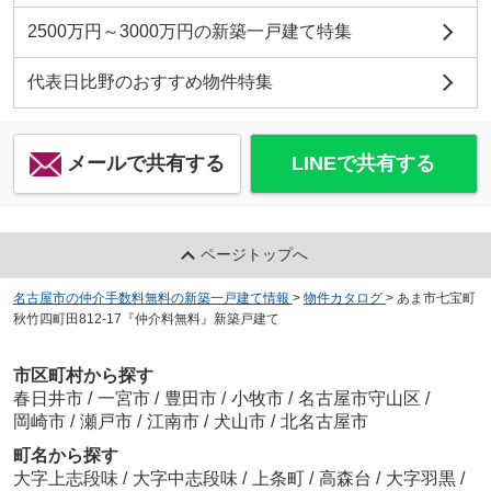
2500万円～3000万円の新築一戸建て特集
代表日比野のおすすめ物件特集
メールで共有する
LINEで共有する
ページトップへ
名古屋市の仲介手数料無料の新築一戸建て情報
>
物件カタログ
>
あま市七宝町
秋竹四町田812-17『仲介料無料』新築戸建て
市区町村から探す
春日井市
/
一宮市
/
豊田市
/
小牧市
/
名古屋市守山区
/
岡崎市
/
瀬戸市
/
江南市
/
犬山市
/
北名古屋市
町名から探す
大字上志段味
/
大字中志段味
/
上条町
/
高森台
/
大字羽黒
/