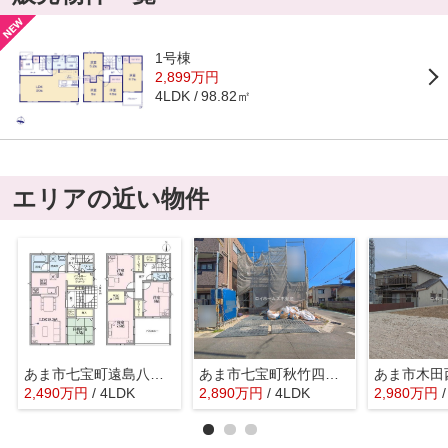
1号棟
2,899万円
98.82㎡
4LDK
エリアの近い物件
あま市七宝町遠島八幡島728-1『仲介料無料』新築戸建て
あま市七宝町秋竹四町田812-16『仲介料無料』新築戸建て
2,490
万
円
/ 4LDK
2,890
万
円
/ 4LDK
2,980
万
円