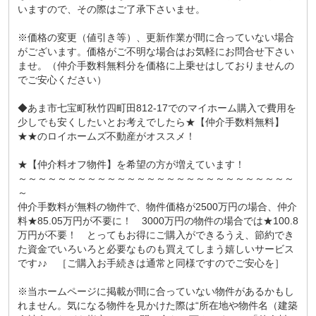
いますので、その際はご了承下さいませ。
※価格の変更（値引き等）、更新作業が間に合っていない場合
がございます。価格がご不明な場合はお気軽にお問合せ下さい
ませ。（仲介手数料無料分を価格に上乗せはしておりませんの
でご安心ください）
◆あま市七宝町秋竹四町田812-17でのマイホーム購入で費用を
少しでも安くしたいとお考えでしたら★【仲介手数料無料】
★★のロイホームズ不動産がオススメ！
★【仲介料オフ物件】を希望の方が増えています！
～～～～～～～～～～～～～～～～～～～～～～～～～～～～
～
仲介手数料が無料の物件で、物件価格が2500万円の場合、仲介
料★85.05万円が不要に！ 3000万円の物件の場合では★100.8
万円が不要！ とってもお得にご購入ができるうえ、節約でき
た資金でいろいろと必要なものも買えてしまう嬉しいサービス
です♪♪ ［ご購入お手続きは通常と同様ですのでご安心を］
※当ホームページに掲載が間に合っていない物件があるかもし
れません。気になる物件を見かけた際は“所在地や物件名（建築