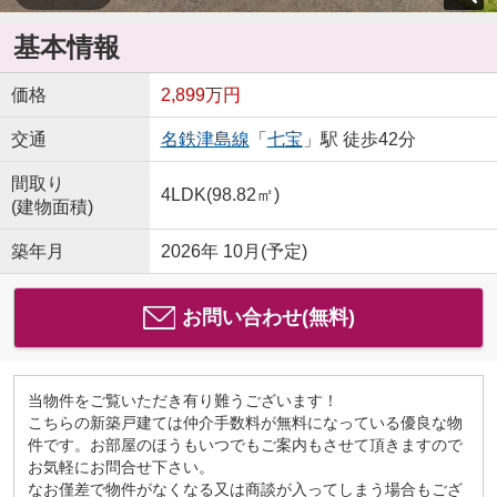
基本情報
価格
2,899万円
交通
名鉄津島線
「
七宝
」駅 徒歩42分
間取り
4LDK(98.82㎡)
(建物面積)
築年月
2026年 10月(予定)
お問い合わせ(無料)
当物件をご覧いただき有り難うございます！
こちらの新築戸建ては仲介手数料が無料になっている優良な物
件です。お部屋のほうもいつでもご案内もさせて頂きますので
お気軽にお問合せ下さい。
なお僅差で物件がなくなる又は商談が入ってしまう場合もござ