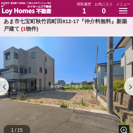
閲覧履歴
お気に入り
メニュー
1
0
あま市七宝町秋竹四町田812-17『仲介料無料』新築
戸建て (
1
物件)
1 / 15