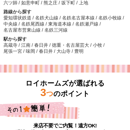
六ツ師
/
如意申町
/
熊之庄
/
坂下町
/
上地
路線から探す
愛知環状鉄道
/
名鉄犬山線
/
名鉄名古屋本線
/
名鉄小牧線
/
中央線
/
名鉄尾西線
/
東海道本線
/
名鉄瀬戸線
/
名古屋市営東山線
/
名鉄三河線
駅から探す
高蔵寺
/
江南
/
春日井
/
徳重・名古屋芸大
/
小牧
/
尾張一宮
/
味岡
/
春日井
/
大山寺
/
豊明
ロイホームズが選ばれる
3
つ
のポイント
来店不要でご内覧！遠方OK!