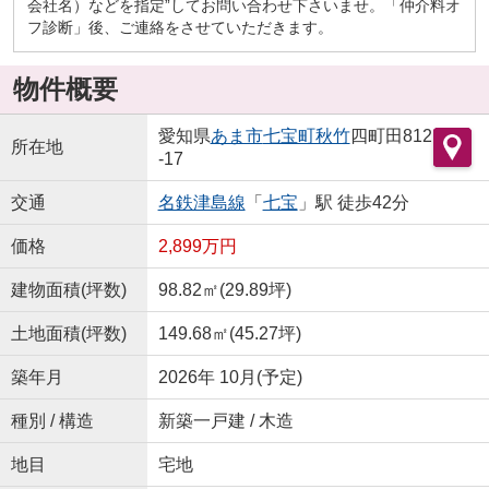
会社名）などを指定”してお問い合わせ下さいませ。「仲介料オ
フ診断」後、ご連絡をさせていただきます。
物件概要
愛知県
あま市
七宝町秋竹
四町田812
所在地
-17
交通
名鉄津島線
「
七宝
」駅 徒歩42分
価格
2,899万円
建物面積(坪数)
98.82㎡(29.89坪)
土地面積(坪数)
149.68㎡(45.27坪)
築年月
2026年 10月(予定)
種別 / 構造
新築一戸建 / 木造
地目
宅地