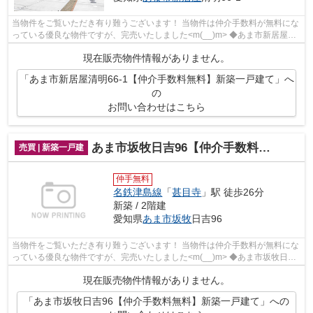
当物件をご覧いただき有り難うございます！ 当物件は仲介手数料が無料にな
っている優良な物件ですが、完売いたしました<m(__)m> ◆あま市新居屋清
明でのマイホーム購入で費用...
現在販売物件情報がありません。
「あま市新居屋清明66-1【仲介手数料無料】新築一戸建て」へ
の
お問い合わせはこちら
あま市坂牧日吉96【仲介手数料無料】新築一戸建て
売買 | 新築一戸建
仲手無料
名鉄津島線
「
甚目寺
」駅 徒歩26分
新築 / 2階建
愛知県
あま市
坂牧
日吉96
当物件をご覧いただき有り難うございます！ 当物件は仲介手数料が無料にな
っている優良な物件ですが、完売いたしました<m(__)m> ◆あま市坂牧日吉
でのマイホーム購入で費用を...
現在販売物件情報がありません。
「あま市坂牧日吉96【仲介手数料無料】新築一戸建て」への