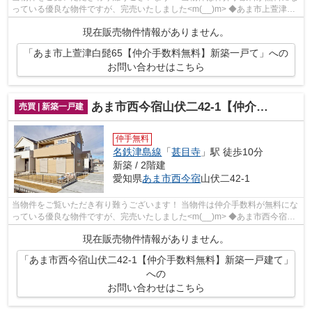
っている優良な物件ですが、完売いたしました<m(__)m> ◆あま市上萱津白
髭でのマイホーム購入で費用...
現在販売物件情報がありません。
「あま市上萱津白髭65【仲介手数料無料】新築一戸て」への
お問い合わせはこちら
あま市西今宿山伏二42-1【仲介手数料無料】新築一戸建て
売買 | 新築一戸建
仲手無料
名鉄津島線
「
甚目寺
」駅 徒歩10分
新築 / 2階建
愛知県
あま市
西今宿
山伏二42-1
当物件をご覧いただき有り難うございます！ 当物件は仲介手数料が無料にな
っている優良な物件ですが、完売いたしました<m(__)m> ◆あま市西今宿山
伏二でのマイホーム購入で費...
現在販売物件情報がありません。
「あま市西今宿山伏二42-1【仲介手数料無料】新築一戸建て」
への
お問い合わせはこちら