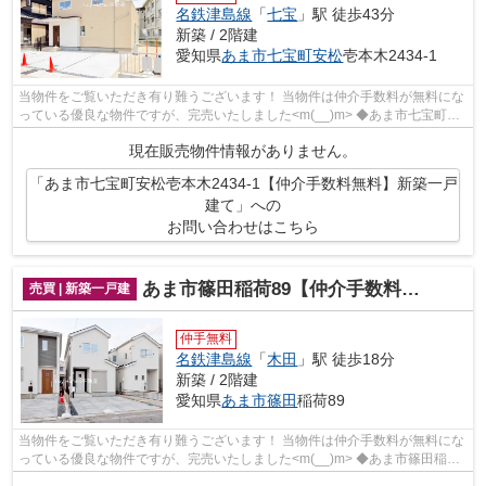
名鉄津島線
「
七宝
」駅 徒歩43分
新築 / 2階建
愛知県
あま市
七宝町安松
壱本木2434-1
当物件をご覧いただき有り難うございます！ 当物件は仲介手数料が無料にな
っている優良な物件ですが、完売いたしました<m(__)m> ◆あま市七宝町安
松壱本木でのマイホーム購入...
現在販売物件情報がありません。
「あま市七宝町安松壱本木2434-1【仲介手数料無料】新築一戸
建て」への
お問い合わせはこちら
あま市篠田稲荷89【仲介手数料無料】新築一戸建て
売買 | 新築一戸建
仲手無料
名鉄津島線
「
木田
」駅 徒歩18分
新築 / 2階建
愛知県
あま市
篠田
稲荷89
当物件をご覧いただき有り難うございます！ 当物件は仲介手数料が無料にな
っている優良な物件ですが、完売いたしました<m(__)m> ◆あま市篠田稲荷
でのマイホーム購入で費用を...