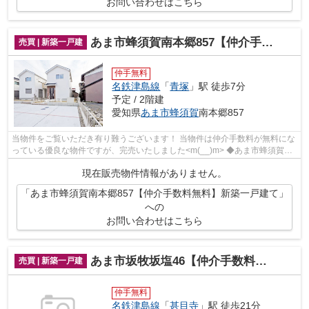
お問い合わせはこちら
あま市蜂須賀南本郷857【仲介手数料無料】新築一戸建て
売買 | 新築一戸建
仲手無料
名鉄津島線
「
青塚
」駅 徒歩7分
予定 / 2階建
愛知県
あま市
蜂須賀
南本郷857
当物件をご覧いただき有り難うございます！ 当物件は仲介手数料が無料にな
っている優良な物件ですが、完売いたしました<m(__)m> ◆あま市蜂須賀南
本郷でのマイホーム購入で費...
現在販売物件情報がありません。
「あま市蜂須賀南本郷857【仲介手数料無料】新築一戸建て」
への
お問い合わせはこちら
あま市坂牧坂塩46【仲介手数料無料】新築一戸建て
売買 | 新築一戸建
仲手無料
名鉄津島線
「
甚目寺
」駅 徒歩21分