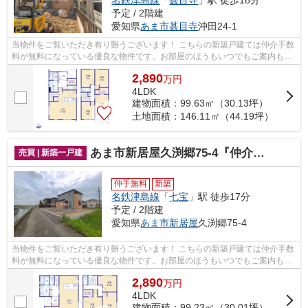
予定 / 2階建
愛知県
あま市
甚目寺
沖田24-1
当物件をご覧いただき有り難うございます！ こちらの新築戸建ては仲介手数
料が無料になっている優良な物件です。お部屋のほうもいつでもご案内もさ
せて頂きますのでお気軽にお問合せ下...
2,890
万
円
4LDK
建物面積：99.63㎡（30.13坪）
土地面積：146.11㎡（44.19坪）
あま市新居屋久渕郷75-4『仲介料無料』新築戸建て
売買 | 新築一戸建
仲手無料
新築
名鉄津島線
「
七宝
」駅 徒歩17分
予定 / 2階建
愛知県
あま市
新居屋
久渕郷75-4
当物件をご覧いただき有り難うございます！ こちらの新築戸建ては仲介手数
料が無料になっている優良な物件です。お部屋のほうもいつでもご案内もさ
せて頂きますのでお気軽にお問合せ下...
2,890
万
円
4LDK
建物面積：99.23㎡（30.01坪）