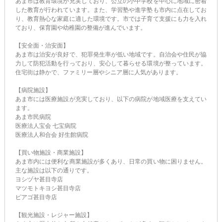
あま市は教育環境が充実しており、公立の小中学校を中心に地域に密着
した教育が行われています。また、学習塾や進学塾も市内に点在してお
り、教育熱心な家庭に適した環境です。市では子育て支援にも力を入れ
ており、保育園や幼稚園の整備が進んでいます。
【安全面・治安面】
あま市は治安が良好で、犯罪発生率が低い地域です。自治会や住民が協
力して防犯活動を行っており、安心して暮らせる環境が整っています。
住宅街は静かで、ファミリー層やシニア層に人気があります。
【病院施設】
あま市には医療施設が充実しており、以下の病院が地域医療を支えてい
ます。
あま市民病院
医療法人宝会 七宝病院
医療法人和合会 好生館病院
【買い物施設・商業施設】
あま市内には便利な商業施設が多くあり、日常の買い物に困りません。
主な施設は以下の通りです。
ヨシヅヤ甚目寺店
マツモトキヨシ甚目寺店
ピアゴ甚目寺店
【観光施設・レジャー施設】