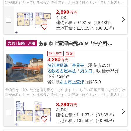
料が無料になっている優良な物件です。お部屋のほうもいつでもご案内もさ
せて頂きますのでお気軽にお問合せ下...
2,890
万
円
4LDK
建物面積：97.31㎡（29.43坪）
土地面積：119.05㎡（36.01坪）
あま市上萱津白髭35-9『仲介料無料』新築戸建て
売買 | 新築一戸建
仲手無料
新築
3,280
万円
名鉄津島線
「
甚目寺
」駅 徒歩25分
名鉄名古屋本線
「
須ケ口
」駅 徒歩26分
予定 / 2階建
愛知県
あま市
上萱津
白髭35-9
当物件をご覧いただき有り難うございます！ こちらの新築戸建ては仲介手数
料が無料になっている優良な物件です。お部屋のほうもいつでもご案内もさ
せて頂きますのでお気軽にお問合せ下...
3,280
万
円
4LDK
建物面積：111.37㎡（33.68坪）
土地面積：135.50㎡（40.98坪）