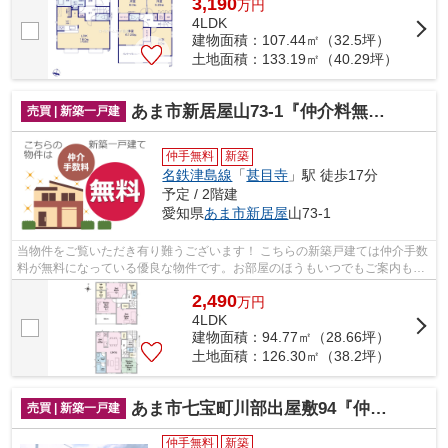
3,190
万
円
4LDK
建物面積：107.44㎡（32.5坪）
土地面積：133.19㎡（40.29坪）
あま市新居屋山73-1『仲介料無料』新築戸建て
売買 | 新築一戸建
仲手無料
新築
名鉄津島線
「
甚目寺
」駅 徒歩17分
予定 / 2階建
愛知県
あま市
新居屋
山73-1
当物件をご覧いただき有り難うございます！ こちらの新築戸建ては仲介手数
料が無料になっている優良な物件です。お部屋のほうもいつでもご案内もさ
せて頂きますのでお気軽にお問合せ下...
2,490
万
円
4LDK
建物面積：94.77㎡（28.66坪）
土地面積：126.30㎡（38.2坪）
あま市七宝町川部出屋敷94『仲介料無料』新築戸建て
売買 | 新築一戸建
仲手無料
新築