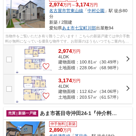
2,974
3,174
万円～
万円
名古屋市営東山線
「
中村公園
」駅 徒歩80
分
新築 / 2階建
愛知県
あま市
七宝町川部
出屋敷94
当物件をご覧いただき有り難うございます！ こちらの新築戸建ては仲介手数
料が無料になっている優良な物件です。お部屋のほうもいつでもご案内もさ
せて頂きますのでお気軽にお問合せ下...
2,974
万
円
4LDK
建物面積：100.81㎡（30.49坪）
土地面積：228.06㎡（68.98坪）
3,174
万
円
4LDK
建物面積：112.62㎡（34.06坪）
土地面積：203.57㎡（61.57坪）
あま市甚目寺沖田24-1『仲介料無料』新築戸建て
売買 | 新築一戸建
仲手無料
新築
2,890
万円
名鉄津島線
「
甚目寺
」駅 徒歩18分