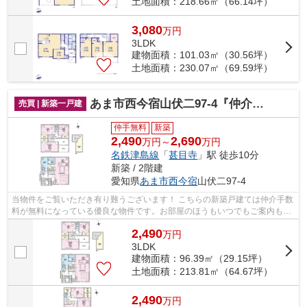
土地面積：218.66㎡（66.14坪）
3,080
万
円
3LDK
建物面積：101.03㎡（30.56坪）
土地面積：230.07㎡（69.59坪）
あま市西今宿山伏二97-4『仲介料無料』新築戸建て
売買 | 新築一戸建
仲手無料
新築
2,490
2,690
万円～
万円
名鉄津島線
「
甚目寺
」駅 徒歩10分
新築 / 2階建
愛知県
あま市
西今宿
山伏二97-4
当物件をご覧いただき有り難うございます！ こちらの新築戸建ては仲介手数
料が無料になっている優良な物件です。お部屋のほうもいつでもご案内もさ
せて頂きますのでお気軽にお問合せ下...
2,490
万
円
3LDK
建物面積：96.39㎡（29.15坪）
土地面積：213.81㎡（64.67坪）
2,490
万
円