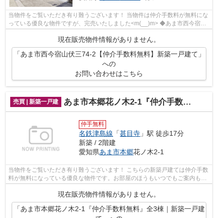
当物件をご覧いただき有り難うございます！ 当物件は仲介手数料が無料にな
っている優良な物件ですが、完売いたしました<m(__)m> ◆あま市西今宿山
伏三でのマイホーム購入で費...
現在販売物件情報がありません。
「あま市西今宿山伏三74-2【仲介手数料無料】新築一戸建て」
への
お問い合わせはこちら
あま市本郷花ノ木2-1『仲介手数料無料』全3棟｜新築一戸建て
売買 | 新築一戸建
仲手無料
名鉄津島線
「
甚目寺
」駅 徒歩17分
新築 / 2階建
愛知県
あま市
本郷
花ノ木2-1
当物件をご覧いただき有り難うございます！ こちらの新築戸建ては仲介手数
料が無料になっている優良な物件です。お部屋のほうもいつでもご案内もさ
せて頂きますのでお気軽にお問合せ下...
現在販売物件情報がありません。
「あま市本郷花ノ木2-1『仲介手数料無料』全3棟｜新築一戸建