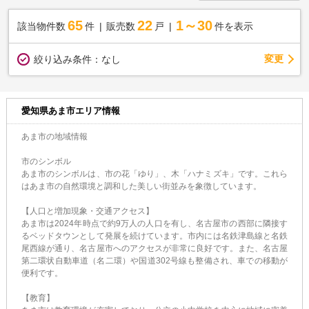
65
22
1～30
該当物件数
件
販売数
戸
件を表示
変更
絞り込み条件：
なし
愛知県あま市エリア情報
あま市の地域情報
市のシンボル
あま市のシンボルは、市の花「ゆり」、木「ハナミズキ」です。これら
はあま市の自然環境と調和した美しい街並みを象徴しています。
【人口と増加現象・交通アクセス】
あま市は2024年時点で約9万人の人口を有し、名古屋市の西部に隣接す
るベッドタウンとして発展を続けています。市内には名鉄津島線と名鉄
尾西線が通り、名古屋市へのアクセスが非常に良好です。また、名古屋
第二環状自動車道（名二環）や国道302号線も整備され、車での移動が
便利です。
【教育】