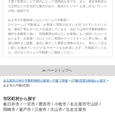
子育て世帯やシニア世代にとって理想的な街です。また、甚目寺観音や
七宝焼などの文化的な魅力があり、観光やレジャーも楽しめるバランス
の良い地域です。
あま市の不動産探しはロイホームズ不動産へ
ロイホームズ不動産は、お客様に理想の住まいを見つけていただくた
め、親切丁寧なサービスを提供しています。当社では仲介手数料無料の
物件を多数取り扱い、初期費用を抑えたいお客様にもご好評いただいて
おります。お客様一人ひとりのご希望やライフスタイルに寄り添い、最
適な物件をご提案。地元に根ざした豊富な情報を活かし、安心して住ま
い探しを進めていただけるサポートをお約束します。不動産のことな
ら、ぜひロイホームズ不動産へご相談ください。
ページトップへ
名古屋市の仲介手数料無料の新築一戸建て情報
>
(戸建(売買))地域から探す
>
あま市の戸建(売買)
市区町村から探す
春日井市
/
一宮市
/
豊田市
/
小牧市
/
名古屋市守山区
/
岡崎市
/
瀬戸市
/
江南市
/
犬山市
/
北名古屋市