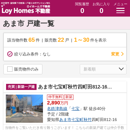
閲覧履歴
お気に入り
メニュー
0
0
あま市 戸建一覧
65
22
1～30
該当物件数
件
販売数
戸
件を表示
変更
絞り込み条件：
なし
販売物件のみ
あま市七宝町秋竹四町田812-16『仲介料無料』新築戸建て
売買 | 新築一戸建
仲手無料
新築
2,890
万円
名鉄津島線
「
七宝
」駅 徒歩40分
予定 / 2階建
愛知県
あま市
七宝町秋竹
四町田812-16
当物件をご覧いただき有り難うございます！ こちらの新築戸建ては仲介手数