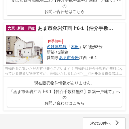
「あま市西今宿梶村三19【仲介手数料無料】新築一戸建て」へ
の
お問い合わせはこちら
あま市金岩江西上6-1【仲介手数料無料】新築一戸建て
売買 | 新築一戸建
仲手無料
名鉄津島線
「
木田
」駅 徒歩8分
新築 / 2階建
愛知県
あま市
金岩
江西上6-1
当物件をご覧いただき有り難うございます！ 当物件は仲介手数料が無料にな
っている優良な物件ですが、完売いたしました<m(__)m> ◆あま市金岩江西
上でのマイホーム購入で費用...
現在販売物件情報がありません。
「あま市金岩江西上6-1【仲介手数料無料】新築一戸建て」へ
の
お問い合わせはこちら
次の30件へ