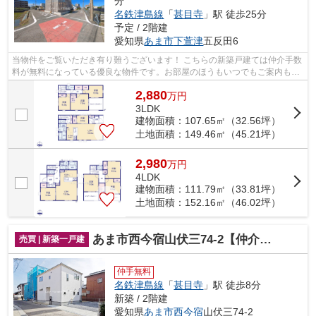
分
名鉄津島線
「
甚目寺
」駅 徒歩25分
予定 / 2階建
愛知県
あま市
下萱津
五反田6
当物件をご覧いただき有り難うございます！ こちらの新築戸建ては仲介手数
料が無料になっている優良な物件です。お部屋のほうもいつでもご案内もさ
せて頂きますのでお気軽にお問合せ下...
2,880
万
円
3LDK
建物面積：107.65㎡（32.56坪）
土地面積：149.46㎡（45.21坪）
2,980
万
円
4LDK
建物面積：111.79㎡（33.81坪）
土地面積：152.16㎡（46.02坪）
あま市西今宿山伏三74-2【仲介手数料無料】新築一戸建て
売買 | 新築一戸建
仲手無料
名鉄津島線
「
甚目寺
」駅 徒歩8分
新築 / 2階建
愛知県
あま市
西今宿
山伏三74-2