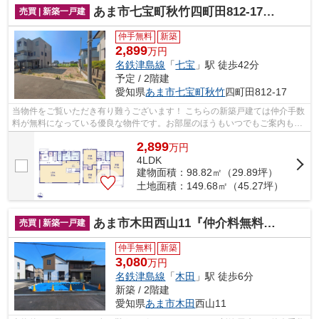
あま市七宝町秋竹四町田812-17『仲介料無料』新築戸建て
売買 | 新築一戸建
仲手無料
新築
2,899
万円
名鉄津島線
「
七宝
」駅 徒歩42分
予定 / 2階建
愛知県
あま市
七宝町秋竹
四町田812-17
当物件をご覧いただき有り難うございます！ こちらの新築戸建ては仲介手数
料が無料になっている優良な物件です。お部屋のほうもいつでもご案内もさ
せて頂きますのでお気軽にお問合せ下...
2,899
万
円
4LDK
建物面積：98.82㎡（29.89坪）
土地面積：149.68㎡（45.27坪）
あま市木田西山11『仲介料無料』新築戸建て
売買 | 新築一戸建
仲手無料
新築
3,080
万円
名鉄津島線
「
木田
」駅 徒歩6分
新築 / 2階建
愛知県
あま市
木田
西山11