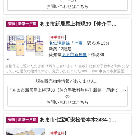
て」への
お問い合わせはこちら
あま市新居屋上権現39【仲介手数料無料】新築一戸建て
売買 | 新築一戸建
仲手無料
名鉄津島線
「
七宝
」駅 徒歩13分
新築 / 2階建
愛知県
あま市
新居屋
上権現39
当物件をご覧いただき有り難うございます！ 当物件は仲介手数料が無料にな
っている優良な物件ですが、完売いたしました<m(__)m> ◆あま市新居屋上
権現でのマイホーム購入で費...
現在販売物件情報がありません。
「あま市新居屋上権現39【仲介手数料無料】新築一戸建て」へ
の
お問い合わせはこちら
あま市七宝町安松壱本木2434-1【仲介手数料無料】新築一戸建て
売買 | 新築一戸建
仲手無料