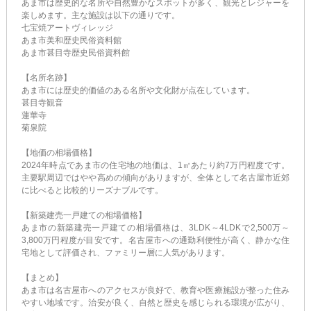
あま市は歴史的な名所や自然豊かなスポットが多く、観光とレジャーを
楽しめます。主な施設は以下の通りです。
七宝焼アートヴィレッジ
あま市美和歴史民俗資料館
あま市甚目寺歴史民俗資料館
【名所名跡】
あま市には歴史的価値のある名所や文化財が点在しています。
甚目寺観音
蓮華寺
菊泉院
【地価の相場価格】
2024年時点であま市の住宅地の地価は、1㎡あたり約7万円程度です。
主要駅周辺ではやや高めの傾向がありますが、全体として名古屋市近郊
に比べると比較的リーズナブルです。
【新築建売一戸建ての相場価格】
あま市の新築建売一戸建ての相場価格は、3LDK～4LDKで2,500万～
3,800万円程度が目安です。名古屋市への通勤利便性が高く、静かな住
宅地として評価され、ファミリー層に人気があります。
【まとめ】
あま市は名古屋市へのアクセスが良好で、教育や医療施設が整った住み
やすい地域です。治安が良く、自然と歴史を感じられる環境が広がり、