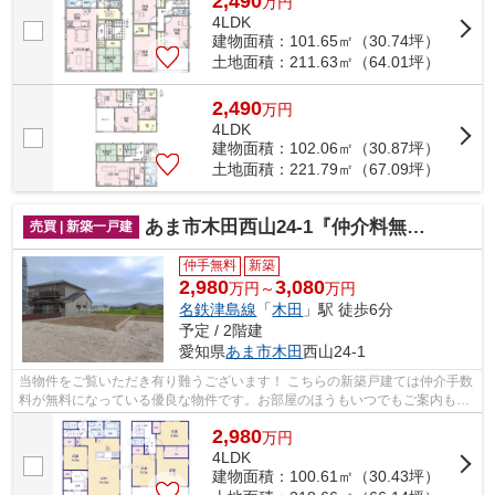
2,490
万
円
4LDK
建物面積：101.65㎡（30.74坪）
土地面積：211.63㎡（64.01坪）
2,490
万
円
4LDK
建物面積：102.06㎡（30.87坪）
土地面積：221.79㎡（67.09坪）
あま市木田西山24-1『仲介料無料』新築戸建て
売買 | 新築一戸建
仲手無料
新築
2,980
3,080
万円～
万円
名鉄津島線
「
木田
」駅 徒歩6分
予定 / 2階建
愛知県
あま市
木田
西山24-1
当物件をご覧いただき有り難うございます！ こちらの新築戸建ては仲介手数
料が無料になっている優良な物件です。お部屋のほうもいつでもご案内もさ
せて頂きますのでお気軽にお問合せ下...
2,980
万
円
4LDK
建物面積：100.61㎡（30.43坪）