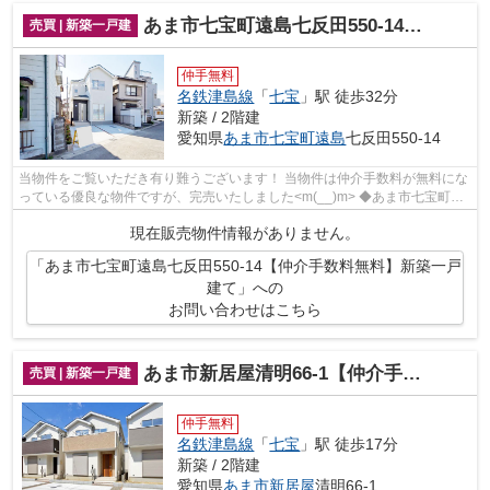
あま市七宝町遠島七反田550-14【仲介手数料無料】新築一戸建て
売買 | 新築一戸建
仲手無料
名鉄津島線
「
七宝
」駅 徒歩32分
新築 / 2階建
愛知県
あま市
七宝町遠島
七反田550-14
当物件をご覧いただき有り難うございます！ 当物件は仲介手数料が無料にな
っている優良な物件ですが、完売いたしました<m(__)m> ◆あま市七宝町遠
島七反田でのマイホーム購入...
現在販売物件情報がありません。
「あま市七宝町遠島七反田550-14【仲介手数料無料】新築一戸
建て」への
お問い合わせはこちら
あま市新居屋清明66-1【仲介手数料無料】新築一戸建て
売買 | 新築一戸建
仲手無料
名鉄津島線
「
七宝
」駅 徒歩17分
新築 / 2階建
愛知県
あま市
新居屋
清明66-1