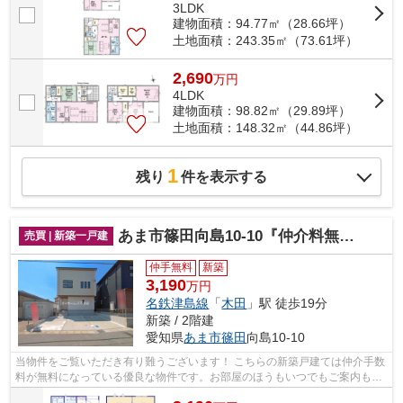
3LDK
建物面積：94.77㎡（28.66坪）
土地面積：243.35㎡（73.61坪）
2,690
万
円
4LDK
建物面積：98.82㎡（29.89坪）
土地面積：148.32㎡（44.86坪）
1
残り
件を表示する
あま市篠田向島10-10『仲介料無料』新築戸建て
売買 | 新築一戸建
仲手無料
新築
3,190
万円
名鉄津島線
「
木田
」駅 徒歩19分
新築 / 2階建
愛知県
あま市
篠田
向島10-10
当物件をご覧いただき有り難うございます！ こちらの新築戸建ては仲介手数
料が無料になっている優良な物件です。お部屋のほうもいつでもご案内もさ
せて頂きますのでお気軽にお問合せ下...