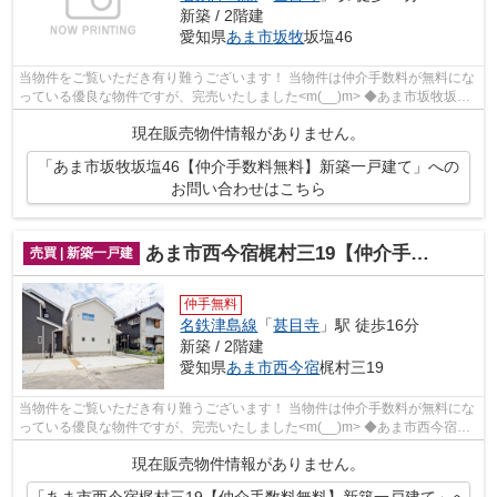
新築 / 2階建
愛知県
あま市
坂牧
坂塩46
当物件をご覧いただき有り難うございます！ 当物件は仲介手数料が無料にな
っている優良な物件ですが、完売いたしました<m(__)m> ◆あま市坂牧坂塩
でのマイホーム購入で費用を...
現在販売物件情報がありません。
「あま市坂牧坂塩46【仲介手数料無料】新築一戸建て」への
お問い合わせはこちら
あま市西今宿梶村三19【仲介手数料無料】新築一戸建て
売買 | 新築一戸建
仲手無料
名鉄津島線
「
甚目寺
」駅 徒歩16分
新築 / 2階建
愛知県
あま市
西今宿
梶村三19
当物件をご覧いただき有り難うございます！ 当物件は仲介手数料が無料にな
っている優良な物件ですが、完売いたしました<m(__)m> ◆あま市西今宿梶
村三でのマイホーム購入で費...
現在販売物件情報がありません。