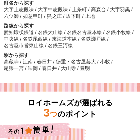
町名から探す
大字上志段味
/
大字中志段味
/
上条町
/
高森台
/
大字羽黒
/
六ツ師
/
如意申町
/
熊之庄
/
坂下町
/
上地
路線から探す
愛知環状鉄道
/
名鉄犬山線
/
名鉄名古屋本線
/
名鉄小牧線
/
中央線
/
名鉄尾西線
/
東海道本線
/
名鉄瀬戸線
/
名古屋市営東山線
/
名鉄三河線
駅から探す
高蔵寺
/
江南
/
春日井
/
徳重・名古屋芸大
/
小牧
/
尾張一宮
/
味岡
/
春日井
/
大山寺
/
豊明
ロイホームズが選ばれる
3
つ
のポイント