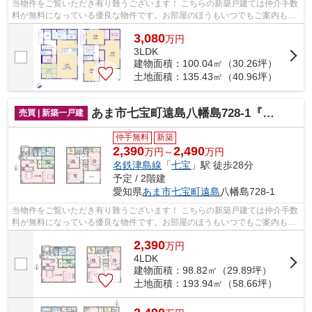
当物件をご覧いただき有り難うございます！ こちらの新築戸建ては仲介手数
料が無料になっている優良な物件です。お部屋のほうもいつでもご案内もさ
せて頂きますのでお気軽にお問合せ下...
3,080
万
円
3LDK
建物面積：100.04㎡（30.26坪）
土地面積：135.43㎡（40.96坪）
あま市七宝町遠島八幡島728-1『仲介料無料』新築戸建て
売買 | 新築一戸建
仲手無料
新築
2,390
2,490
万円～
万円
名鉄津島線
「
七宝
」駅 徒歩28分
予定 / 2階建
愛知県
あま市
七宝町遠島
八幡島728-1
当物件をご覧いただき有り難うございます！ こちらの新築戸建ては仲介手数
料が無料になっている優良な物件です。お部屋のほうもいつでもご案内もさ
せて頂きますのでお気軽にお問合せ下...
2,390
万
円
4LDK
建物面積：98.82㎡（29.89坪）
土地面積：193.94㎡（58.66坪）