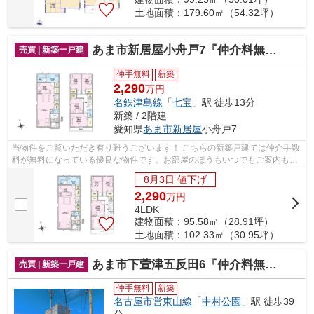
土地面積：179.60㎡（54.32坪）
あま市新居屋小舟戸7『仲介料無料』新築戸建て
売買 | 新築一戸建
仲手無料
新築
2,290
万円
名鉄津島線
「
七宝
」駅 徒歩13分
新築 / 2階建
愛知県
あま市
新居屋
小舟戸7
当物件をご覧いただき有り難うございます！ こちらの新築戸建ては仲介手数
料が無料になっている優良な物件です。お部屋のほうもいつでもご案内もさ
せて頂きますのでお気軽にお問合せ下...
8月3日 値下げ
2,290
万
円
4LDK
建物面積：95.58㎡（28.91坪）
土地面積：102.33㎡（30.95坪）
あま市下萱津五反田6『仲介料無料』新築戸建て
売買 | 新築一戸建
仲手無料
新築
名古屋市営東山線
「
中村公園
」駅 徒歩39