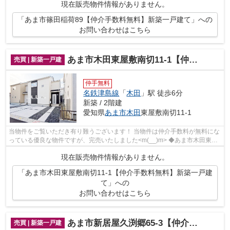
現在販売物件情報がありません。
「あま市篠田稲荷89【仲介手数料無料】新築一戸建て」への
お問い合わせはこちら
あま市木田東屋敷南切11-1【仲介手数料無料】新築一戸建て
売買 | 新築一戸建
仲手無料
名鉄津島線
「
木田
」駅 徒歩6分
新築 / 2階建
愛知県
あま市
木田
東屋敷南切11-1
当物件をご覧いただき有り難うございます！ 当物件は仲介手数料が無料にな
っている優良な物件ですが、完売いたしました<m(__)m> ◆あま市木田東屋
敷南切でのマイホーム購入で...
現在販売物件情報がありません。
「あま市木田東屋敷南切11-1【仲介手数料無料】新築一戸建
て」への
お問い合わせはこちら
あま市新居屋久渕郷65-3【仲介手数料無料】新築一戸建て
売買 | 新築一戸建