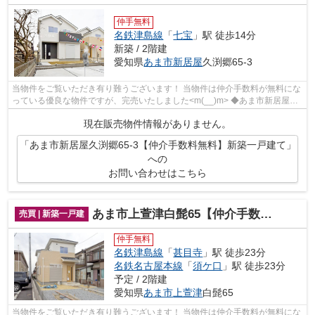
仲手無料
名鉄津島線
「
七宝
」駅 徒歩14分
新築 / 2階建
愛知県
あま市
新居屋
久渕郷65-3
当物件をご覧いただき有り難うございます！ 当物件は仲介手数料が無料にな
っている優良な物件ですが、完売いたしました<m(__)m> ◆あま市新居屋久
渕郷でのマイホーム購入で費...
現在販売物件情報がありません。
「あま市新居屋久渕郷65-3【仲介手数料無料】新築一戸建て」
への
お問い合わせはこちら
あま市上萱津白髭65【仲介手数料無料】新築一戸て
売買 | 新築一戸建
仲手無料
名鉄津島線
「
甚目寺
」駅 徒歩23分
名鉄名古屋本線
「
須ケ口
」駅 徒歩23分
予定 / 2階建
愛知県
あま市
上萱津
白髭65
当物件をご覧いただき有り難うございます！ 当物件は仲介手数料が無料にな