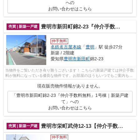
への
お問い合わせはこちら
豊明市新田町錦2-23『仲介手数料無料』1号棟｜新築戸建て
売買 | 新築一戸建
仲手無料
名鉄名古屋本線
「
豊明
」駅 徒歩27分
新築 / 2階建
愛知県
豊明市
新田町
錦2-23
当物件をご覧いただき有り難うございます！ こちらの新築戸建ては仲介手数
料が無料になっている優良な物件です。お部屋のほうもいつでもご案内もさ
せて頂きますのでお気軽にお問合せ下...
現在販売物件情報がありません。
「豊明市新田町錦2-23『仲介手数料無料』1号棟｜新築戸建
て」への
お問い合わせはこちら
豊明市栄町武侍12-13【仲介手数料無料】新築一戸建て
売買 | 新築一戸建
仲手無料