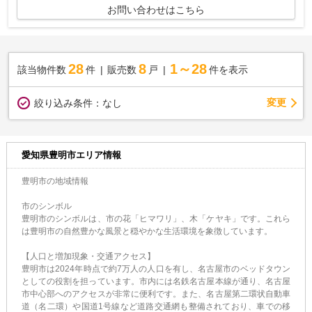
お問い合わせはこちら
28
8
1～28
該当物件数
件
販売数
戸
件を表示
変更
絞り込み条件：
なし
愛知県豊明市エリア情報
豊明市の地域情報
市のシンボル
豊明市のシンボルは、市の花「ヒマワリ」、木「ケヤキ」です。これら
は豊明市の自然豊かな風景と穏やかな生活環境を象徴しています。
【人口と増加現象・交通アクセス】
豊明市は2024年時点で約7万人の人口を有し、名古屋市のベッドタウン
としての役割を担っています。市内には名鉄名古屋本線が通り、名古屋
市中心部へのアクセスが非常に便利です。また、名古屋第二環状自動車
道（名二環）や国道1号線など道路交通網も整備されており、車での移