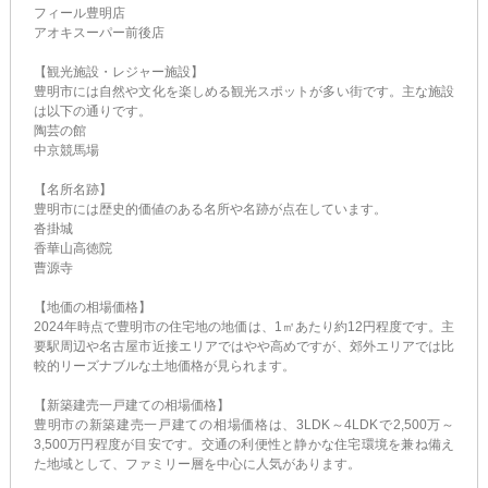
フィール豊明店
アオキスーパー前後店
【観光施設・レジャー施設】
豊明市には自然や文化を楽しめる観光スポットが多い街です。主な施設
は以下の通りです。
陶芸の館
中京競馬場
【名所名跡】
豊明市には歴史的価値のある名所や名跡が点在しています。
沓掛城
香華山高徳院
曹源寺
【地価の相場価格】
2024年時点で豊明市の住宅地の地価は、1㎡あたり約12円程度です。主
要駅周辺や名古屋市近接エリアではやや高めですが、郊外エリアでは比
較的リーズナブルな土地価格が見られます。
【新築建売一戸建ての相場価格】
豊明市の新築建売一戸建ての相場価格は、3LDK～4LDKで2,500万～
3,500万円程度が目安です。交通の利便性と静かな住宅環境を兼ね備え
た地域として、ファミリー層を中心に人気があります。