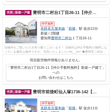
豊明市二村台1丁目26-11【仲介手数料無料】新築一戸建て
売買 | 新築一戸建
仲手無料
名鉄名古屋本線
「
前後
」駅 徒歩22分
新築 / 2階建
愛知県
豊明市
二村台
１丁目26-11
当物件をご覧いただき有り難うございます！ 当物件は仲介手数料が無料にな
っている優良な物件ですが、完売いたしました<m(__)m> ◆豊明市二村台１
丁目でのマイホーム購入で費...
現在販売物件情報がありません。
「豊明市二村台1丁目26-11【仲介手数料無料】新築一戸建て」
への
お問い合わせはこちら
豊明市前後町仙人塚1736-142【仲介手数料無料】新築一戸建て
売買 | 新築一戸建
仲手無料
名鉄名古屋本線
「
前後
」駅 徒歩11分