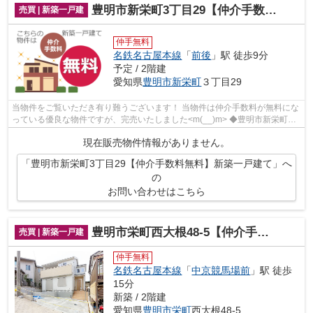
豊明市新栄町3丁目29【仲介手数料無料】新築一戸建て
売買 | 新築一戸建
仲手無料
名鉄名古屋本線
「
前後
」駅 徒歩9分
予定 / 2階建
愛知県
豊明市
新栄町
３丁目29
当物件をご覧いただき有り難うございます！ 当物件は仲介手数料が無料にな
っている優良な物件ですが、完売いたしました<m(__)m> ◆豊明市新栄町３
丁目でのマイホーム購入で費...
現在販売物件情報がありません。
「豊明市新栄町3丁目29【仲介手数料無料】新築一戸建て」へ
の
お問い合わせはこちら
豊明市栄町西大根48-5【仲介手数料無料】新築一戸建て
売買 | 新築一戸建
仲手無料
名鉄名古屋本線
「
中京競馬場前
」駅 徒歩
15分
新築 / 2階建
愛知県
豊明市
栄町
西大根48-5