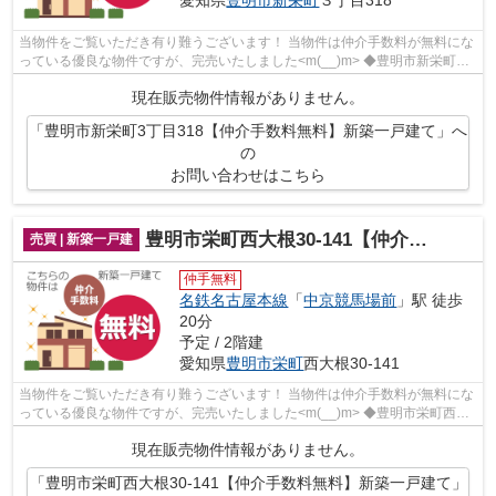
愛知県
豊明市
新栄町
３丁目318
当物件をご覧いただき有り難うございます！ 当物件は仲介手数料が無料にな
っている優良な物件ですが、完売いたしました<m(__)m> ◆豊明市新栄町３
丁目でのマイホーム購入で費...
現在販売物件情報がありません。
「豊明市新栄町3丁目318【仲介手数料無料】新築一戸建て」へ
の
お問い合わせはこちら
豊明市栄町西大根30-141【仲介手数料無料】新築一戸建て
売買 | 新築一戸建
仲手無料
名鉄名古屋本線
「
中京競馬場前
」駅 徒歩
20分
予定 / 2階建
愛知県
豊明市
栄町
西大根30-141
当物件をご覧いただき有り難うございます！ 当物件は仲介手数料が無料にな
っている優良な物件ですが、完売いたしました<m(__)m> ◆豊明市栄町西大
根でのマイホーム購入で費用...
現在販売物件情報がありません。
「豊明市栄町西大根30-141【仲介手数料無料】新築一戸建て」