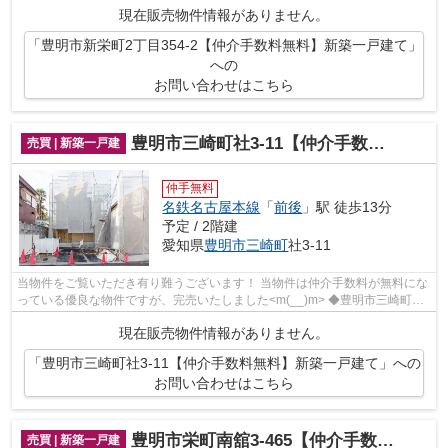
現在販売物件情報がありません。
「豊明市新栄町2丁目354-2【仲介手数料無料】新築一戸建て」
への
お問い合わせはこちら
豊明市三崎町社3-11【仲介手数料無料】新築一戸建て
売買 | 新築一戸建
仲手無料
名鉄名古屋本線
「
前後
」駅 徒歩13分
予定 / 2階建
愛知県
豊明市
三崎町
社3-11
当物件をご覧いただき有り難うございます！ 当物件は仲介手数料が無料にな
っている優良な物件ですが、完売いたしました<m(__)m> ◆豊明市三崎町社
でのマイホーム購入で費用を...
現在販売物件情報がありません。
「豊明市三崎町社3-11【仲介手数料無料】新築一戸建て」への
お問い合わせはこちら
豊明市栄町南舘3-465【仲介手数料無料】新築一戸建て
売買 | 新築一戸建