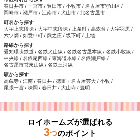
春日井市
/
一宮市
/
豊田市
/
小牧市
/
名古屋市守山区
/
岡崎市
/
瀬戸市
/
江南市
/
犬山市
/
北名古屋市
町名から探す
大字上志段味
/
大字中志段味
/
上条町
/
高森台
/
大字羽黒
/
六ツ師
/
如意申町
/
熊之庄
/
坂下町
/
上地
路線から探す
愛知環状鉄道
/
名鉄犬山線
/
名鉄名古屋本線
/
名鉄小牧線
/
中央線
/
名鉄尾西線
/
東海道本線
/
名鉄瀬戸線
/
名古屋市営東山線
/
名鉄三河線
駅から探す
高蔵寺
/
江南
/
春日井
/
徳重・名古屋芸大
/
小牧
/
尾張一宮
/
味岡
/
春日井
/
大山寺
/
豊明
ロイホームズが選ばれる
3
つ
のポイント