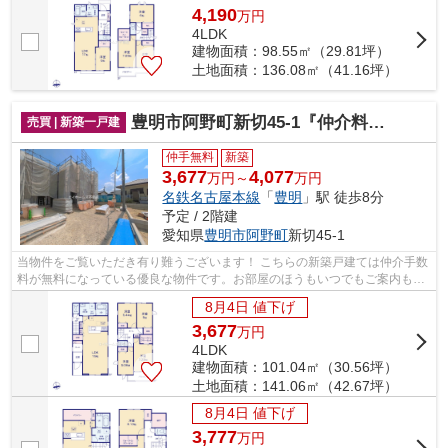
4,190
万
円
4LDK
建物面積：98.55㎡（29.81坪）
土地面積：136.08㎡（41.16坪）
豊明市阿野町新切45-1『仲介料無料』新築戸建て
売買 | 新築一戸建
仲手無料
新築
3,677
4,077
万円～
万円
名鉄名古屋本線
「
豊明
」駅 徒歩8分
予定 / 2階建
愛知県
豊明市
阿野町
新切45-1
当物件をご覧いただき有り難うございます！ こちらの新築戸建ては仲介手数
料が無料になっている優良な物件です。お部屋のほうもいつでもご案内もさ
せて頂きますのでお気軽にお問合せ下...
8月4日 値下げ
3,677
万
円
4LDK
建物面積：101.04㎡（30.56坪）
土地面積：141.06㎡（42.67坪）
8月4日 値下げ
3,777
万
円