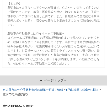
【まとめ】
豊明市は名古屋市へのアクセスが良好で、住みやすい街として多くの人
に選ばれています。教育・医療施設が整い、治安も良好なため、子育て
世帯やシニア世代にも適した街です。また、自然豊かで歴史的な名所や
観光スポットも多く、穏やかな暮らしを求める方にとって理想的な地域
です。
豊明市の不動産探しはロイホームズ不動産へ
ロイホームズ不動産は、お客様に理想の住まいを見つけていただくた
め、親切丁寧なサービスを提供しています。当社では仲介手数料無料の
物件を多数取り扱い、初期費用を抑えたいお客様にもご好評いただいて
おります。お客様一人ひとりのご希望やライフスタイルに寄り添い、最
適な物件をご提案。地元に根ざした豊富な情報を活かし、安心して住ま
い探しを進めていただけるサポートをお約束します。不動産のことな
ら、ぜひロイホームズ不動産へご相談ください。
ページトップへ
名古屋市の仲介手数料無料の新築一戸建て情報
>
(戸建(売買))地域から探す
>
豊明市の戸建(売買)
市区町村から探す