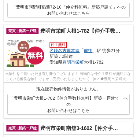
「豊明市阿野町稲葉72-16『仲介料無料』新築戸建て」への
お問い合わせはこちら
豊明市栄町大根1-782【仲介手数料無料】新築一戸建て
売買 | 新築一戸建
仲手無料
名鉄名古屋本線
「
前後
」駅 徒歩21分
新築 / 2階建
愛知県
豊明市
栄町
大根1-782
当物件をご覧いただき有り難うございます！ 当物件は仲介手数料が無料にな
っている優良な物件ですが、完売いたしました<m(__)m> ◆豊明市栄町大根
でのマイホーム購入で費用を...
現在販売物件情報がありません。
「豊明市栄町大根1-782【仲介手数料無料】新築一戸建て」へ
の
お問い合わせはこちら
豊明市栄町南舘3-1602【仲介手数料無料】新築一戸建て
売買 | 新築一戸建