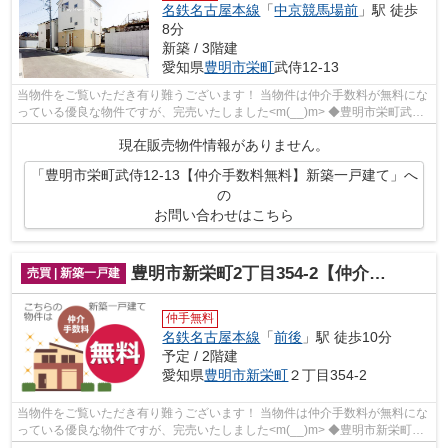
名鉄名古屋本線
「
中京競馬場前
」駅 徒歩
8分
新築 / 3階建
愛知県
豊明市
栄町
武侍12-13
当物件をご覧いただき有り難うございます！ 当物件は仲介手数料が無料にな
っている優良な物件ですが、完売いたしました<m(__)m> ◆豊明市栄町武侍
でのマイホーム購入で費用を...
現在販売物件情報がありません。
「豊明市栄町武侍12-13【仲介手数料無料】新築一戸建て」へ
の
お問い合わせはこちら
豊明市新栄町2丁目354-2【仲介手数料無料】新築一戸建て
売買 | 新築一戸建
仲手無料
名鉄名古屋本線
「
前後
」駅 徒歩10分
予定 / 2階建
愛知県
豊明市
新栄町
２丁目354-2
当物件をご覧いただき有り難うございます！ 当物件は仲介手数料が無料にな
っている優良な物件ですが、完売いたしました<m(__)m> ◆豊明市新栄町２
丁目でのマイホーム購入で費...