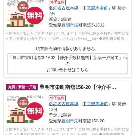
仲手無料
名鉄名古屋本線
「
中京競馬場前
」駅 徒歩
7分
新築 / 2階建
愛知県
豊明市
栄町
南舘3-1602
当物件をご覧いただき有り難うございます！ 当物件は仲介手数料が無料にな
っている優良な物件ですが、完売いたしました<m(__)m> ◆豊明市栄町南舘
でのマイホーム購入で費用を...
現在販売物件情報がありません。
「豊明市栄町南舘3-1602【仲介手数料無料】新築一戸建て」へ
の
お問い合わせはこちら
豊明市栄町南舘150-20【仲介手数料無料】新築一戸建て
売買 | 新築一戸建
仲手無料
名鉄名古屋本線
「
中京競馬場前
」駅 徒歩
12分
予定 / 2階建
愛知県
豊明市
栄町
南舘150-20
当物件をご覧いただき有り難うございます！ 当物件は仲介手数料が無料にな
っている優良な物件ですが、完売いたしました<m(__)m> ◆豊明市栄町南舘