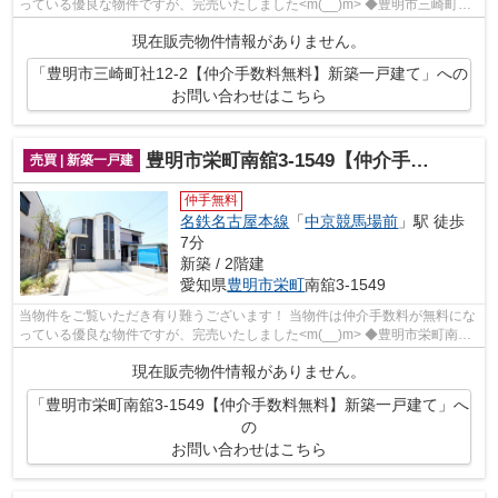
っている優良な物件ですが、完売いたしました<m(__)m> ◆豊明市三崎町社
でのマイホーム購入で費用を...
現在販売物件情報がありません。
「豊明市三崎町社12-2【仲介手数料無料】新築一戸建て」への
お問い合わせはこちら
豊明市栄町南舘3-1549【仲介手数料無料】新築一戸建て
売買 | 新築一戸建
仲手無料
名鉄名古屋本線
「
中京競馬場前
」駅 徒歩
7分
新築 / 2階建
愛知県
豊明市
栄町
南舘3-1549
当物件をご覧いただき有り難うございます！ 当物件は仲介手数料が無料にな
っている優良な物件ですが、完売いたしました<m(__)m> ◆豊明市栄町南舘
でのマイホーム購入で費用を...
現在販売物件情報がありません。
「豊明市栄町南舘3-1549【仲介手数料無料】新築一戸建て」へ
の
お問い合わせはこちら