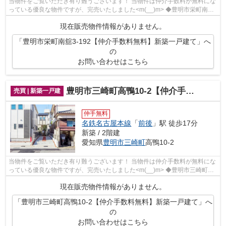
当物件をご覧いただき有り難うございます！ 当物件は仲介手数料が無料にな
っている優良な物件ですが、完売いたしました<m(__)m> ◆豊明市栄町南舘
でのマイホーム購入で費用を...
現在販売物件情報がありません。
「豊明市栄町南舘3-192【仲介手数料無料】新築一戸建て」へ
の
お問い合わせはこちら
豊明市三崎町高鴨10-2【仲介手数料無料】新築一戸建て
売買 | 新築一戸建
仲手無料
名鉄名古屋本線
「
前後
」駅 徒歩17分
新築 / 2階建
愛知県
豊明市
三崎町
高鴨10-2
当物件をご覧いただき有り難うございます！ 当物件は仲介手数料が無料にな
っている優良な物件ですが、完売いたしました<m(__)m> ◆豊明市三崎町高
鴨でのマイホーム購入で費用...
現在販売物件情報がありません。
「豊明市三崎町高鴨10-2【仲介手数料無料】新築一戸建て」へ
の
お問い合わせはこちら