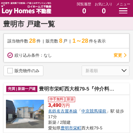
閲覧履歴
お気に入り
メニュー
0
0
豊明市 戸建一覧
28
8
1～28
該当物件数
件
販売数
戸
件を表示
変更
絞り込み条件：
なし
販売物件のみ
豊明市栄町西大根79-5『仲介料無料』新築戸建て
売買 | 新築一戸建
仲手無料
新築
3,490
万円
名鉄名古屋本線
「
中京競馬場前
」駅 徒歩
17分
新築 / 2階建
愛知県
豊明市
栄町
西大根79-5