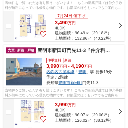
当物件をご覧いただき有り難うございます！ こちらの新築戸建ては仲介手数
料が無料になっている優良な物件です。お部屋のほうもいつでもご案内もさ
せて頂きますのでお気軽にお問合せ下...
7月24日 値下げ
3,490
万
円
4LDK
建物面積：96.49㎡（29.18坪）
土地面積：132.96㎡（40.22坪）
豊明市新田町門先11-3『仲介料無料』新築戸建て
売買 | 新築一戸建
仲手無料
新築
3,990
4,190
万円～
万円
名鉄名古屋本線
「
豊明
」駅 徒歩19分
予定 / 2階建
愛知県
豊明市
新田町
門先11-3
当物件をご覧いただき有り難うございます！ こちらの新築戸建ては仲介手数
料が無料になっている優良な物件です。お部屋のほうもいつでもご案内もさ
せて頂きますのでお気軽にお問合せ下...
3,990
万
円
4LDK
建物面積：96.07㎡（29.06坪）
土地面積：126.02㎡（38.12坪）