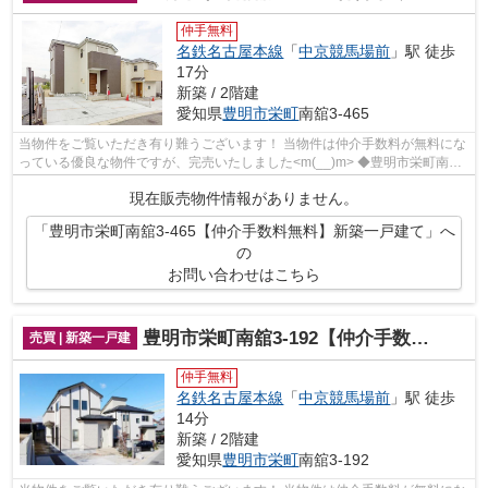
仲手無料
名鉄名古屋本線
「
中京競馬場前
」駅 徒歩
17分
新築 / 2階建
愛知県
豊明市
栄町
南舘3-465
当物件をご覧いただき有り難うございます！ 当物件は仲介手数料が無料にな
っている優良な物件ですが、完売いたしました<m(__)m> ◆豊明市栄町南舘
でのマイホーム購入で費用を...
現在販売物件情報がありません。
「豊明市栄町南舘3-465【仲介手数料無料】新築一戸建て」へ
の
お問い合わせはこちら
豊明市栄町南舘3-192【仲介手数料無料】新築一戸建て
売買 | 新築一戸建
仲手無料
名鉄名古屋本線
「
中京競馬場前
」駅 徒歩
14分
新築 / 2階建
愛知県
豊明市
栄町
南舘3-192