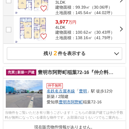
3LDK
建物面積：99.39㎡（30.06坪）
土地面積：145.54㎡（44.02坪）
3,977
万
円
4LDK
建物面積：100.62㎡（30.43坪）
土地面積：138.16㎡（41.79坪）
2
残り
件を表示する
豊明市阿野町稲葉72-16『仲介料無料』新築戸建て
売買 | 新築一戸建
仲手無料
名鉄名古屋本線
「
豊明
」駅 徒歩12分
新築 / 2階建
愛知県
豊明市
阿野町
稲葉72-16
当物件をご覧いただき有り難うございます！ こちらの新築戸建ては仲介手数
料が無料になっている優良な物件です。お部屋のほうもいつでもご案内もさ
せて頂きますのでお気軽にお問合せ下...
現在販売物件情報がありません。