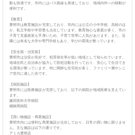
動も快適です。市内にはバス路線も発達しており、地域内外への移動が
便利です。
【教育】
豊明市は教育施設が充実しており、市内には公立の小中学校、高校のほ
か、私立学校や学習塾も点在しています。教育熱心な家庭が多く、市の
子育て支援政策も手厚いため、子育て世帯に人気があります。また、近
隣には有名な大学や専門学校もあり、学びの環境が整っています。
【安全面・治安面】
豊明市は治安が良好で、犯罪発生率が低い地域として知られています。
地域住民と自治体が協力して防犯活動を行っており、安心して生活でき
る環境が整っています。特に閑静な住宅街が多く、ファミリー層やシニ
ア世代に適した街です。
【病院施設】
豊明市には医療施設が充実しており、以下の病院が地域医療を支えてい
ます。
藤田医科大学病院
桶狭間病院
【買い物施設・商業施設】
豊明市内には便利な商業施設が点在しており、日常の買い物に困りませ
ん。主な施設は以下の通りです。
アミカ豊明店