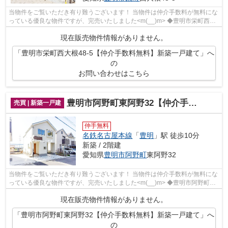
当物件をご覧いただき有り難うございます！ 当物件は仲介手数料が無料にな
っている優良な物件ですが、完売いたしました<m(__)m> ◆豊明市栄町西大
根でのマイホーム購入で費用...
現在販売物件情報がありません。
「豊明市栄町西大根48-5【仲介手数料無料】新築一戸建て」へ
の
お問い合わせはこちら
豊明市阿野町東阿野32【仲介手数料無料】新築一戸建て
売買 | 新築一戸建
仲手無料
名鉄名古屋本線
「
豊明
」駅 徒歩10分
新築 / 2階建
愛知県
豊明市
阿野町
東阿野32
当物件をご覧いただき有り難うございます！ 当物件は仲介手数料が無料にな
っている優良な物件ですが、完売いたしました<m(__)m> ◆豊明市阿野町東
阿野でのマイホーム購入で費...
現在販売物件情報がありません。
「豊明市阿野町東阿野32【仲介手数料無料】新築一戸建て」へ
の