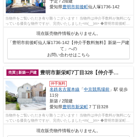
予定 / 2階建
愛知県
豊明市
前後町
仙人塚1736-142
当物件をご覧いただき有り難うございます！ 当物件は仲介手数料が無料にな
っている優良な物件ですが、完売いたしました<m(__)m> ◆豊明市前後町仙
人塚でのマイホーム購入で費...
現在販売物件情報がありません。
「豊明市前後町仙人塚1736-142【仲介手数料無料】新築一戸建
て」への
お問い合わせはこちら
豊明市新栄町7丁目328【仲介手数料無料】新築一戸建て
売買 | 新築一戸建
仲手無料
名鉄名古屋本線
「
中京競馬場前
」駅 徒歩
11分
新築 / 2階建
愛知県
豊明市
新栄町
７丁目328
当物件をご覧いただき有り難うございます！ 当物件は仲介手数料が無料にな
っている優良な物件ですが、完売いたしました<m(__)m> ◆豊明市新栄町７
丁目でのマイホーム購入で費...
現在販売物件情報がありません。