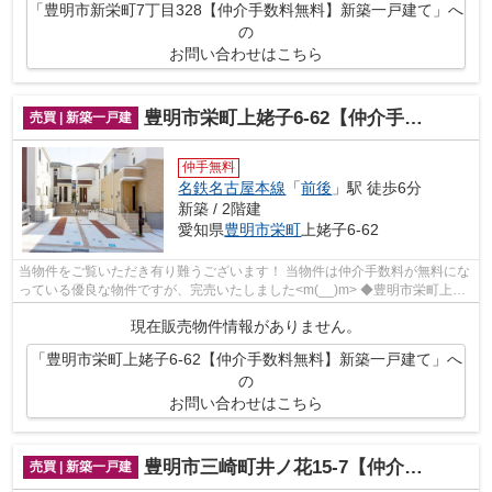
「豊明市新栄町7丁目328【仲介手数料無料】新築一戸建て」へ
の
お問い合わせはこちら
豊明市栄町上姥子6-62【仲介手数料無料】新築一戸建て
売買 | 新築一戸建
仲手無料
名鉄名古屋本線
「
前後
」駅 徒歩6分
新築 / 2階建
愛知県
豊明市
栄町
上姥子6-62
当物件をご覧いただき有り難うございます！ 当物件は仲介手数料が無料にな
っている優良な物件ですが、完売いたしました<m(__)m> ◆豊明市栄町上姥
子でのマイホーム購入で費用...
現在販売物件情報がありません。
「豊明市栄町上姥子6-62【仲介手数料無料】新築一戸建て」へ
の
お問い合わせはこちら
豊明市三崎町井ノ花15-7【仲介手数料無料】新築一戸建て
売買 | 新築一戸建