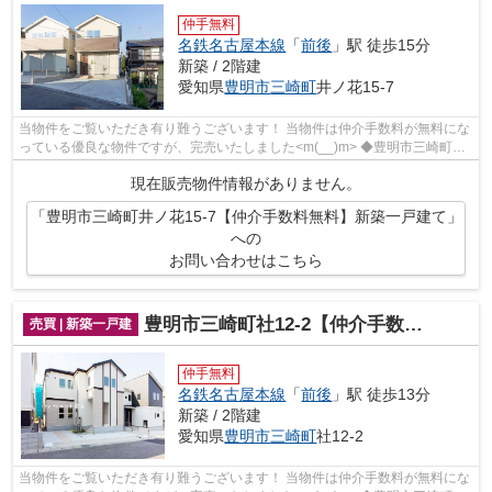
仲手無料
名鉄名古屋本線
「
前後
」駅 徒歩15分
新築 / 2階建
愛知県
豊明市
三崎町
井ノ花15-7
当物件をご覧いただき有り難うございます！ 当物件は仲介手数料が無料にな
っている優良な物件ですが、完売いたしました<m(__)m> ◆豊明市三崎町井
ノ花でのマイホーム購入で費...
現在販売物件情報がありません。
「豊明市三崎町井ノ花15-7【仲介手数料無料】新築一戸建て」
への
お問い合わせはこちら
豊明市三崎町社12-2【仲介手数料無料】新築一戸建て
売買 | 新築一戸建
仲手無料
名鉄名古屋本線
「
前後
」駅 徒歩13分
新築 / 2階建
愛知県
豊明市
三崎町
社12-2
当物件をご覧いただき有り難うございます！ 当物件は仲介手数料が無料にな