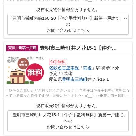
でのマイホーム購入で費用を...
現在販売物件情報がありません。
「豊明市栄町南舘150-20【仲介手数料無料】新築一戸建て」へ
の
お問い合わせはこちら
豊明市三崎町井ノ花15-1【仲介手数料無料】新築一戸建て
売買 | 新築一戸建
仲手無料
名鉄名古屋本線
「
前後
」駅 徒歩15分
予定 / 2階建
愛知県
豊明市
三崎町
井ノ花15-1
当物件をご覧いただき有り難うございます！ 当物件は仲介手数料が無料にな
っている優良な物件ですが、完売いたしました<m(__)m> ◆豊明市三崎町井
ノ花でのマイホーム購入で費...
現在販売物件情報がありません。
「豊明市三崎町井ノ花15-1【仲介手数料無料】新築一戸建て」
への
お問い合わせはこちら