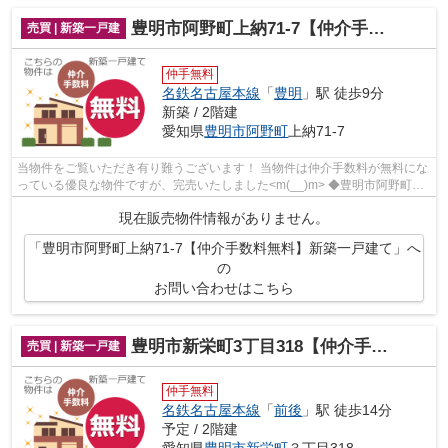
豊明市阿野町上納71-7【仲介手数料無料】新築一戸建て
売買 | 新築一戸建
仲手無料
名鉄名古屋本線
「
豊明
」駅 徒歩9分
新築 / 2階建
愛知県
豊明市
阿野町
上納71-7
当物件をご覧いただき有り難うございます！ 当物件は仲介手数料が無料にな
っている優良な物件ですが、完売いたしました<m(__)m> ◆豊明市阿野町上
納でのマイホーム購入で費用...
現在販売物件情報がありません。
「豊明市阿野町上納71-7【仲介手数料無料】新築一戸建て」へ
の
お問い合わせはこちら
豊明市新栄町3丁目318【仲介手数料無料】新築一戸建て
売買 | 新築一戸建
仲手無料
名鉄名古屋本線
「
前後
」駅 徒歩14分
予定 / 2階建