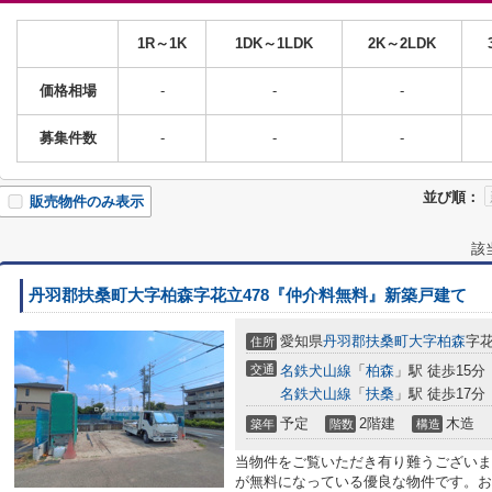
1R～1K
1DK～1LDK
2K～2LDK
価格相場
-
-
-
募集件数
-
-
-
並び順：
販売物件のみ表示
該
丹羽郡扶桑町大字柏森字花立478『仲介料無料』新築戸建て
愛知県
丹羽郡扶桑町
大字柏森
字花
住所
交通
名鉄犬山線
「
柏森
」駅 徒歩15分
名鉄犬山線
「
扶桑
」駅 徒歩17分
予定
2階建
木造
築年
階数
構造
当物件をご覧いただき有り難うございま
が無料になっている優良な物件です。お