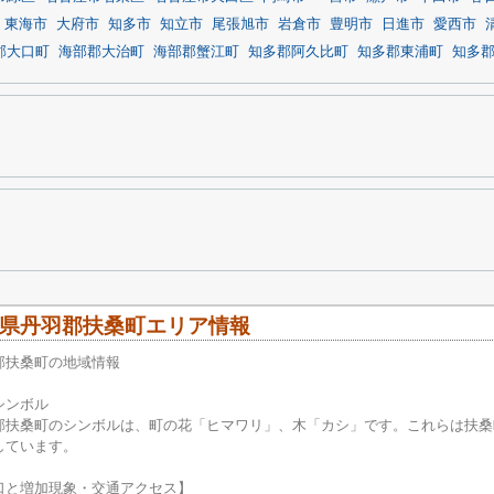
東海市
大府市
知多市
知立市
尾張旭市
岩倉市
豊明市
日進市
愛西市
郡大口町
海部郡大治町
海部郡蟹江町
知多郡阿久比町
知多郡東浦町
知多
県丹羽郡扶桑町エリア情報
郡扶桑町の地域情報
シンボル
郡扶桑町のシンボルは、町の花「ヒマワリ」、木「カシ」です。これらは扶桑
しています。
口と増加現象・交通アクセス】