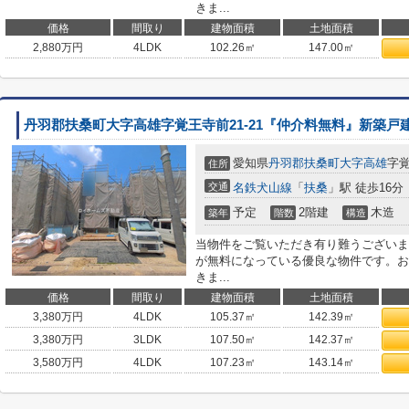
きま...
価格
間取り
建物面積
土地面積
2,880
万円
4LDK
102.26㎡
147.00㎡
丹羽郡扶桑町大字高雄字覚王寺前21-21『仲介料無料』新築戸
愛知県
丹羽郡扶桑町
大字高雄
字覚
住所
交通
名鉄犬山線
「
扶桑
」駅 徒歩16分
予定
2階建
木造
築年
階数
構造
当物件をご覧いただき有り難うございま
が無料になっている優良な物件です。お
きま...
価格
間取り
建物面積
土地面積
3,380
万円
4LDK
105.37㎡
142.39㎡
3,380
万円
3LDK
107.50㎡
142.37㎡
3,580
万円
4LDK
107.23㎡
143.14㎡