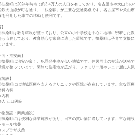
郡扶桑町は2024年時点で約3.4万人の人口を有しており、名古屋市や犬山市
名鉄犬山線が町を通り、「扶桑駅」が主要な交通拠点です。名古屋市や犬山市
号線を利用した車での移動も便利です。
育】
郡扶桑町は教育環境が整っており、公立の小中学校を中心に地域に密着した教
塾も点在しており、教育熱心な家庭に適した環境です。扶桑町は子育て支援に
ています。
全面・治安面】
郡扶桑町は治安が良く、犯罪発生率が低い地域です。住民同士の交流が活発で
環境が整っています。閑静な住宅地が広がり、ファミリー層やシニア層に人気
院施設】
郡扶桑町には地域医療を支えるクリニックや医院が点在しています。主な医療
外科内科
み内科
法人 江口医院
い物施設・商業施設】
郡扶桑町には便利な商業施設があり、日常の買い物に適しています。主な施設
ンモール扶桑
ロスプラザ扶桑