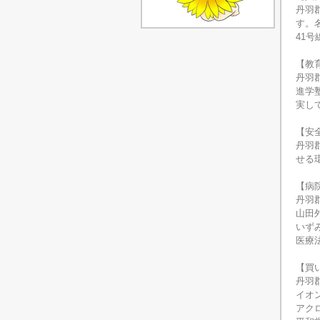
丹羽
す。
41
【教
丹羽
進学
実し
【安
丹羽
せる
【病
丹羽
山田
いず
医療
【買
丹羽
イオ
アク