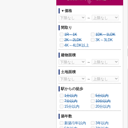
▼価格
～
間取り
1R～1K
1DK～1LDK
2K～2LDK
3K～3LDK
4K～4LDK以上
建物面積
～
土地面積
～
駅からの徒歩
1分以内
5分以内
7分以内
10分以内
15分以内
20分以内
築年数
新築/1年以内
3年以内