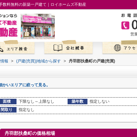
手数料無料の新築一戸建て｜ロイホームズ不動産
営業
て情報
>
(戸建(売買))地域から探す
>
丹羽郡扶桑町の戸建(売買)
細かいエリアに絞って見る。
面積
下限なし～上限なし
築年数
指定しない
間取り
指定なし
丹羽郡扶桑町の価格相場