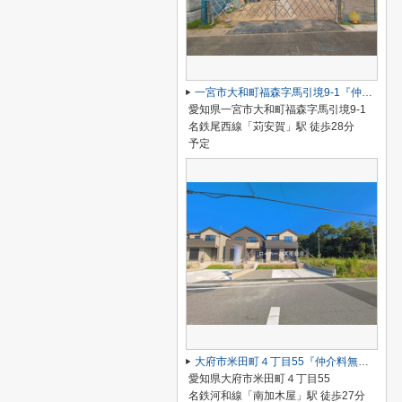
一宮市大和町福森字馬引境9-1『仲介料無料』新築戸建て
愛知県一宮市大和町福森字馬引境9-1
名鉄尾西線「苅安賀」駅 徒歩28分
予定
大府市米田町４丁目55『仲介料無料』新築戸建て
愛知県大府市米田町４丁目55
名鉄河和線「南加木屋」駅 徒歩27分