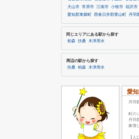
犬山市
常滑市
江南市
小牧市
稲沢市
愛知郡東郷町
西春日井郡豊山町
丹羽
同じエリアにある駅から探す
柏森
扶桑
木津用水
周辺の駅から探す
扶桑
柏森
木津用水
愛知
丹羽
町の
丹羽
象徴
【人