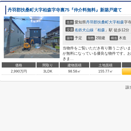
丹羽郡扶桑町大字柏森字寺裏75『仲介料無料』新築戸建て
愛知県
丹羽郡扶桑町
大字柏森
字寺
住所
交通
名鉄犬山線
「
柏森
」駅 徒歩12分
予定
2階建
木造
築年
階数
構造
当物件をご覧いただき有り難うございま
が無料になっている優良な物件です。お
きま...
価格
間取り
建物面積
土地面積
2,990
万円
3LDK
98.58㎡
155.77㎡
該