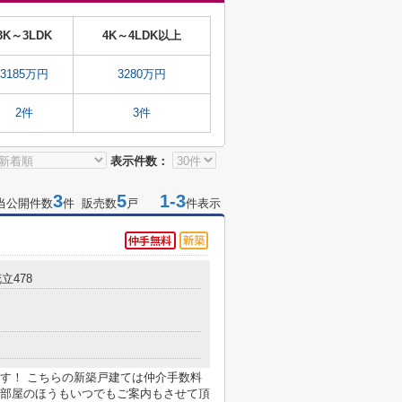
3K～3LDK
4K～4LDK以上
3185万円
3280万円
2件
3件
表示件数：
3
5
1-3
当公開件数
件 販売数
戸
件表示
立478
す！ こちらの新築戸建ては仲介手数料
部屋のほうもいつでもご案内もさせて頂