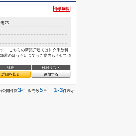
裏75
す！ こちらの新築戸建ては仲介手数料
部屋のほうもいつでもご案内もさせて頂
詳細
検討リスト
詳細を見る
追加する
3
5
1-3
当公開件数
件 販売数
戸
件表示