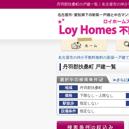
丹羽郡扶桑町の戸建一覧｜名古屋市の仲介
名古屋市の仲介手数料無料の新築一戸建
丹羽郡扶桑町 戸建一覧
≫さらに
地域
丹羽郡扶桑町
価格
下限なし～上限なし
駅徒歩
指定しない
設備条件
指定なし