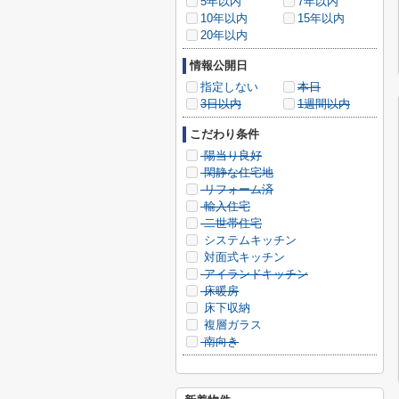
5年以内
7年以内
10年以内
15年以内
20年以内
情報公開日
指定しない
本日
3日以内
1週間以内
こだわり条件
陽当り良好
閑静な住宅地
リフォーム済
輸入住宅
二世帯住宅
システムキッチン
対面式キッチン
アイランドキッチン
床暖房
床下収納
複層ガラス
南向き