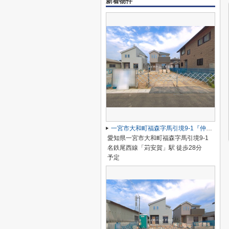
新着物件
一宮市大和町福森字馬引境9-1『仲介料無料』新築戸建て
愛知県一宮市大和町福森字馬引境9-1
名鉄尾西線「苅安賀」駅 徒歩28分
予定