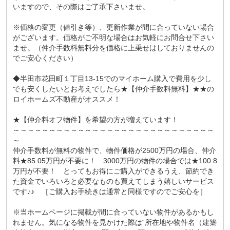
いますので、その際はご了承下さいませ。
※価格の変更（値引き等）、更新作業が間に合っていない場合
がございます。価格がご不明な場合はお気軽にお問合せ下さい
ませ。（仲介手数料無料分を価格に上乗せはしておりませんの
でご安心ください）
◆半田市花田町１丁目13-15でのマイホーム購入で費用を少し
でも安くしたいとお考えでしたら★【仲介手数料無料】★★の
ロイホームズ不動産がオススメ！
★【仲介料オフ物件】を希望の方が増えています！
～～～～～～～～～～～～～～～～～～～～～～～～～～～～
～
仲介手数料が無料の物件で、物件価格が2500万円の場合、仲介
料★85.05万円が不要に！ 3000万円の物件の場合では★100.8
万円が不要！ とってもお得にご購入ができるうえ、節約でき
た資金でいろいろと必要なものも買えてしまう嬉しいサービス
です♪♪ ［ご購入お手続きは通常と同様ですのでご安心を］
※当ホームページに掲載が間に合っていない物件があるかもし
れません。気になる物件を見かけた際は“所在地や物件名（建築