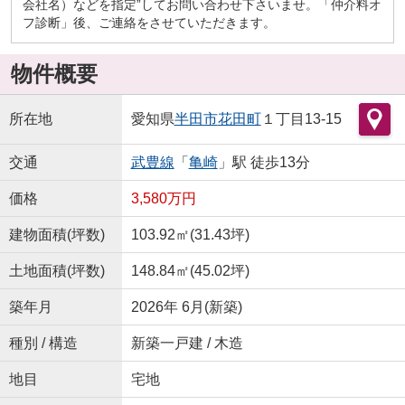
会社名）などを指定”してお問い合わせ下さいませ。「仲介料オ
フ診断」後、ご連絡をさせていただきます。
物件概要
所在地
愛知県
半田市
花田町
１丁目13-15
交通
武豊線
「
亀崎
」駅 徒歩13分
価格
3,580万円
建物面積(坪数)
103.92㎡(31.43坪)
土地面積(坪数)
148.84㎡(45.02坪)
築年月
2026年 6月(新築)
種別 / 構造
新築一戸建 / 木造
地目
宅地