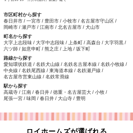
市区町村から探す
春日井市
/
一宮市
/
豊田市
/
小牧市
/
名古屋市守山区
/
岡崎市
/
瀬戸市
/
江南市
/
北名古屋市
/
犬山市
町名から探す
大字上志段味
/
大字中志段味
/
上条町
/
高森台
/
大字羽黒
/
六ツ師
/
如意申町
/
熊之庄
/
上地
/
坂下町
路線から探す
愛知環状鉄道
/
名鉄犬山線
/
名鉄名古屋本線
/
名鉄小牧線
/
中央線
/
名鉄尾西線
/
東海道本線
/
名鉄瀬戸線
/
名古屋市営東山線
/
名鉄常滑線
駅から探す
高蔵寺
/
江南
/
春日井
/
徳重・名古屋芸大
/
小牧
/
尾張一宮
/
味岡
/
春日井
/
大山寺
/
豊明
ロイホームズが選ばれる