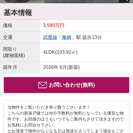
基本情報
価格
3,580万円
交通
武豊線
「
亀崎
」駅 徒歩13分
間取り
4LDK(103.92㎡)
(建物面積)
築年月
2026年 6月(新築)
お問い合わせ(無料)
当物件をご覧いただき有り難うございます！
こちらの新築戸建ては仲介手数料が無料になっている優良な物
件です。お部屋のほうもいつでもご案内もさせて頂きますので
お気軽にお問合せ下さい。
なお僅差で物件がなくなる又は商談が入ってしまう場合もござ