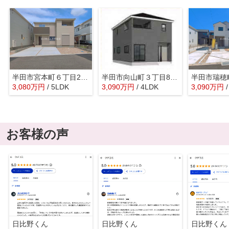
半田市宮本町６丁目213-8『仲介料無料』新築戸建て
半田市向山町３丁目80-1『仲介料無料』新築戸建て
3,080
万
円
/ 5LDK
3,090
万
円
/ 4LDK
3,090
万
円
お客様の声
日比野くん
日比野くん
日比野くん