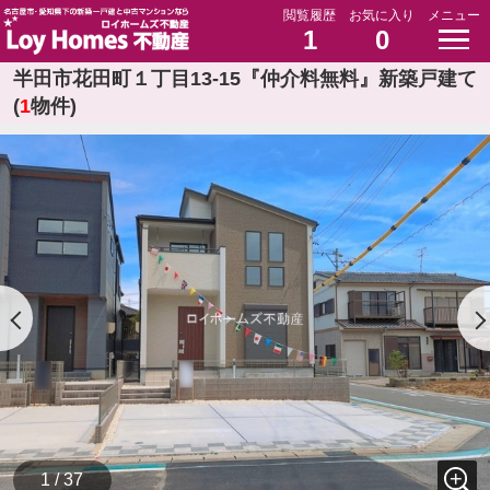
閲覧履歴
お気に入り
メニュー
1
0
半田市花田町１丁目13-15『仲介料無料』新築戸建て
(
1
物件)
1 / 37