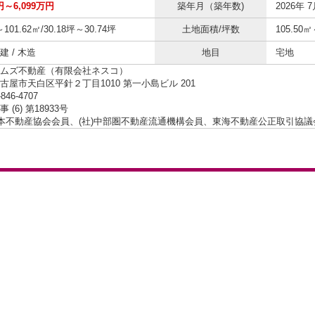
円～6,099万円
築年月（築年数)
2026年 7
～101.62㎡/30.18坪～30.74坪
土地面積/坪数
105.50㎡
 / 木造
地目
宅地
ムズ不動産（有限会社ネスコ）
古屋市天白区平針２丁目1010 第一小島ビル 201
-846-4707
 (6) 第18933号
日本不動産協会会員、(社)中部圏不動産流通機構会員、東海不動産公正取引協議