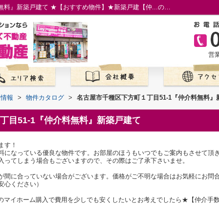
名古屋市千種区下方町１丁目51-1『仲介料無料』新築戸建て ★【おすすめ物件】★新築戸建【仲...の物件情報／名古屋市の仲介手数料無料の新築一戸建て／ロイホームズ不動産
営業
て情報
>
物件カタログ
>
名古屋市千種区下方町１丁目51-1『仲介料無料』
丁目51-1『仲介料無料』新築戸建て
ます！
料になっている優良な物件です。お部屋のほうもいつでもご案内もさせて頂
入ってしまう場合もございますので、その際はご了承下さいませ。
が間に合っていない場合がございます。価格がご不明な場合はお気軽にお問
安心ください）
1でのマイホーム購入で費用を少しでも安くしたいとお考えでしたら★【仲介手