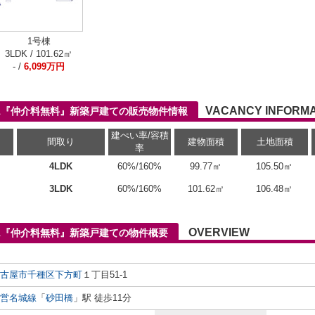
1号棟
3LDK / 101.62㎡
- /
6,099万円
VACANCY INFORMA
-1『仲介料無料』新築戸建ての販売物件情報
建ぺい率/容積
間取り
建物面積
土地面積
率
4LDK
60%/160%
99.77㎡
105.50㎡
3LDK
60%/160%
101.62㎡
106.48㎡
OVERVIEW
-1『仲介料無料』新築戸建ての物件概要
古屋市千種区
下方町
１丁目51-1
営名城線
「
砂田橋
」駅 徒歩11分