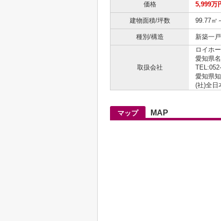
価格
5,999万
建物面積/坪数
99.77㎡
種別/構造
新築一戸建
ロイホー
愛知県名
取扱会社
TEL:052
愛知県知事
(社)全
MAP
マップ