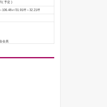
月( 予定 )
～106.48㎡/31.91坪～32.21坪
会会員