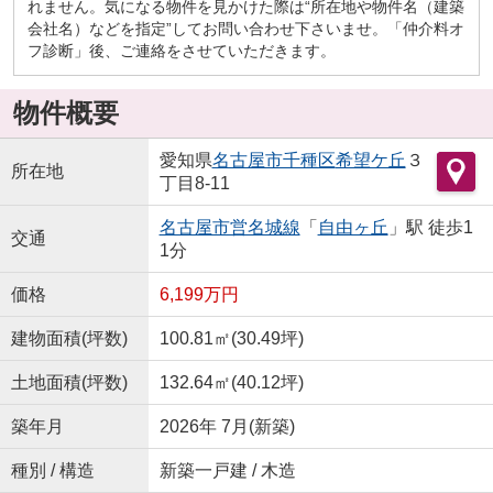
れません。気になる物件を見かけた際は“所在地や物件名（建築
会社名）などを指定”してお問い合わせ下さいませ。「仲介料オ
フ診断」後、ご連絡をさせていただきます。
物件概要
愛知県
名古屋市千種区
希望ケ丘
３
所在地
丁目8-11
名古屋市営名城線
「
自由ヶ丘
」駅 徒歩1
交通
1分
価格
6,199万円
建物面積(坪数)
100.81㎡(30.49坪)
土地面積(坪数)
132.64㎡(40.12坪)
築年月
2026年 7月(新築)
種別 / 構造
新築一戸建 / 木造