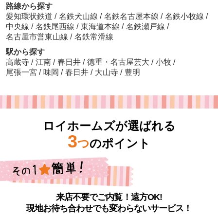
路線から探す
愛知環状鉄道
/
名鉄犬山線
/
名鉄名古屋本線
/
名鉄小牧線
/
中央線
/
名鉄尾西線
/
東海道本線
/
名鉄瀬戸線
/
名古屋市営東山線
/
名鉄常滑線
駅から探す
高蔵寺
/
江南
/
春日井
/
徳重・名古屋芸大
/
小牧
/
尾張一宮
/
味岡
/
春日井
/
大山寺
/
豊明
ロイホームズが選ばれる
3
つ
のポイント
来店不要でご内覧！遠方OK!
現地お待ち合わせでも変わらないサービス！