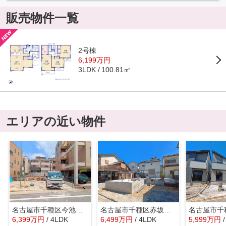
販売物件一覧
2号棟
6,199万円
100.81㎡
3LDK
エリアの近い物件
名古屋市千種区今池南1918『仲介料無料』新築戸建て
名古屋市千種区赤坂町４丁目85-5『仲介料無料』新築戸建て
6,399
万
円
/ 4LDK
6,499
万
円
/ 4LDK
5,999
万
円