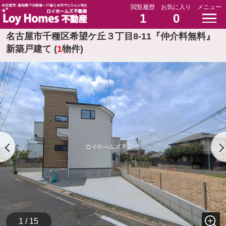
閲覧履歴
お気に入り
メニュー
1
0
名古屋市千種区希望ケ丘３丁目8-11『仲介料無料』
新築戸建て (
1
物件)
1 / 15