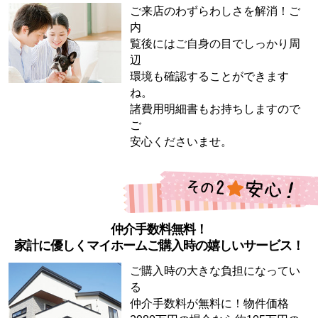
ご来店のわずらわしさを解消！ご
内
覧後にはご自身の目でしっかり周
辺
環境も確認することができます
ね。
諸費用明細書もお持ちしますので
ご
安心くださいませ。
仲介手数料無料！
家計に優しくマイホームご購入時の嬉しいサービス！
ご購入時の大きな負担になってい
る
仲介手数料が無料に！物件価格