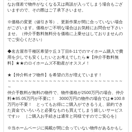
なお僅差で物件がなくなる又は商談が入ってしまう場合もござ
いますので、その際はご了承下さいませ。
※価格の変更（値引き等）、更新作業が間に合っていない場合
がございます。価格がご不明な場合はお気軽にお問合せ下さい
ませ。（仲介手数料無料分を価格に上乗せはしておりませんの
でご安心ください）
◆名古屋市千種区希望ケ丘３丁目8-11でのマイホーム購入で費
用を少しでも安くしたいとお考えでしたら★【仲介手数料無
料】★★のロイホームズ不動産がオススメ！
★【仲介料オフ物件】を希望の方が増えています！
～～～～～～～～～～～～～～～～～～～～～～～～～～～～
～
仲介手数料が無料の物件で、物件価格が2500万円の場合、仲介
料★85.05万円が不要に！ 3000万円の物件の場合では★100.8
万円が不要！ とってもお得にご購入ができるうえ、節約でき
た資金でいろいろと必要なものも買えてしまう嬉しいサービス
です♪♪ ［ご購入お手続きは通常と同様ですのでご安心を］
※当ホームページに掲載が間に合っていない物件があるかもし