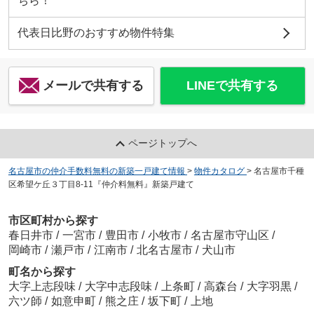
ちら！
代表日比野のおすすめ物件特集
メールで共有する
LINEで共有する
ページトップへ
名古屋市の仲介手数料無料の新築一戸建て情報
>
物件カタログ
>
名古屋市千種
区希望ケ丘３丁目8-11『仲介料無料』新築戸建て
市区町村から探す
春日井市
/
一宮市
/
豊田市
/
小牧市
/
名古屋市守山区
/
岡崎市
/
瀬戸市
/
江南市
/
北名古屋市
/
犬山市
町名から探す
大字上志段味
/
大字中志段味
/
上条町
/
高森台
/
大字羽黒
/
六ツ師
/
如意申町
/
熊之庄
/
坂下町
/
上地