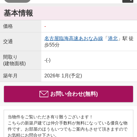
基本情報
価格
-
名古屋臨海高速あおなみ線
「
港北
」駅 徒
交通
歩55分
間取り
-(-)
(建物面積)
築年月
2026年 1月(予定)
お問い合わせ(無料)
当物件をご覧いただき有り難うございます！
こちらの新築戸建ては仲介手数料が無料になっている優良な物
件です。お部屋のほうもいつでもご案内もさせて頂きますので
お気軽にお問合せ下さい。