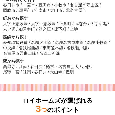
春日井市
/
一宮市
/
豊田市
/
小牧市
/
名古屋市守山区
/
岡崎市
/
瀬戸市
/
江南市
/
犬山市
/
北名古屋市
町名から探す
大字上志段味
/
大字中志段味
/
上条町
/
高森台
/
大字羽黒
/
六ツ師
/
如意申町
/
熊之庄
/
坂下町
/
上地
路線から探す
愛知環状鉄道
/
名鉄犬山線
/
名鉄名古屋本線
/
名鉄小牧線
/
中央線
/
名鉄尾西線
/
東海道本線
/
名鉄瀬戸線
/
名古屋市営東山線
/
名鉄三河線
駅から探す
高蔵寺
/
江南
/
春日井
/
徳重・名古屋芸大
/
小牧
/
尾張一宮
/
味岡
/
春日井
/
大山寺
/
豊明
ロイホームズが選ばれる
3
つ
のポイント