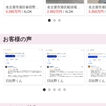
名古屋市港区春田野１丁目2305『仲介料無料』新築戸建て
名古屋市港区船頭場１丁目425-1『仲介料無料』新築戸建て
3,390
万
円
/ 4LDK
2,992
万
円
/ 4LDK
3,350
万
円
お客様の声
日比野くん
日比野くん
日比野くん