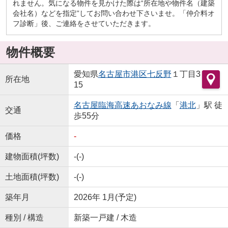
れません。気になる物件を見かけた際は“所在地や物件名（建築
会社名）などを指定”してお問い合わせ下さいませ。「仲介料オ
フ診断」後、ご連絡をさせていただきます。
物件概要
愛知県
名古屋市港区
七反野
１丁目3
所在地
15
名古屋臨海高速あおなみ線
「
港北
」駅 徒
交通
歩55分
価格
-
建物面積(坪数)
-(-)
土地面積(坪数)
-(-)
築年月
2026年 1月(予定)
種別 / 構造
新築一戸建 / 木造