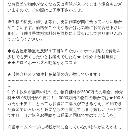
なお僅差で物件がなくなる又は商談が入ってしまう場合もござ
いますので、その際はご了承下さいませ。
※価格の変更（値引き等）、更新作業が間に合っていない場合
がございます。価格がご不明な場合はお気軽にお問合せ下さい
ませ。（仲介手数料無料分を価格に上乗せはしておりませんの
でご安心ください）
◆名古屋市港区七反野１丁目315でのマイホーム購入で費用を
少しでも安くしたいとお考えでしたら★【仲介手数料無料】
★★のロイホームズ不動産がオススメ！
★【仲介料オフ物件】を希望の方が増えています！
～～～～～～～～～～～～～～～～～～～～～～～～～～～～
～
仲介手数料が無料の物件で、物件価格が2500万円の場合、仲介
料★85.05万円が不要に！ 3000万円の物件の場合では★100.8
万円が不要！ とってもお得にご購入ができるうえ、節約でき
た資金でいろいろと必要なものも買えてしまう嬉しいサービス
です♪♪ ［ご購入お手続きは通常と同様ですのでご安心を］
※当ホームページに掲載が間に合っていない物件があるかもし