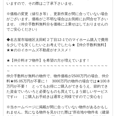
いますので、その際はご了承下さいませ。
※価格の変更（値引き等）、更新作業が間に合っていない場合
がございます。価格がご不明な場合はお気軽にお問合せ下さい
ませ。（仲介手数料無料分を価格に上乗せはしておりませんの
でご安心ください）
◆名古屋市瑞穂区太田町２丁目12-1でのマイホーム購入で費用
を少しでも安くしたいとお考えでしたら★【仲介手数料無料】
★★のロイホームズ不動産がオススメ！
★【仲介料オフ物件】を希望の方が増えています！
～～～～～～～～～～～～～～～～～～～～～～～～～～～～
～
仲介手数料が無料の物件で、物件価格が2500万円の場合、仲介
料★85.05万円が不要に！ 3000万円の物件の場合では★100.8
万円が不要！ とってもお得にご購入ができるうえ、節約でき
た資金でいろいろと必要なものも買えてしまう嬉しいサービス
です♪♪ ［ご購入お手続きは通常と同様ですのでご安心を］
※当ホームページに掲載が間に合っていない物件があるかもし
れません。気になる物件を見かけた際は“所在地や物件名（建築