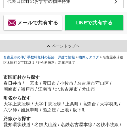
代表日比野のおすすめ物件特集
メールで共有する
LINEで共有する
ページトップへ
名古屋市の仲介手数料無料の新築一戸建て情報
>
物件カタログ
>
名古屋市瑞穂
区太田町２丁目12-1『仲介料無料』新築戸建て
市区町村から探す
春日井市
/
一宮市
/
豊田市
/
小牧市
/
名古屋市守山区
/
岡崎市
/
瀬戸市
/
江南市
/
北名古屋市
/
犬山市
町名から探す
大字上志段味
/
大字中志段味
/
上条町
/
高森台
/
大字羽黒
/
六ツ師
/
如意申町
/
熊之庄
/
上地
/
坂下町
路線から探す
愛知環状鉄道
/
名鉄犬山線
/
名鉄名古屋本線
/
名鉄小牧線
/