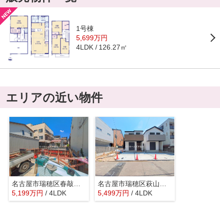
1号棟
5,699万円
126.27㎡
4LDK
エリアの近い物件
名古屋市瑞穂区春敲町２丁目3『仲介料無料』新築戸建て
名古屋市瑞穂区萩山町２丁目17『仲介料無料』新築戸建て
5,199
万
円
/ 4LDK
5,499
万
円
/ 4LDK