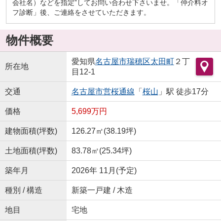
会社名）などを指定”してお問い合わせ下さいませ。「仲介料オ
フ診断」後、ご連絡をさせていただきます。
物件概要
愛知県
名古屋市瑞穂区
太田町
２丁
所在地
目12-1
交通
名古屋市営桜通線
「
桜山
」駅 徒歩17分
価格
5,699万円
建物面積(坪数)
126.27㎡(38.19坪)
土地面積(坪数)
83.78㎡(25.34坪)
築年月
2026年 11月(予定)
種別 / 構造
新築一戸建 / 木造
地目
宅地