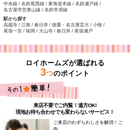
中央線
/
名鉄尾西線
/
東海道本線
/
名鉄瀬戸線
/
名古屋市営東山線
/
名鉄常滑線
駅から探す
高蔵寺
/
江南
/
春日井
/
徳重・名古屋芸大
/
小牧
/
尾張一宮
/
味岡
/
大山寺
/
春日井
/
尾張瀬戸
ロイホームズが選ばれる
3
つ
のポイント
来店不要でご内覧！遠方OK!
現地お待ち合わせでも変わらないサービス！
ご来店のわずらわしさを解消！ご
内