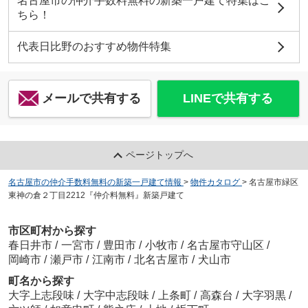
名古屋市の仲介手数料無料の新築一戸建て特集はこ
ちら！
代表日比野のおすすめ物件特集
メールで共有する
LINEで共有する
ページトップへ
名古屋市の仲介手数料無料の新築一戸建て情報
>
物件カタログ
>
名古屋市緑区
東神の倉２丁目2212『仲介料無料』新築戸建て
市区町村から探す
春日井市
/
一宮市
/
豊田市
/
小牧市
/
名古屋市守山区
/
岡崎市
/
瀬戸市
/
江南市
/
北名古屋市
/
犬山市
町名から探す
大字上志段味
/
大字中志段味
/
上条町
/
高森台
/
大字羽黒
/