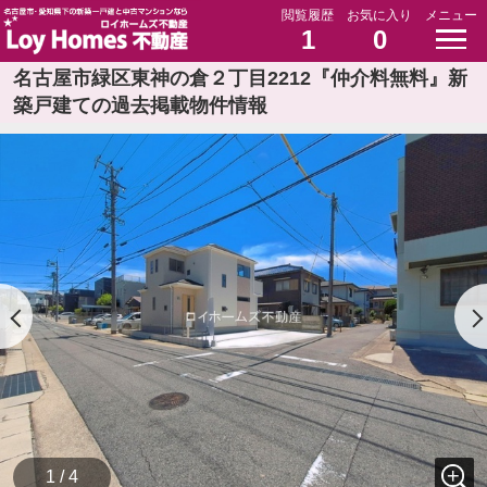
閲覧履歴
お気に入り
メニュー
1
0
名古屋市緑区東神の倉２丁目2212『仲介料無料』新
築戸建ての過去掲載物件情報
1 / 4