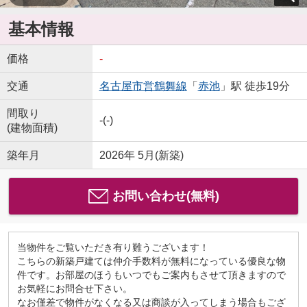
基本情報
価格
-
交通
名古屋市営鶴舞線
「
赤池
」駅 徒歩19分
間取り
-(-)
(建物面積)
築年月
2026年 5月(新築)
お問い合わせ(無料)
当物件をご覧いただき有り難うございます！
こちらの新築戸建ては仲介手数料が無料になっている優良な物
件です。お部屋のほうもいつでもご案内もさせて頂きますので
お気軽にお問合せ下さい。
なお僅差で物件がなくなる又は商談が入ってしまう場合もござ