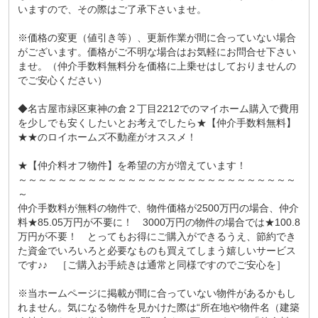
いますので、その際はご了承下さいませ。
※価格の変更（値引き等）、更新作業が間に合っていない場合
がございます。価格がご不明な場合はお気軽にお問合せ下さい
ませ。（仲介手数料無料分を価格に上乗せはしておりませんの
でご安心ください）
◆名古屋市緑区東神の倉２丁目2212でのマイホーム購入で費用
を少しでも安くしたいとお考えでしたら★【仲介手数料無料】
★★のロイホームズ不動産がオススメ！
★【仲介料オフ物件】を希望の方が増えています！
～～～～～～～～～～～～～～～～～～～～～～～～～～～～
～
仲介手数料が無料の物件で、物件価格が2500万円の場合、仲介
料★85.05万円が不要に！ 3000万円の物件の場合では★100.8
万円が不要！ とってもお得にご購入ができるうえ、節約でき
た資金でいろいろと必要なものも買えてしまう嬉しいサービス
です♪♪ ［ご購入お手続きは通常と同様ですのでご安心を］
※当ホームページに掲載が間に合っていない物件があるかもし
れません。気になる物件を見かけた際は“所在地や物件名（建築