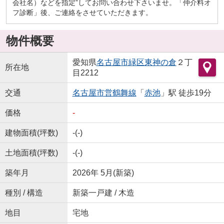
会社名）などを指定”してお問い合わせ下さいませ。「仲介料オ
フ診断」後、ご連絡をさせていただきます。
物件概要
愛知県
名古屋市緑区
東神の倉
２丁
所在地
目2212
交通
名古屋市営鶴舞線
「
赤池
」駅 徒歩19分
価格
-
建物面積(坪数)
-(-)
土地面積(坪数)
-(-)
築年月
2026年 5月(新築)
種別 / 構造
新築一戸建 / 木造
地目
宅地