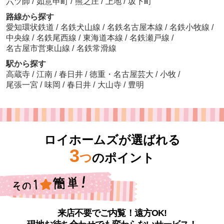
六ツ師
/
如意申町
/
熊之庄
/
上地
/
坂下町
路線から探す
愛知環状鉄道
/
名鉄犬山線
/
名鉄名古屋本線
/
名鉄小牧線
/
中央線
/
名鉄尾西線
/
東海道本線
/
名鉄瀬戸線
/
名古屋市営東山線
/
名鉄常滑線
駅から探す
高蔵寺
/
江南
/
春日井
/
徳重・名古屋芸大
/
小牧
/
尾張一宮
/
味岡
/
春日井
/
大山寺
/
豊明
ロイホームズが選ばれる
3
つ
のポイント
来店不要でご内覧！遠方OK!