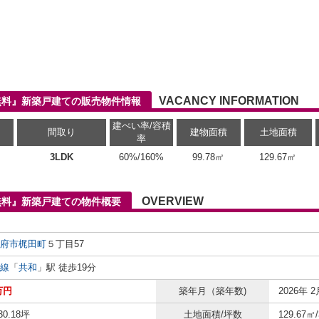
VACANCY INFORMATION
無料』新築戸建ての販売物件情報
建ぺい率/容積
間取り
建物面積
土地面積
率
3LDK
60%/160%
99.78㎡
129.67㎡
OVERVIEW
無料』新築戸建ての物件概要
府市
梶田町
５丁目57
線
「
共和
」駅 徒歩19分
5万円
築年月（築年数)
2026年 2
30.18坪
土地面積/坪数
129.67㎡