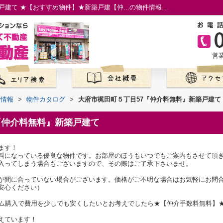
大府市梶田町５丁目57『仲介料無料』新築戸建て ★【おすすめ物件】★新築戸建【仲...の物件情報／名古屋市の仲介手数料無料の新築一戸建て／ロイホームズ不動産
営業
て情報
>
物件カタログ
>
大府市梶田町５丁目57『仲介料無料』新築戸建て
『仲介料無料』新築戸建て
ます！
料になっている優良な物件です。お部屋のほうもいつでもご案内もさせて頂
入ってしまう場合もございますので、その際はご了承下さいませ。
が間に合っていない場合がございます。価格がご不明な場合はお気軽にお問
安心ください）
ーム購入で費用を少しでも安くしたいとお考えでしたら★【仲介手数料無料】
えています！