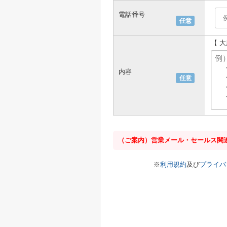
電話番号
任意
【 
内容
任意
（ご案内）営業メール・セールス関
※
利用規約
及び
プライバ