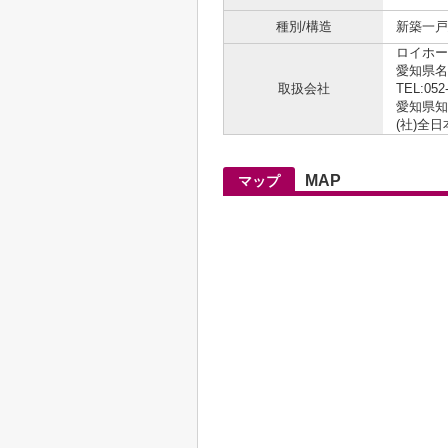
種別/構造
新築一戸建
ロイホー
愛知県名
取扱会社
TEL:052
愛知県知事
(社)全
MAP
マップ