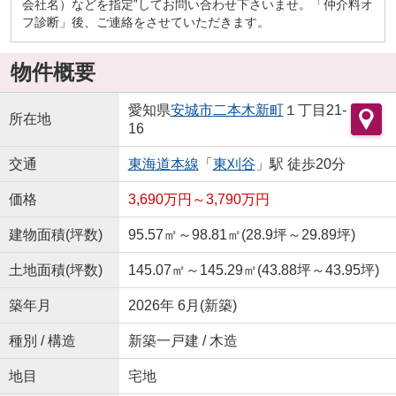
会社名）などを指定”してお問い合わせ下さいませ。「仲介料オ
フ診断」後、ご連絡をさせていただきます。
物件概要
愛知県
安城市
二本木新町
１丁目21-
所在地
16
交通
東海道本線
「
東刈谷
」駅 徒歩20分
価格
3,690万円～3,790万円
建物面積(坪数)
95.57㎡～98.81㎡(28.9坪～29.89坪)
土地面積(坪数)
145.07㎡～145.29㎡(43.88坪～43.95坪)
築年月
2026年 6月(新築)
種別 / 構造
新築一戸建 / 木造
地目
宅地