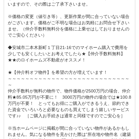
いますので、その際はご了承下さいませ。
※価格の変更（値引き等）、更新作業が間に合っていない場合
がございます。価格がご不明な場合はお気軽にお問合せ下さい
ませ。（仲介手数料無料分を価格に上乗せはしておりませんの
でご安心ください）
◆安城市二本木新町１丁目21-16でのマイホーム購入で費用を
少しでも安くしたいとお考えでしたら★【仲介手数料無料】
★★のロイホームズ不動産がオススメ！
★【仲介料オフ物件】を希望の方が増えています！
～～～～～～～～～～～～～～～～～～～～～～～～～～～～
～
仲介手数料が無料の物件で、物件価格が2500万円の場合、仲介
料★85.05万円が不要に！ 3000万円の物件の場合では★100.8
万円が不要！ とってもお得にご購入ができるうえ、節約でき
た資金でいろいろと必要なものも買えてしまう嬉しいサービス
です♪♪ ［ご購入お手続きは通常と同様ですのでご安心を］
※当ホームページに掲載が間に合っていない物件があるかもし
れません。気になる物件を見かけた際は“所在地や物件名（建築