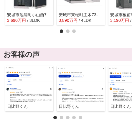
安城市池浦町小山西70-8『仲介料無料』新築戸建て
安城市東端町主木73-6『仲介料無料』新築戸建て
3,690
万
円
/ 3LDK
3,590
万
円
/ 4LDK
3,190
万
円
お客様の声
日比野くん
日比野くん
日比野くん