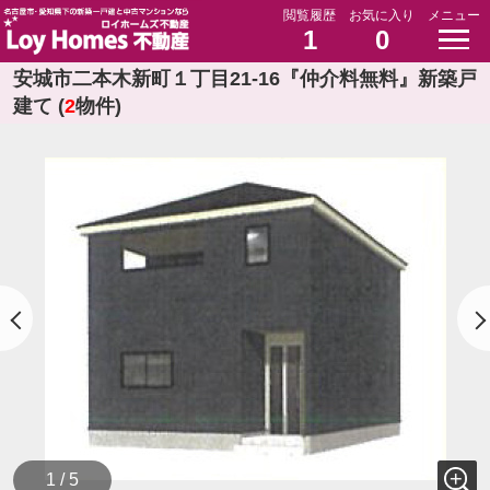
閲覧履歴
お気に入り
メニュー
1
0
安城市二本木新町１丁目21-16『仲介料無料』新築戸
建て (
2
物件)
1 / 5