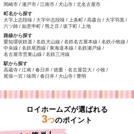
岡崎市
/
瀬戸市
/
江南市
/
犬山市
/
北名古屋市
町名から探す
大字上志段味
/
大字中志段味
/
上条町
/
高森台
/
大字羽黒
/
六ツ師
/
如意申町
/
熊之庄
/
坂下町
/
上地
路線から探す
愛知環状鉄道
/
名鉄犬山線
/
名鉄名古屋本線
/
名鉄小牧線
/
中央線
/
名鉄尾西線
/
東海道本線
/
名鉄瀬戸線
/
名古屋市営東山線
/
名鉄三河線
駅から探す
高蔵寺
/
江南
/
春日井
/
徳重・名古屋芸大
/
小牧
/
尾張一宮
/
味岡
/
春日井
/
大山寺
/
豊明
ロイホームズが選ばれる
3
つ
のポイント