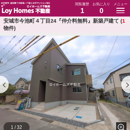
閲覧履歴
お気に入り
メニュー
1
0
安城市今池町４丁目24『仲介料無料』新築戸建て (
1
物件)
1 / 32