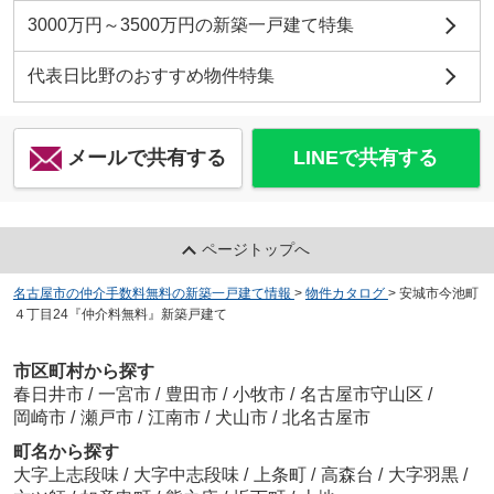
3000万円～3500万円の新築一戸建て特集
代表日比野のおすすめ物件特集
メールで共有する
LINEで共有する
ページトップへ
名古屋市の仲介手数料無料の新築一戸建て情報
>
物件カタログ
>
安城市今池町
４丁目24『仲介料無料』新築戸建て
市区町村から探す
春日井市
/
一宮市
/
豊田市
/
小牧市
/
名古屋市守山区
/
岡崎市
/
瀬戸市
/
江南市
/
犬山市
/
北名古屋市
町名から探す
大字上志段味
/
大字中志段味
/
上条町
/
高森台
/
大字羽黒
/