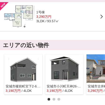
1号棟
3,290万円
93.57㎡
3LDK
エリアの近い物件
安城市榎前町宮下2-6『仲介料無料』新築戸建て
安城市小川町天神26-4『仲介料無料』新築戸建て
3,190
万
円
/ 4LDK
3,190
万
円
/ 4LDK
3,290
万
円