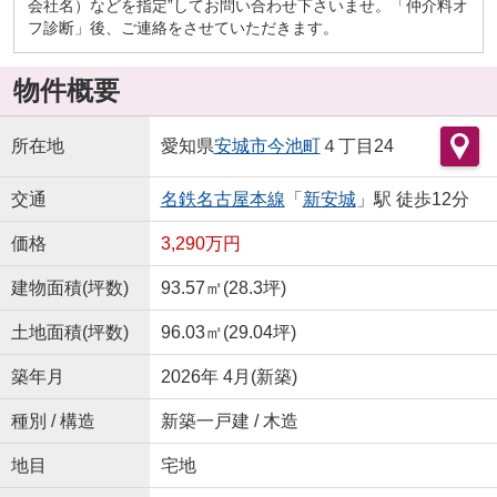
会社名）などを指定”してお問い合わせ下さいませ。「仲介料オ
フ診断」後、ご連絡をさせていただきます。
物件概要
所在地
愛知県
安城市
今池町
４丁目24
交通
名鉄名古屋本線
「
新安城
」駅 徒歩12分
価格
3,290万円
建物面積(坪数)
93.57㎡(28.3坪)
土地面積(坪数)
96.03㎡(29.04坪)
築年月
2026年 4月(新築)
種別 / 構造
新築一戸建 / 木造
地目
宅地