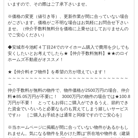
いますので、その際はご了承下さいませ。
※価格の変更（値引き等）、更新作業が間に合っていない場合
がございます。価格がご不明な場合はお気軽にお問合せ下さい
ませ。（仲介手数料無料分を価格に上乗せはしておりませんの
でご安心ください）
◆安城市今池町４丁目24でのマイホーム購入で費用を少しでも
安くしたいとお考えでしたら★【仲介手数料無料】★★のロイ
ホームズ不動産がオススメ！
★【仲介料オフ物件】を希望の方が増えています！
～～～～～～～～～～～～～～～～～～～～～～～～～～～～
～
仲介手数料が無料の物件で、物件価格が2500万円の場合、仲介
料★85.05万円が不要に！ 3000万円の物件の場合では★100.8
万円が不要！ とってもお得にご購入ができるうえ、節約でき
た資金でいろいろと必要なものも買えてしまう嬉しいサービス
です♪♪ ［ご購入お手続きは通常と同様ですのでご安心を］
※当ホームページに掲載が間に合っていない物件があるかもし
れません。気になる物件を見かけた際は“所在地や物件名（建築