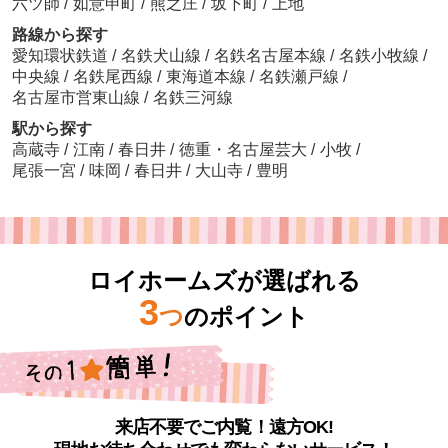
六ツ師
/
如意申町
/
熊之庄
/
坂下町
/
上地
路線から探す
愛知環状鉄道
/
名鉄犬山線
/
名鉄名古屋本線
/
名鉄小牧線
/
中央線
/
名鉄尾西線
/
東海道本線
/
名鉄瀬戸線
/
名古屋市営東山線
/
名鉄三河線
駅から探す
高蔵寺
/
江南
/
春日井
/
徳重・名古屋芸大
/
小牧
/
尾張一宮
/
味岡
/
春日井
/
大山寺
/
豊明
ロイホームズが選ばれる
3
つ
のポイント
来店不要でご内覧！遠方OK!