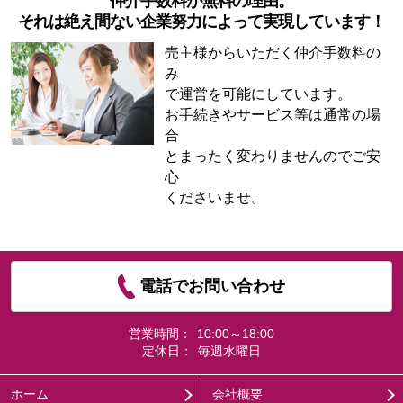
仲介手数料が無料の理由。
それは絶え間ない企業努力によって実現しています！
売主様からいただく仲介手数料の
み
で運営を可能にしています。
お手続きやサービス等は通常の場
合
とまったく変わりませんのでご安
心
くださいませ。
電話でお問い合わせ
営業時間：
10:00～18:00
定休日：
毎週水曜日
ホーム
会社概要