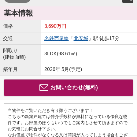
基本情報
価格
3,690万円
交通
名鉄西尾線
「
北安城
」駅 徒歩17分
間取り
3LDK(98.61㎡)
(建物面積)
築年月
2026年 5月(予定)
お問い合わせ(無料)
当物件をご覧いただき有り難うございます！
こちらの新築戸建ては仲介手数料が無料になっている優良な物
件です。お部屋のほうもいつでもご案内もさせて頂きますので
お気軽にお問合せ下さい。
なお僅差で物件がなくなる又は商談が入ってしまう場合もござ