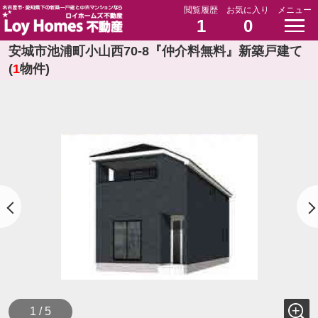
閲覧履歴
お気に入り
メニュー
1
0
安城市池浦町小山西70-8『仲介料無料』新築戸建て
(
1
物件)
1 / 5