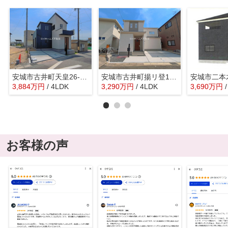
安城市古井町天皇26-10『仲介料無料』新築戸建て
安城市古井町揚リ登11-29『仲介料無料』新築戸建て
3,884
万
円
/ 4LDK
3,290
万
円
/ 4LDK
3,690
万
円
お客様の声