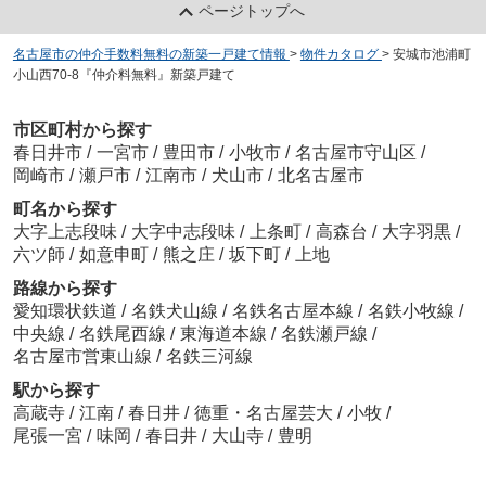
ページトップへ
名古屋市の仲介手数料無料の新築一戸建て情報
>
物件カタログ
>
安城市池浦町
小山西70-8『仲介料無料』新築戸建て
市区町村から探す
春日井市
/
一宮市
/
豊田市
/
小牧市
/
名古屋市守山区
/
岡崎市
/
瀬戸市
/
江南市
/
犬山市
/
北名古屋市
町名から探す
大字上志段味
/
大字中志段味
/
上条町
/
高森台
/
大字羽黒
/
六ツ師
/
如意申町
/
熊之庄
/
坂下町
/
上地
路線から探す
愛知環状鉄道
/
名鉄犬山線
/
名鉄名古屋本線
/
名鉄小牧線
/
中央線
/
名鉄尾西線
/
東海道本線
/
名鉄瀬戸線
/
名古屋市営東山線
/
名鉄三河線
駅から探す
高蔵寺
/
江南
/
春日井
/
徳重・名古屋芸大
/
小牧
/
尾張一宮
/
味岡
/
春日井
/
大山寺
/
豊明