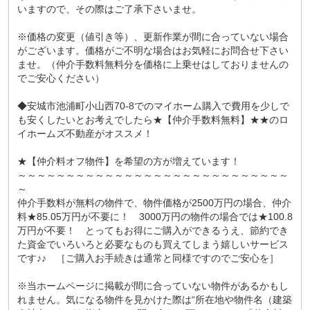
いますので、その際はご了承下さいませ。
※価格の変更（値引き等）、更新作業が間に合っていない場合
がございます。価格がご不明な場合はお気軽にお問合せ下さい
ませ。（仲介手数料無料分を価格に上乗せはしておりませんの
でご安心ください）
◆安城市池浦町小山西70-8でのマイホーム購入で費用を少しで
も安くしたいとお考えでしたら★【仲介手数料無料】★★のロ
イホームズ不動産がオススメ！
★【仲介料オフ物件】を希望の方が増えています！
～～～～～～～～～～～～～～～～～～～～～～～～～～～～
～
仲介手数料が無料の物件で、物件価格が2500万円の場合、仲介
料★85.05万円が不要に！ 3000万円の物件の場合では★100.8
万円が不要！ とってもお得にご購入ができるうえ、節約でき
た資金でいろいろと必要なものも買えてしまう嬉しいサービス
です♪♪ ［ご購入お手続きは通常と同様ですのでご安心を］
※当ホームページに掲載が間に合っていない物件があるかもし
れません。気になる物件を見かけた際は“所在地や物件名（建築