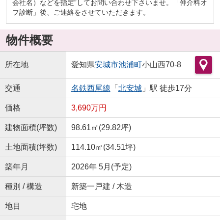
会社名）などを指定”してお問い合わせ下さいませ。「仲介料オ
フ診断」後、ご連絡をさせていただきます。
物件概要
所在地
愛知県
安城市
池浦町
小山西70-8
交通
名鉄西尾線
「
北安城
」駅 徒歩17分
価格
3,690万円
建物面積(坪数)
98.61㎡(29.82坪)
土地面積(坪数)
114.10㎡(34.51坪)
築年月
2026年 5月(予定)
種別 / 構造
新築一戸建 / 木造
地目
宅地