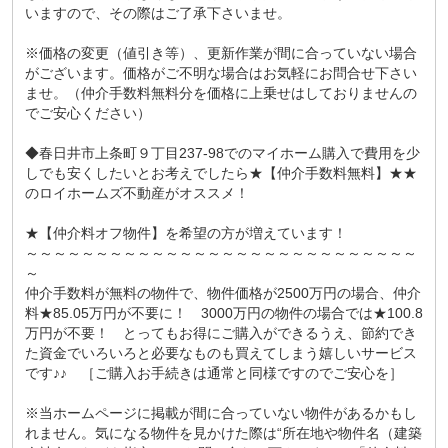
いますので、その際はご了承下さいませ。
※価格の変更（値引き等）、更新作業が間に合っていない場合
がございます。価格がご不明な場合はお気軽にお問合せ下さい
ませ。（仲介手数料無料分を価格に上乗せはしておりませんの
でご安心ください）
◆春日井市上条町９丁目237-98でのマイホーム購入で費用を少
しでも安くしたいとお考えでしたら★【仲介手数料無料】★★
のロイホームズ不動産がオススメ！
★【仲介料オフ物件】を希望の方が増えています！
～～～～～～～～～～～～～～～～～～～～～～～～～～～～
～
仲介手数料が無料の物件で、物件価格が2500万円の場合、仲介
料★85.05万円が不要に！ 3000万円の物件の場合では★100.8
万円が不要！ とってもお得にご購入ができるうえ、節約でき
た資金でいろいろと必要なものも買えてしまう嬉しいサービス
です♪♪ ［ご購入お手続きは通常と同様ですのでご安心を］
※当ホームページに掲載が間に合っていない物件があるかもし
れません。気になる物件を見かけた際は“所在地や物件名（建築