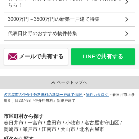
ちら！
3000万円～3500万円の新築一戸建て特集
代表日比野のおすすめ物件特集
メールで共有する
LINEで共有する
ページトップへ
名古屋市の仲介手数料無料の新築一戸建て情報
>
物件カタログ
>
春日井市上条
町９丁目237-98『仲介料無料』新築戸建て
市区町村から探す
春日井市
/
一宮市
/
豊田市
/
小牧市
/
名古屋市守山区
/
岡崎市
/
瀬戸市
/
江南市
/
犬山市
/
北名古屋市
町名から探す