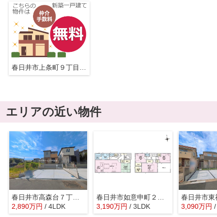
春日井市上条町９丁目237-98『仲介料無料』新築戸建て
エリアの近い物件
春日井市高森台７丁目6-21『仲介料無料』新築戸建て
春日井市如意申町２丁目1-4『仲介料無料』新築戸建て
2,890
万
円
/ 4LDK
3,190
万
円
/ 3LDK
3,090
万
円