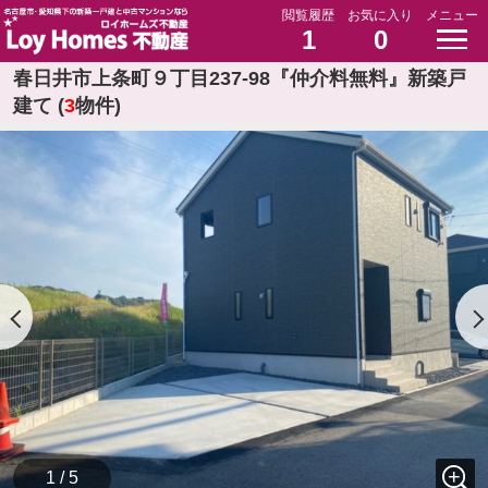
閲覧履歴
お気に入り
メニュー
1
0
春日井市上条町９丁目237-98『仲介料無料』新築戸
建て (
3
物件)
1 / 5