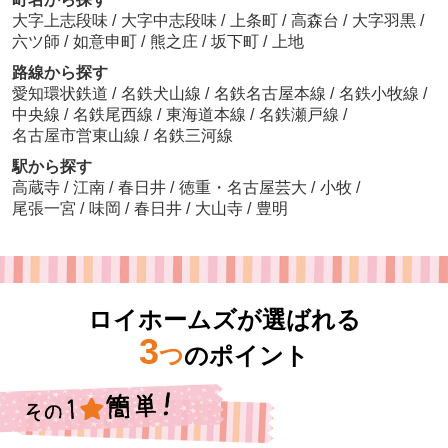
大字上志段味
/
大字中志段味
/
上条町
/
高森台
/
大字羽黒
/
六ツ師
/
如意申町
/
熊之庄
/
坂下町
/
上地
路線から探す
愛知環状鉄道
/
名鉄犬山線
/
名鉄名古屋本線
/
名鉄小牧線
/
中央線
/
名鉄尾西線
/
東海道本線
/
名鉄瀬戸線
/
名古屋市営東山線
/
名鉄三河線
駅から探す
高蔵寺
/
江南
/
春日井
/
徳重・名古屋芸大
/
小牧
/
尾張一宮
/
味岡
/
春日井
/
大山寺
/
豊明
ロイホームズが選ばれる
3
つ
のポイント