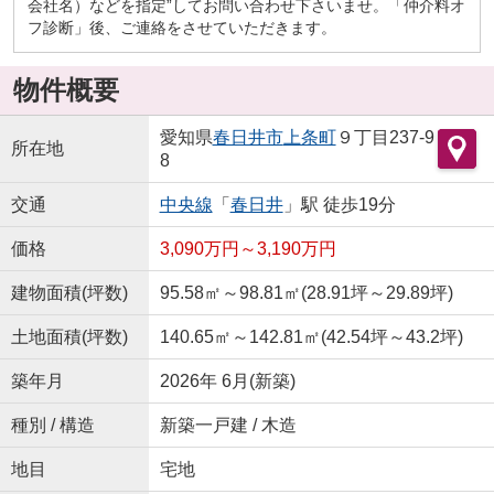
会社名）などを指定”してお問い合わせ下さいませ。「仲介料オ
フ診断」後、ご連絡をさせていただきます。
物件概要
愛知県
春日井市
上条町
９丁目237-9
所在地
8
交通
中央線
「
春日井
」駅 徒歩19分
価格
3,090万円～3,190万円
建物面積(坪数)
95.58㎡～98.81㎡(28.91坪～29.89坪)
土地面積(坪数)
140.65㎡～142.81㎡(42.54坪～43.2坪)
築年月
2026年 6月(新築)
種別 / 構造
新築一戸建 / 木造
地目
宅地