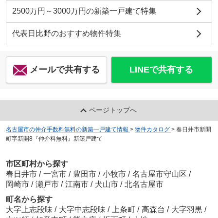
2500万円～3000万円の新築一戸建て特集
代表日比野のおすすめ物件特集
メールで共有する
LINEで共有する
ページトップへ
名古屋市の仲介手数料無料の新築一戸建て情報
>
物件カタログ
>
春日井市新開
町字新開8『仲介料無料』新築戸建て
市区町村から探す
春日井市
/
一宮市
/
豊田市
/
小牧市
/
名古屋市守山区
/
岡崎市
/
瀬戸市
/
江南市
/
犬山市
/
北名古屋市
町名から探す
大字上志段味
/
大字中志段味
/
上条町
/
高森台
/
大字羽黒
/