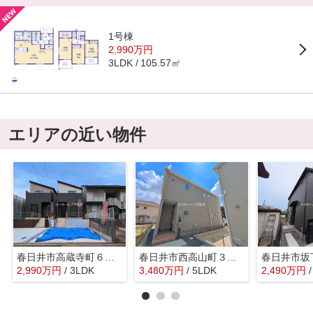
1号棟
2,990万円
105.57㎡
3LDK
エリアの近い物件
春日井市高蔵寺町６丁目1-24『仲介料無料』新築戸建て
春日井市西高山町３丁目17-4『仲介料無料』新築戸建て
2,990
万
円
/ 3LDK
3,480
万
円
/ 5LDK
2,490
万
円