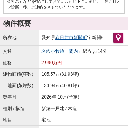
会社名）などを指定”してお問い合わせ下さいませ。「仲介料オ
フ診断」後、ご連絡をさせていただきます。
物件概要
所在地
愛知県
春日井市
新開町
字新開8
交通
名鉄小牧線
「
間内
」駅 徒歩14分
価格
2,990万円
建物面積(坪数)
105.57㎡(31.93坪)
土地面積(坪数)
134.94㎡(40.81坪)
築年月
2026年 10月(予定)
種別 / 構造
新築一戸建 / 木造
地目
宅地