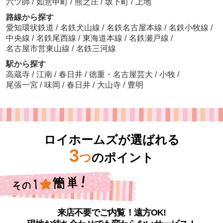
六ツ師
/
如意申町
/
熊之庄
/
坂下町
/
上地
路線から探す
愛知環状鉄道
/
名鉄犬山線
/
名鉄名古屋本線
/
名鉄小牧線
/
中央線
/
名鉄尾西線
/
東海道本線
/
名鉄瀬戸線
/
名古屋市営東山線
/
名鉄三河線
駅から探す
高蔵寺
/
江南
/
春日井
/
徳重・名古屋芸大
/
小牧
/
尾張一宮
/
味岡
/
春日井
/
大山寺
/
豊明
ロイホームズが選ばれる
3
つ
のポイント
来店不要でご内覧！遠方OK!