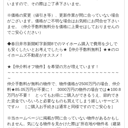
いますので、その際はご了承下さいませ。
※価格の変更（値引き等）、更新作業が間に合っていない場合
がございます。価格がご不明な場合はお気軽にお問合せ下さい
ませ。（仲介手数料無料分を価格に上乗せはしておりませんの
でご安心ください）
◆春日井市新開町字新開8でのマイホーム購入で費用を少しで
も安くしたいとお考えでしたら★【仲介手数料無料】★★のロ
イホームズ不動産がオススメ！
★【仲介料オフ物件】を希望の方が増えています！
～～～～～～～～～～～～～～～～～～～～～～～～～～～～
～
仲介手数料が無料の物件で、物件価格が2500万円の場合、仲介
料★85.05万円が不要に！ 3000万円の物件の場合では★100.8
万円が不要！ とってもお得にご購入ができるうえ、節約でき
た資金でいろいろと必要なものも買えてしまう嬉しいサービス
です♪♪ ［ご購入お手続きは通常と同様ですのでご安心を］
※当ホームページに掲載が間に合っていない物件があるかもし
れません。気になる物件を見かけた際は“所在地や物件名（建築