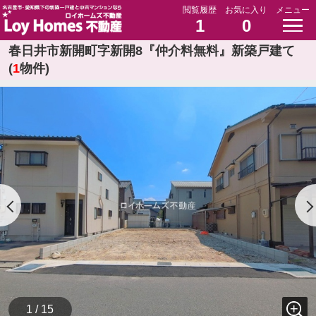
閲覧履歴
お気に入り
メニュー
1
0
春日井市新開町字新開8『仲介料無料』新築戸建て
(
1
物件)
1 / 15