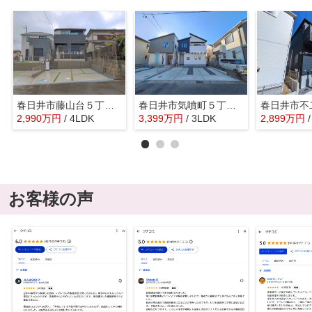
春日井市藤山台５丁目7-14『仲介料無料』新築戸建て
春日井市気噴町５丁目1-7『仲介料無料』新築戸建て
2,990
万
円
/ 4LDK
3,399
万
円
/ 3LDK
2,899
万
円
お客様の声