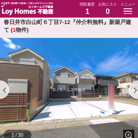
閲覧履歴
お気に入り
メニュー
1
0
春日井市白山町６丁目7-12『仲介料無料』新築戸建
て (
1
物件)
1 / 30