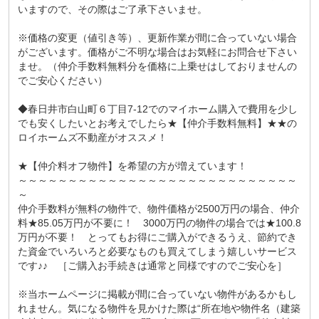
いますので、その際はご了承下さいませ。
※価格の変更（値引き等）、更新作業が間に合っていない場合
がございます。価格がご不明な場合はお気軽にお問合せ下さい
ませ。（仲介手数料無料分を価格に上乗せはしておりませんの
でご安心ください）
◆春日井市白山町６丁目7-12でのマイホーム購入で費用を少し
でも安くしたいとお考えでしたら★【仲介手数料無料】★★の
ロイホームズ不動産がオススメ！
★【仲介料オフ物件】を希望の方が増えています！
～～～～～～～～～～～～～～～～～～～～～～～～～～～～
～
仲介手数料が無料の物件で、物件価格が2500万円の場合、仲介
料★85.05万円が不要に！ 3000万円の物件の場合では★100.8
万円が不要！ とってもお得にご購入ができるうえ、節約でき
た資金でいろいろと必要なものも買えてしまう嬉しいサービス
です♪♪ ［ご購入お手続きは通常と同様ですのでご安心を］
※当ホームページに掲載が間に合っていない物件があるかもし
れません。気になる物件を見かけた際は“所在地や物件名（建築