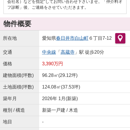
会社名）などを指定”してお問い合わせ下さいませ。「仲介料オ
フ診断」後、ご連絡をさせていただきます。
物件概要
所在地
愛知県
春日井市
白山町
６丁目7-12
交通
中央線
「
高蔵寺
」駅 徒歩20分
価格
3,390万円
建物面積(坪数)
96.28㎡(29.12坪)
土地面積(坪数)
124.08㎡(37.53坪)
築年月
2026年 1月(新築)
種別 / 構造
新築一戸建 / 木造
地目
-