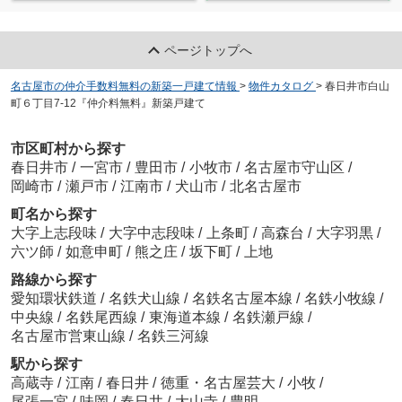
ページトップへ
名古屋市の仲介手数料無料の新築一戸建て情報
>
物件カタログ
>
春日井市白山
町６丁目7-12『仲介料無料』新築戸建て
市区町村から探す
春日井市
/
一宮市
/
豊田市
/
小牧市
/
名古屋市守山区
/
岡崎市
/
瀬戸市
/
江南市
/
犬山市
/
北名古屋市
町名から探す
大字上志段味
/
大字中志段味
/
上条町
/
高森台
/
大字羽黒
/
六ツ師
/
如意申町
/
熊之庄
/
坂下町
/
上地
路線から探す
愛知環状鉄道
/
名鉄犬山線
/
名鉄名古屋本線
/
名鉄小牧線
/
中央線
/
名鉄尾西線
/
東海道本線
/
名鉄瀬戸線
/
名古屋市営東山線
/
名鉄三河線
駅から探す
高蔵寺
/
江南
/
春日井
/
徳重・名古屋芸大
/
小牧
/
尾張一宮
/
味岡
/
春日井
/
大山寺
/
豊明