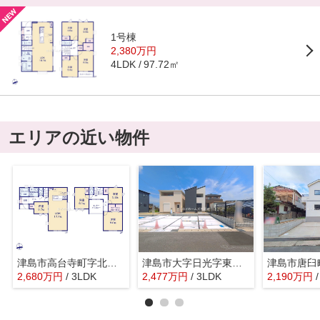
1号棟
2,380万円
97.72㎡
4LDK
エリアの近い物件
津島市高台寺町字北浦25『仲介料無料』新築戸建て
津島市大字日光字東浦722-3『仲介料無料』新築戸建て
2,680
万
円
/ 3LDK
2,477
万
円
/ 3LDK
2,190
万
円