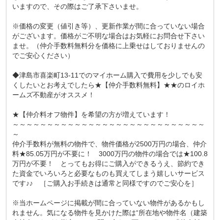
いますので、その際はご了承下さいませ。
※価格の変更（値引き等）、更新作業が間に合っていない場合
がございます。価格がご不明な場合はお気軽にお問合せ下さい
ませ。（仲介手数料無料分を価格に上乗せはしておりませんの
でご安心ください）
◆津島市喜楽町13-11でのマイホーム購入で費用を少しでも安
くしたいとお考えでしたら★【仲介手数料無料】★★のロイホ
ームズ不動産がオススメ！
★【仲介料オフ物件】を希望の方が増えています！
～～～～～～～～～～～～～～～～～～～～～～～～～～～～
～
仲介手数料が無料の物件で、物件価格が2500万円の場合、仲介
料★85.05万円が不要に！ 3000万円の物件の場合では★100.8
万円が不要！ とってもお得にご購入ができるうえ、節約でき
た資金でいろいろと必要なものも買えてしまう嬉しいサービス
です♪♪ ［ご購入お手続きは通常と同様ですのでご安心を］
※当ホームページに掲載が間に合っていない物件があるかもし
れません。気になる物件を見かけた際は“所在地や物件名（建築