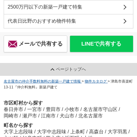
2500万円以下の新築一戸建て特集
代表日比野のおすすめ物件特集
メールで共有する
LINEで共有する
ページトップへ
名古屋市の仲介手数料無料の新築一戸建て情報
>
物件カタログ
>
津島市喜楽町
13-11『仲介料無料』新築戸建て
市区町村から探す
春日井市
/
一宮市
/
豊田市
/
小牧市
/
名古屋市守山区
/
岡崎市
/
瀬戸市
/
江南市
/
犬山市
/
北名古屋市
町名から探す
大字上志段味
/
大字中志段味
/
上条町
/
高森台
/
大字羽黒
/