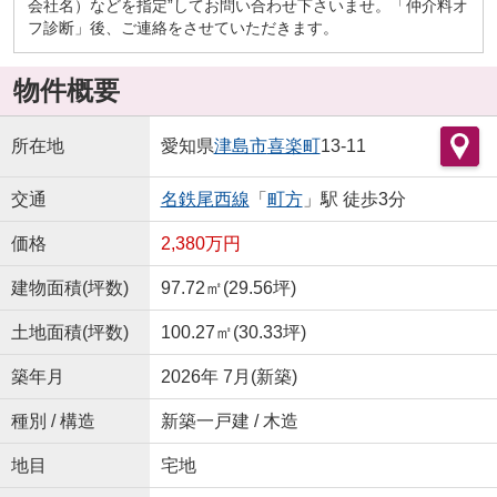
会社名）などを指定”してお問い合わせ下さいませ。「仲介料オ
フ診断」後、ご連絡をさせていただきます。
物件概要
所在地
愛知県
津島市
喜楽町
13-11
交通
名鉄尾西線
「
町方
」駅 徒歩3分
価格
2,380万円
建物面積(坪数)
97.72㎡(29.56坪)
土地面積(坪数)
100.27㎡(30.33坪)
築年月
2026年 7月(新築)
種別 / 構造
新築一戸建 / 木造
地目
宅地