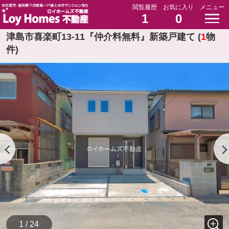
閲覧履歴
お気に入り
メニュー
1
0
津島市喜楽町13-11『仲介料無料』新築戸建て (
1
物
件)
1 / 24