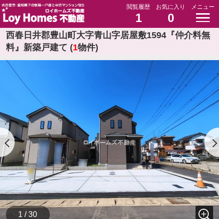
閲覧履歴
お気に入り
メニュー
1
0
西春日井郡豊山町大字青山字居屋敷1594『仲介料無
料』新築戸建て (
1
物件)
1 / 30