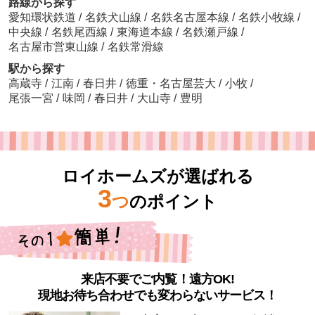
路線から探す
愛知環状鉄道
/
名鉄犬山線
/
名鉄名古屋本線
/
名鉄小牧線
/
中央線
/
名鉄尾西線
/
東海道本線
/
名鉄瀬戸線
/
名古屋市営東山線
/
名鉄常滑線
駅から探す
高蔵寺
/
江南
/
春日井
/
徳重・名古屋芸大
/
小牧
/
尾張一宮
/
味岡
/
春日井
/
大山寺
/
豊明
ロイホームズが選ばれる
3
つ
のポイント
来店不要でご内覧！遠方OK!
現地お待ち合わせでも変わらないサービス！