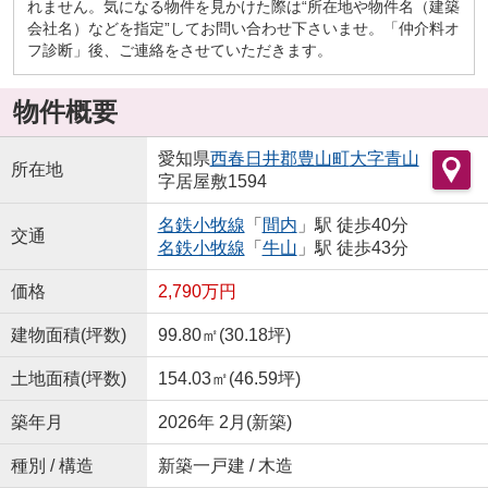
れません。気になる物件を見かけた際は“所在地や物件名（建築
会社名）などを指定”してお問い合わせ下さいませ。「仲介料オ
フ診断」後、ご連絡をさせていただきます。
物件概要
愛知県
西春日井郡豊山町
大字青山
所在地
字居屋敷1594
名鉄小牧線
「
間内
」駅 徒歩40分
交通
名鉄小牧線
「
牛山
」駅 徒歩43分
価格
2,790万円
建物面積(坪数)
99.80㎡(30.18坪)
土地面積(坪数)
154.03㎡(46.59坪)
築年月
2026年 2月(新築)
種別 / 構造
新築一戸建 / 木造