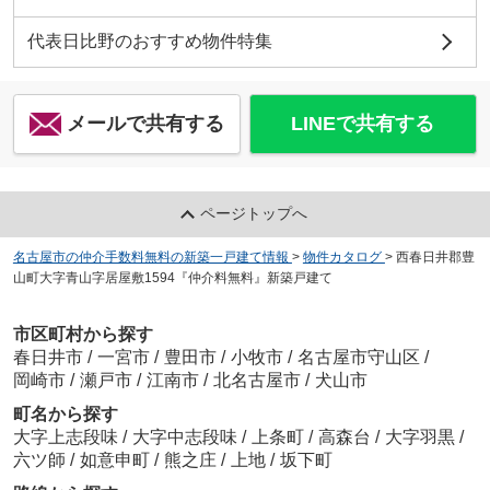
代表日比野のおすすめ物件特集
メールで共有する
LINEで共有する
ページトップへ
名古屋市の仲介手数料無料の新築一戸建て情報
>
物件カタログ
>
西春日井郡豊
山町大字青山字居屋敷1594『仲介料無料』新築戸建て
市区町村から探す
春日井市
/
一宮市
/
豊田市
/
小牧市
/
名古屋市守山区
/
岡崎市
/
瀬戸市
/
江南市
/
北名古屋市
/
犬山市
町名から探す
大字上志段味
/
大字中志段味
/
上条町
/
高森台
/
大字羽黒
/
六ツ師
/
如意申町
/
熊之庄
/
上地
/
坂下町