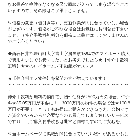
なお僅差で物件がなくなる又は商談が入ってしまう場合もござ
いますので、その際はご了承下さいませ。
※価格の変更（値引き等）、更新作業が間に合っていない場合
がございます。価格がご不明な場合はお気軽にお問合せ下さい
ませ。（仲介手数料無料分を価格に上乗せはしておりませんの
でご安心ください）
◆西春日井郡豊山町大字青山字居屋敷1594でのマイホーム購入
で費用を少しでも安くしたいとお考えでしたら★【仲介手数料
無料】★★のロイホームズ不動産がオススメ！
★【仲介料オフ物件】を希望の方が増えています！
～～～～～～～～～～～～～～～～～～～～～～～～～～～～
～
仲介手数料が無料の物件で、物件価格が2500万円の場合、仲介
料★85.05万円が不要に！ 3000万円の物件の場合では★100.8
万円が不要！ とってもお得にご購入ができるうえ、節約でき
た資金でいろいろと必要なものも買えてしまう嬉しいサービス
です♪♪ ［ご購入お手続きは通常と同様ですのでご安心を］
※当ホームページに掲載が間に合っていない物件があるかもし