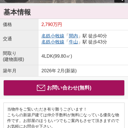
基本情報
価格
2,790万円
名鉄小牧線
「
間内
」駅 徒歩40分
交通
名鉄小牧線
「
牛山
」駅 徒歩43分
間取り
4LDK(99.80㎡)
(建物面積)
築年月
2026年 2月(新築)
お問い合わせ(無料)
当物件をご覧いただき有り難うございます！
こちらの新築戸建ては仲介手数料が無料になっている優良な物
件です。お部屋のほうもいつでもご案内もさせて頂きますので
お気軽にお問合せ下さい。