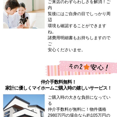
ご来店のわずらわしさを解消！ご
内
覧後にはご自身の目でしっかり周
辺
環境も確認することができます
ね。
諸費用明細書もお持ちしますので
ご
安心くださいませ。
仲介手数料無料！
家計に優しくマイホームご購入時の嬉しいサービス！
ご購入時の大きな負担になってい
る
仲介手数料が無料に！物件価格
2980万円の場合なら約105万円の