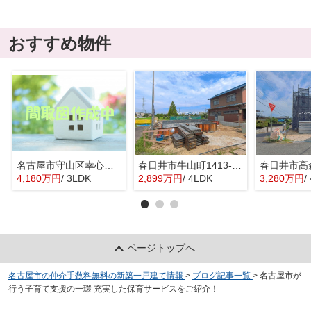
おすすめ物件
名古屋市守山区幸心２丁目435『仲介料無料』新築戸建て
春日井市牛山町1413-8『仲介料無料』新築戸建て
4,180万円
/ 3LDK
2,899万円
/ 4LDK
3,280万円
/
ページトップへ
名古屋市の仲介手数料無料の新築一戸建て情報
>
ブログ記事一覧
>
名古屋市が
行う子育て支援の一環 充実した保育サービスをご紹介！