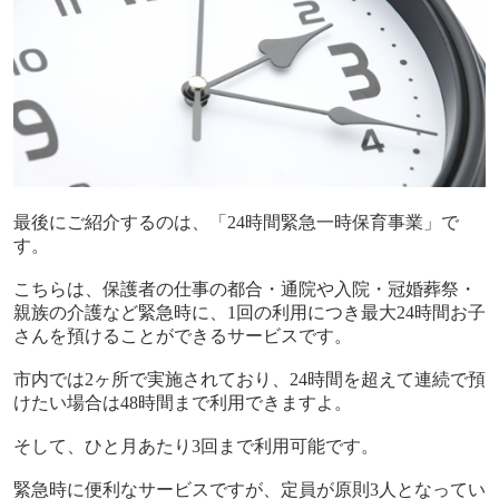
最後にご紹介するのは、「
24
時間緊急一時保育事業」で
す。
こちらは、保護者の仕事の都合・通院や入院・冠婚葬祭・
親族の介護など緊急時に、
1
回の利用につき最大
24
時間お子
さんを預けることができるサービスです。
市内では
2
ヶ所で実施されており、
24
時間を超えて連続で預
けたい場合は
48
時間まで利用できますよ。
そして、ひと月あたり
3
回まで利用可能です。
緊急時に便利なサービスですが、定員が原則
3
人となってい