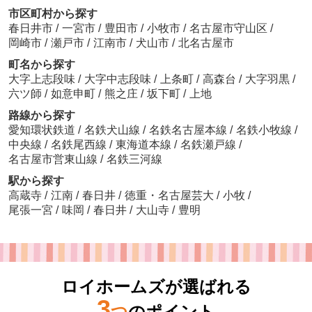
市区町村から探す
春日井市
/
一宮市
/
豊田市
/
小牧市
/
名古屋市守山区
/
岡崎市
/
瀬戸市
/
江南市
/
犬山市
/
北名古屋市
町名から探す
大字上志段味
/
大字中志段味
/
上条町
/
高森台
/
大字羽黒
/
六ツ師
/
如意申町
/
熊之庄
/
坂下町
/
上地
路線から探す
愛知環状鉄道
/
名鉄犬山線
/
名鉄名古屋本線
/
名鉄小牧線
/
中央線
/
名鉄尾西線
/
東海道本線
/
名鉄瀬戸線
/
名古屋市営東山線
/
名鉄三河線
駅から探す
高蔵寺
/
江南
/
春日井
/
徳重・名古屋芸大
/
小牧
/
尾張一宮
/
味岡
/
春日井
/
大山寺
/
豊明
ロイホームズが選ばれる
3
つ
のポイント