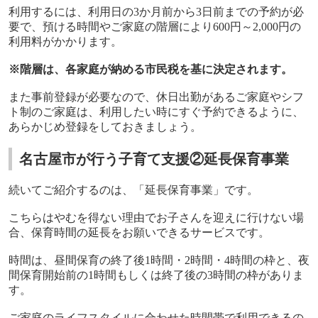
利用するには、利用日の
3
か月前から
3
日前までの予約が必
要で、預ける時間やご家庭の階層により
600
円～
2,000
円の
利用料がかかります。
※階層は、各家庭が納める市民税を基に決定されます。
また事前登録が必要なので、休日出勤があるご家庭やシフ
ト制のご家庭は、利用したい時にすぐ予約できるように、
あらかじめ登録をしておきましょう。
名古屋市が行う子育て支援②延長保育事業
続いてご紹介するのは、「延長保育事業」です。
こちらはやむを得ない理由でお子さんを迎えに行けない場
合、保育時間の延長をお願いできるサービスです。
時間は、昼間保育の終了後
1
時間・
2
時間・
4
時間の枠と、夜
間保育開始前の
1
時間もしくは終了後の
3
時間の枠がありま
す。
ご家庭のライフスタイルに合わせた時間帯で利用できるの