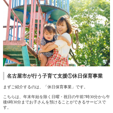
名古屋市が行う子育て支援①休日保育事業
まずご紹介するのは、「休日保育事業」です。
こちらは、年末年始を除く日曜・祝日の午前
7
時
30
分から午
後
6
時
30
分までお子さんを預けることができるサービスで
す。