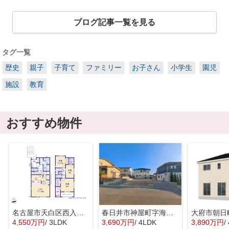
ブログ記事一覧を見る
タグ一覧
歴史
親子
子育て
ファミリー
お子さん
小学生
園児
施設
教育
おすすめ物件
名古屋市天白区西入町259『仲介料無料』新築戸建て
春日井市神屋町字海道654-101『仲介料無料』新築戸建て
4,550万円
/ 3LDK
3,690万円
/ 4LDK
3,890万円
/