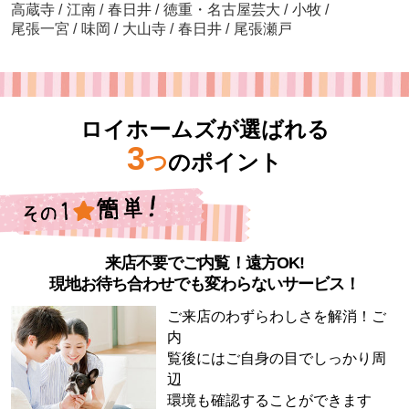
高蔵寺
/
江南
/
春日井
/
徳重・名古屋芸大
/
小牧
/
尾張一宮
/
味岡
/
大山寺
/
春日井
/
尾張瀬戸
ロイホームズが選ばれる
3
つ
のポイント
来店不要でご内覧！遠方OK!
現地お待ち合わせでも変わらないサービス！
ご来店のわずらわしさを解消！ご
内
覧後にはご自身の目でしっかり周
辺
環境も確認することができます