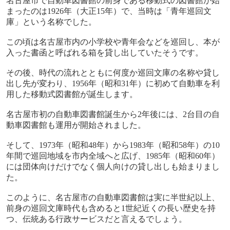
名古屋市で自動車図書館の前身である移動式の図書館が始
まったのは
1926
年（大正
15
年）で、当時は「青年巡回文
庫」という名称でした。
この頃は名古屋市内の小学校や青年会などを巡回し、本が
入った書函と呼ばれる箱を貸し出していたそうです。
その後、時代の流れとともに何度か巡回文庫の名称や貸し
出し先が変わり、
1956
年（昭和
31
年）に初めて自動車を利
用した移動式図書館が誕生します。
名古屋市初の自動車図書館誕生から
2
年後には、
2
台目の自
動車図書館も運用が開始されました。
そして、
1973
年（昭和
48
年）から
1983
年（昭和
58
年）の
10
年間で巡回地域を市内全域へと広げ、
1985
年（昭和
60
年）
には団体向けだけでなく個人向けの貸し出しも始まりまし
た。
このように、名古屋市の自動車図書館は実に半世紀以上、
前身の巡回文庫時代も含めると
1
世紀近くの長い歴史を持
つ、伝統ある行政サービスだと言えるでしょう。