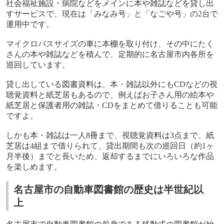
社会福祉施設・病院などをメインに本や雑誌などを貸し出
すサービスで、現在は「みなみ号」と「なごや号」の
2
台で
運用中です。
マイクロバスサイズの車に本棚を取り付け、その中にたく
さんの本や雑誌などを積んで、定期的に名古屋市内各所を
巡回しています。
貸し出している図書資料は、本・雑誌以外にも
CD
などの視
聴覚資料と紙芝居もあるので、例えばお子さん用の絵本や
紙芝居と保護者用の雑誌・
CD
をまとめて借りることも可能
ですよ。
しかも本・雑誌は一人
8
冊まで、視聴覚資料は
3
点まで、紙
芝居は
4
組まで借りられて、貸出期間も次の巡回日（約
1
ヶ
月半後）までと長いため、返却するまでにいろいろな作品
を楽しめます。
名古屋市の自動車図書館の歴史は半世紀以
上