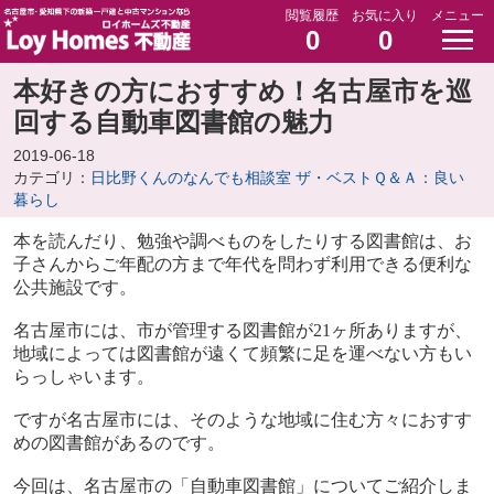
閲覧履歴
お気に入り
メニュー
0
0
本好きの方におすすめ！名古屋市を巡
回する自動車図書館の魅力
2019-06-18
カテゴリ：
日比野くんのなんでも相談室 ザ・ベストＱ＆Ａ：良い
暮らし
本を読んだり、勉強や調べものをしたりする図書館は、お
子さんからご年配の方まで年代を問わず利用できる便利な
公共施設です。
名古屋市には、市が管理する図書館が
21
ヶ所ありますが、
地域によっては図書館が遠くて頻繁に足を運べない方もい
らっしゃいます。
ですが名古屋市には、そのような地域に住む方々におすす
めの図書館があるのです。
今回は、名古屋市の「自動車図書館」についてご紹介しま