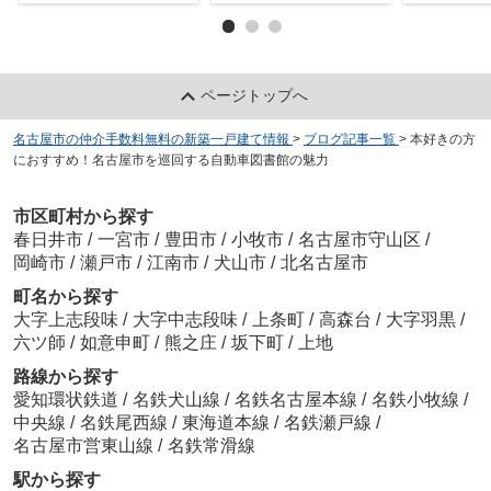
ページトップへ
名古屋市の仲介手数料無料の新築一戸建て情報
>
ブログ記事一覧
>
本好きの方
におすすめ！名古屋市を巡回する自動車図書館の魅力
市区町村から探す
春日井市
/
一宮市
/
豊田市
/
小牧市
/
名古屋市守山区
/
岡崎市
/
瀬戸市
/
江南市
/
犬山市
/
北名古屋市
町名から探す
大字上志段味
/
大字中志段味
/
上条町
/
高森台
/
大字羽黒
/
六ツ師
/
如意申町
/
熊之庄
/
坂下町
/
上地
路線から探す
愛知環状鉄道
/
名鉄犬山線
/
名鉄名古屋本線
/
名鉄小牧線
/
中央線
/
名鉄尾西線
/
東海道本線
/
名鉄瀬戸線
/
名古屋市営東山線
/
名鉄常滑線
駅から探す