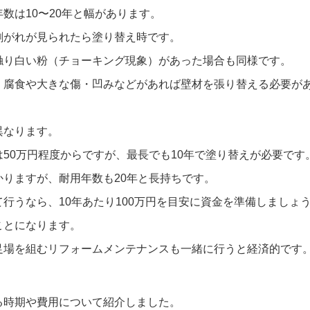
年数は
10
〜
20
年と幅があります。
剥がれが見られたら塗り替え時です。
触り白い粉（チョーキング現象）があった場合も同様です。
、腐食や大きな傷・凹みなどがあれば壁材を張り替える必要が
異なります。
は
50
万円程度からですが、最長でも
10
年で塗り替えが必要です
かりますが、耐用年数も
20
年と長持ちです。
て行うなら、
10
年あたり
100
万円を目安に資金を準備しましょ
ことになります。
足場を組むリフォームメンテナンスも一緒に行うと経済的です
る時期や費用について紹介しました。