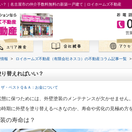
い？｜名古屋市の仲介手数料無料の新築一戸建て｜ロイホームズ不動産
営業
て情報
>
ロイホームズ不動産（有限会社ネスコ）の不動産コラム記事一覧
>
塗り替えればいい？
 ザ・ベストＱ＆Ａ：お金について
状態に保つためには、外壁塗装のメンテナンスが欠かせません
の時期に外壁を塗り替えるべきなのか、寿命や劣化の見極め方
装の寿命は？