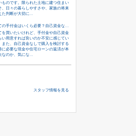
いものです。限られた土地に建つ住まい
そ、日々の暮らしやすさや、家族の将来
た判断が大切に...
新築戸建ての手付金はいくら必要？自己資金なしでも購入を目指す資金計画の考え方
てを買いたいけれど、手付金や自己資金
らい用意すれば良いのか不安に感じてい
。また、自己資金なしで購入を検討する
時に必要な現金や住宅ローンの返済が本
なのか、気にな...
スタッフ情報を見る