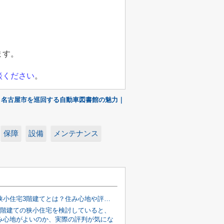
ます。
談ください
。
！名古屋市を巡回する自動車図書館の魅力｜
保障
設備
メンテナンス
都心部の狭小住宅3階建てとは？住み心地や評判を購入前に確認
3階建ての狭小住宅を検討していると、
み心地がよいのか、実際の評判が気にな