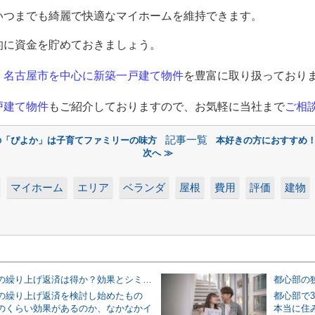
いつまでも綺麗で快適なマイホームを維持できます。
的に資金を貯めておきましょう。
、
名古屋市を中心に新築一戸建て物件
を豊富に取り扱っており
戸建て物件
もご紹介しておりますので、お気軽に当社まで
ご相
記事一覧
の「ぴよか」は子育てファミリーの味方
本好きの方におすすめ
次へ ≫
マイホーム
エリア
ベランダ
屋根
費用
評価
建物
住宅ローンの繰り上げ返済は得か？効果とシミュレーションで無理のない判断をする方法
の繰り上げ返済を検討し始めたもの
都心部で
のくらい効果があるのか、なかなかイ
本当に住