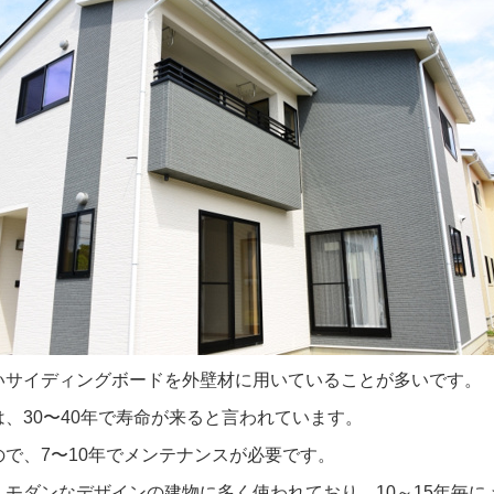
いサイディングボードを外壁材に用いていることが多いです。
は、
30
〜
40
年で寿命が来ると言われています。
ので、
7
〜
10
年でメンテナンスが必要です。
、モダンなデザインの建物に多く使われており、
10
～
15
年毎に