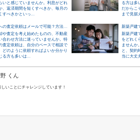
らいと感じていませんか。利息がどれ
る方は多
か、返済期間を短くすべきか、毎月の
だからこ
すべきかといっ...
まで見据え
不動産会社への査定依頼はメールで可能？方法と書き方の基本を解説
却や査定を考え始めたものの、不動産
新築戸建
い合わせ方法に迷っていませんか。特
をどれく
の査定依頼は、自分のペースで相談で
ませんか
、どのように依頼すればよいか分かり
と、契約
る方も多いは...
当に大丈夫
野 くん
新しいことにチャレンジしています！