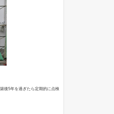
築後
5
年を過ぎたら定期的に点検