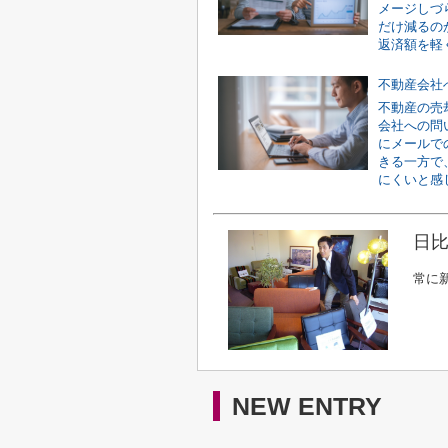
メージしづ
だけ減るの
返済額を軽く
不動産の売
会社への問
にメールで
きる一方で
にくいと感じ
日比
常に
NEW ENTRY