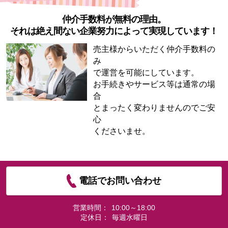
仲介手数料が無料の理由。
それは絶え間ない企業努力によって実現しています！
売主様からいただく仲介手数料の
み
で運営を可能にしています。
お手続きやサービス等は通常の場
合
とまったく変わりませんのでご安
心
くださいませ。
電話でお問い合わせ
営業時間：
10:00～18:00
定休日：
毎週水曜日