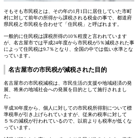
そもそも市民税とは、その年の
1
月
1
日に居住していた市町
村に対して前年の所得から課税される税金の事で、都道府
県民税と市民税を合わせて「住民税」と呼ばれます。
一般的に住民税は課税所得の
10
％程度と言われています
が、名古屋市では平成
24
年度から市民税が
5
％減税された事
によって住民税は
9.7
％となり、全国の中では低い水準とな
っています。
名古屋市の市民税が減税された目的
名古屋市の市民税減税は、市民生活の支援や地域経済の発
展、将来の地域社会への発展を目的として施行されまし
た。
平成
30
年度から、個人に対しての市民税所得割について標
準税率が引き上げられていますが、従来の税率に対して
５％の減税が行われているので、以前よりも税率が低くな
っています。