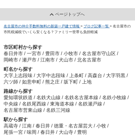
ページトップへ
名古屋市の仲介手数料無料の新築一戸建て情報
>
ブログ記事一覧
>
名古屋市の
市民税減税でいくら安くなる？ファミリー世帯も負担軽減
市区町村から探す
春日井市
/
一宮市
/
豊田市
/
小牧市
/
名古屋市守山区
/
岡崎市
/
瀬戸市
/
江南市
/
犬山市
/
北名古屋市
町名から探す
大字上志段味
/
大字中志段味
/
上条町
/
高森台
/
大字羽黒
/
六ツ師
/
如意申町
/
熊之庄
/
坂下町
/
上地
路線から探す
愛知環状鉄道
/
名鉄犬山線
/
名鉄名古屋本線
/
名鉄小牧線
/
中央線
/
名鉄尾西線
/
東海道本線
/
名鉄瀬戸線
/
名古屋市営東山線
/
名鉄三河線
駅から探す
高蔵寺
/
江南
/
春日井
/
徳重・名古屋芸大
/
小牧
/
尾張一宮
/
味岡
/
春日井
/
大山寺
/
豊明