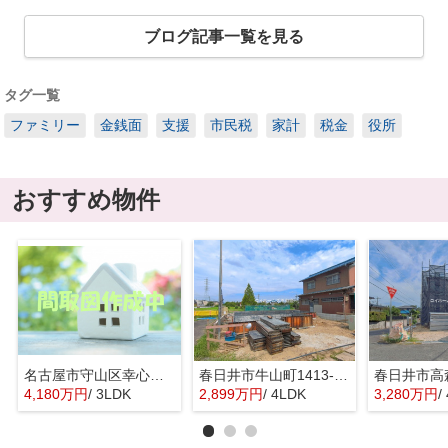
ブログ記事一覧を見る
タグ一覧
ファミリー
金銭面
支援
市民税
家計
税金
役所
おすすめ物件
名古屋市守山区幸心２丁目435『仲介料無料』新築戸建て
春日井市牛山町1413-8『仲介料無料』新築戸建て
4,180万円
/ 3LDK
2,899万円
/ 4LDK
3,280万円
/