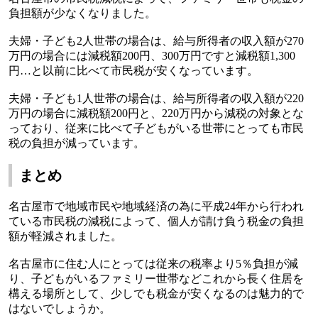
負担額が少なくなりました。
夫婦・子ども
2
人世帯の場合は、給与所得者の収入額が
270
万円の場合には減税額
200
円、
300
万円ですと減税額
1,300
円…と以前に比べて市民税が安くなっています。
夫婦・子ども
1
人世帯の場合は、給与所得者の収入額が
220
万円の場合に減税額
200
円と、
220
万円から減税の対象とな
っており、従来に比べて子どもがいる世帯にとっても市民
税の負担が減っています。
まとめ
名古屋市で地域市民や地域経済の為に平成
24
年から行われ
ている市民税の減税によって、個人が請け負う税金の負担
額が軽減されました。
名古屋市に住む人にとっては従来の税率より
5
％負担が減
り、子どもがいるファミリー世帯などこれから長く住居を
構える場所として、少しでも税金が安くなるのは魅力的で
はないでしょうか。