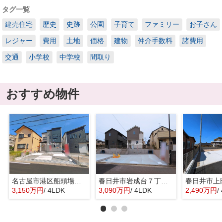
タグ一覧
建売住宅
歴史
史跡
公園
子育て
ファミリー
お子さん
レジャー
費用
土地
価格
建物
仲介手数料
諸費用
交通
小学校
中学校
間取り
おすすめ物件
名古屋市港区船頭場２丁目802『仲介料無料』新築戸建て
春日井市岩成台７丁目12-15『仲介料無料』新築戸建て
3,150万円
/ 4LDK
3,090万円
/ 4LDK
2,490万円
/