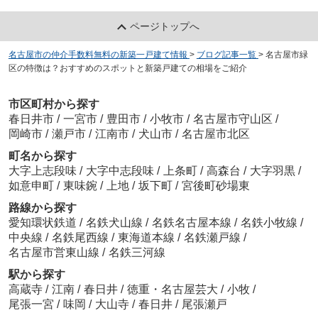
ページトップへ
名古屋市の仲介手数料無料の新築一戸建て情報
>
ブログ記事一覧
>
名古屋市緑
区の特徴は？おすすめのスポットと新築戸建ての相場をご紹介
市区町村から探す
春日井市
/
一宮市
/
豊田市
/
小牧市
/
名古屋市守山区
/
岡崎市
/
瀬戸市
/
江南市
/
犬山市
/
名古屋市北区
町名から探す
大字上志段味
/
大字中志段味
/
上条町
/
高森台
/
大字羽黒
/
如意申町
/
東味鋺
/
上地
/
坂下町
/
宮後町砂場東
路線から探す
愛知環状鉄道
/
名鉄犬山線
/
名鉄名古屋本線
/
名鉄小牧線
/
中央線
/
名鉄尾西線
/
東海道本線
/
名鉄瀬戸線
/
名古屋市営東山線
/
名鉄三河線
駅から探す
高蔵寺
/
江南
/
春日井
/
徳重・名古屋芸大
/
小牧
/
尾張一宮
/
味岡
/
大山寺
/
春日井
/
尾張瀬戸