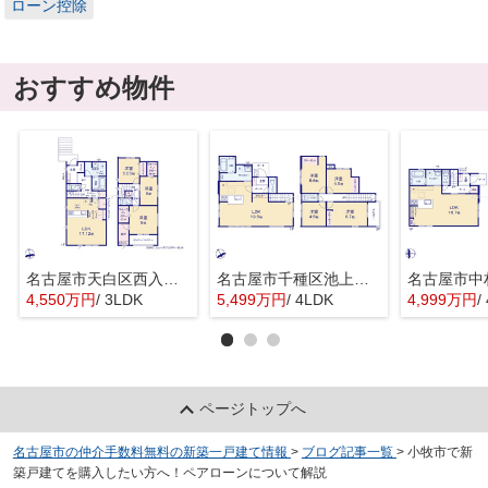
ローン控除
おすすめ物件
名古屋市天白区西入町259『仲介料無料』新築戸建て
名古屋市千種区池上町１丁目1-47『仲介料無料』新築戸建て
4,550万円
/ 3LDK
5,499万円
/ 4LDK
4,999万円
/
ページトップへ
名古屋市の仲介手数料無料の新築一戸建て情報
>
ブログ記事一覧
>
小牧市で新
築戸建てを購入したい方へ！ペアローンについて解説