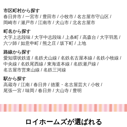
市区町村から探す
春日井市
/
一宮市
/
豊田市
/
小牧市
/
名古屋市守山区
/
岡崎市
/
瀬戸市
/
江南市
/
犬山市
/
北名古屋市
町名から探す
大字上志段味
/
大字中志段味
/
上条町
/
高森台
/
大字羽黒
/
六ツ師
/
如意申町
/
熊之庄
/
坂下町
/
上地
路線から探す
愛知環状鉄道
/
名鉄犬山線
/
名鉄名古屋本線
/
名鉄小牧線
/
中央線
/
名鉄尾西線
/
東海道本線
/
名鉄瀬戸線
/
名古屋市営東山線
/
名鉄三河線
駅から探す
高蔵寺
/
江南
/
春日井
/
徳重・名古屋芸大
/
小牧
/
尾張一宮
/
味岡
/
春日井
/
大山寺
/
豊明
ロイホームズが選ばれる