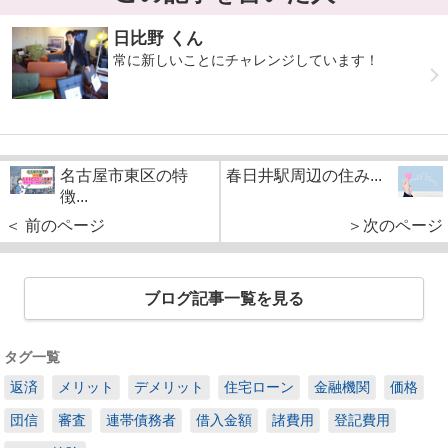
日比野 くん
常に新しいことにチャレンジしています！
名古屋市東区の特
春日井駅周辺の住み...
徴...
＜ 前のページ
＞次のページ
ブログ記事一覧を見る
タグ一覧
返済
メリット
デメリット
住宅ローン
金融機関
価格
団信
審査
連帯債務者
借入金額
諸費用
登記費用