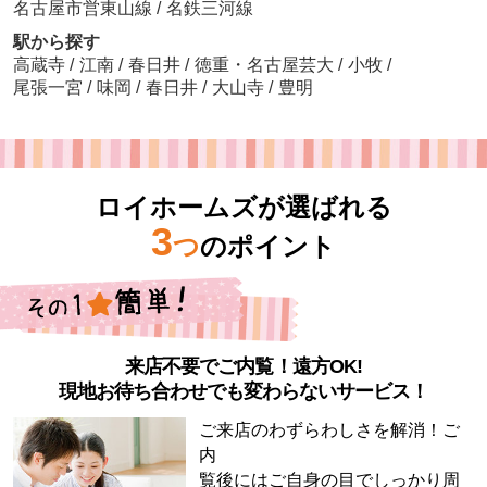
名古屋市営東山線
/
名鉄三河線
駅から探す
高蔵寺
/
江南
/
春日井
/
徳重・名古屋芸大
/
小牧
/
尾張一宮
/
味岡
/
春日井
/
大山寺
/
豊明
ロイホームズが選ばれる
3
つ
のポイント
来店不要でご内覧！遠方OK!
現地お待ち合わせでも変わらないサービス！
ご来店のわずらわしさを解消！ご
内
覧後にはご自身の目でしっかり周