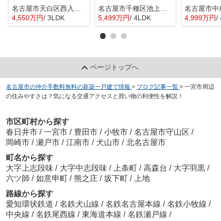
名古屋市天白区西入町259『仲介料無料』新築戸建て
名古屋市千種区池上町１丁目1-47『仲介料無料』新築戸建て
4,550万円
/ 3LDK
5,499万円
/ 4LDK
4,999万円
/
ページトップへ
名古屋市の仲介手数料無料の新築一戸建て情報
>
ブログ記事一覧
>
一宮市周辺
の住みやすさは？気になる交通アクセスと買い物の利便性を解説！
市区町村から探す
春日井市
/
一宮市
/
豊田市
/
小牧市
/
名古屋市守山区
/
岡崎市
/
瀬戸市
/
江南市
/
犬山市
/
北名古屋市
町名から探す
大字上志段味
/
大字中志段味
/
上条町
/
高森台
/
大字羽黒
/
六ツ師
/
如意申町
/
熊之庄
/
坂下町
/
上地
路線から探す
愛知環状鉄道
/
名鉄犬山線
/
名鉄名古屋本線
/
名鉄小牧線
/
中央線
/
名鉄尾西線
/
東海道本線
/
名鉄瀬戸線
/