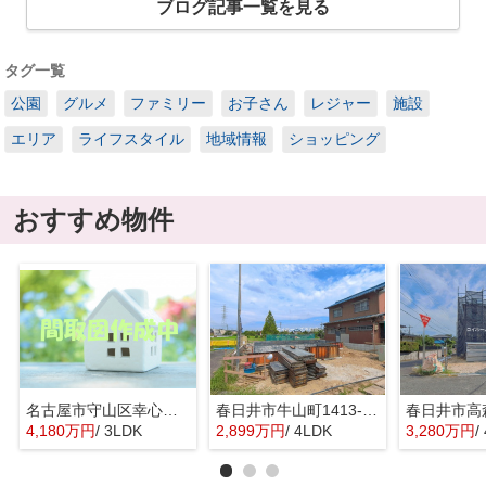
ブログ記事一覧を見る
タグ一覧
公園
グルメ
ファミリー
お子さん
レジャー
施設
エリア
ライフスタイル
地域情報
ショッピング
おすすめ物件
名古屋市守山区幸心２丁目435『仲介料無料』新築戸建て
春日井市牛山町1413-8『仲介料無料』新築戸建て
4,180万円
/ 3LDK
2,899万円
/ 4LDK
3,280万円
/