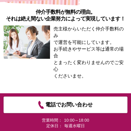
仲介手数料が無料の理由。
それは絶え間ない企業努力によって実現しています！
売主様からいただく仲介手数料の
み
で運営を可能にしています。
お手続きやサービス等は通常の場
合
とまったく変わりませんのでご安
心
くださいませ。
電話でお問い合わせ
営業時間：
10:00～18:00
定休日：
毎週水曜日