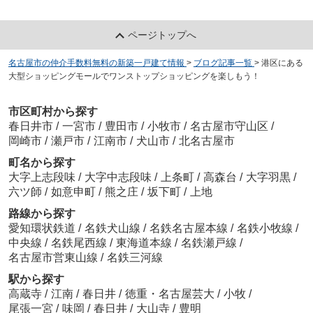
ページトップへ
名古屋市の仲介手数料無料の新築一戸建て情報
>
ブログ記事一覧
>
港区にある
大型ショッピングモールでワンストップショッピングを楽しもう！
市区町村から探す
春日井市
/
一宮市
/
豊田市
/
小牧市
/
名古屋市守山区
/
岡崎市
/
瀬戸市
/
江南市
/
犬山市
/
北名古屋市
町名から探す
大字上志段味
/
大字中志段味
/
上条町
/
高森台
/
大字羽黒
/
六ツ師
/
如意申町
/
熊之庄
/
坂下町
/
上地
路線から探す
愛知環状鉄道
/
名鉄犬山線
/
名鉄名古屋本線
/
名鉄小牧線
/
中央線
/
名鉄尾西線
/
東海道本線
/
名鉄瀬戸線
/
名古屋市営東山線
/
名鉄三河線
駅から探す
高蔵寺
/
江南
/
春日井
/
徳重・名古屋芸大
/
小牧
/
尾張一宮
/
味岡
/
春日井
/
大山寺
/
豊明