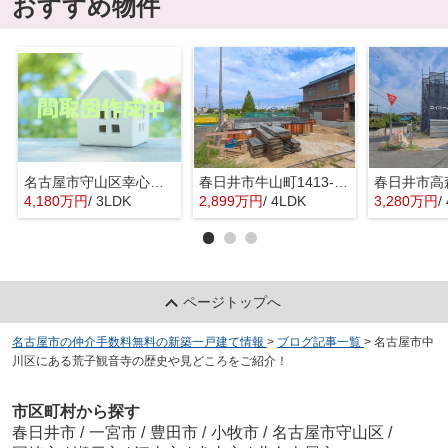
おすすめ物件
名古屋市守山区幸心２丁目435『仲介料無料』新築戸建て
春日井市牛山町1413-8『仲介料無料』新築戸建て
4,180万円
/ 3LDK
2,899万円
/ 4LDK
3,280万円
/
ページトップへ
名古屋市の仲介手数料無料の新築一戸建て情報
>
ブログ記事一覧
>
名古屋市中
川区にある荒子観音寺の歴史や見どころをご紹介！
市区町村から探す
春日井市
/
一宮市
/
豊田市
/
小牧市
/
名古屋市守山区
/