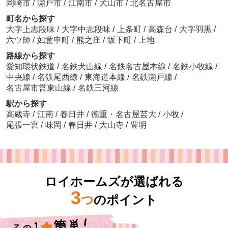
岡崎市
/
瀬戸市
/
江南市
/
犬山市
/
北名古屋市
町名から探す
大字上志段味
/
大字中志段味
/
上条町
/
高森台
/
大字羽黒
/
六ツ師
/
如意申町
/
熊之庄
/
坂下町
/
上地
路線から探す
愛知環状鉄道
/
名鉄犬山線
/
名鉄名古屋本線
/
名鉄小牧線
/
中央線
/
名鉄尾西線
/
東海道本線
/
名鉄瀬戸線
/
名古屋市営東山線
/
名鉄三河線
駅から探す
高蔵寺
/
江南
/
春日井
/
徳重・名古屋芸大
/
小牧
/
尾張一宮
/
味岡
/
春日井
/
大山寺
/
豊明
ロイホームズが選ばれる
3
つ
のポイント