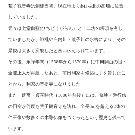
荒子観音寺は創建当初、現在地より約1㎞北の高畑に位置
していました。
元々は七堂伽藍(ひちどうがらん）と十二坊の塔頭を有し
ていましたが、戦乱や庄内川・荒子川の水害により、その
景観は大きく変貌したと言い伝えられています。
その後、永禄年間（1558年から1570年）に中興開山の祖・
全運上人が再建したあと、前田利家も修築に手を貸したこ
とから、利家の菩提寺になりました。
また、延宝・貞享時代（1680年前後）には、修験・遊行僧
の円空が何度も荒子観音寺を訪れ、全長3mを超える2体の
仁王像や数多くの木彫仏像をつくったという歴史も残って
います。