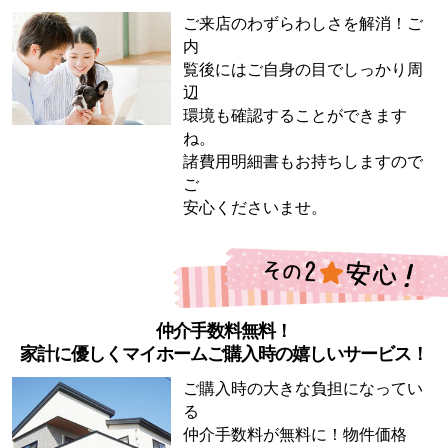
ご来店のわずらわしさを解消！ご
内
覧後にはご自身の目でしっかり周
辺
環境も確認することができます
ね。
諸費用明細書もお持ちしますので
ご
安心くださいませ。
仲介手数料無料！
家計に優しくマイホームご購入時の嬉しいサービス！
ご購入時の大きな負担になってい
る
仲介手数料が無料に！物件価格