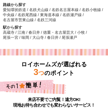
路線から探す
愛知環状鉄道
/
名鉄犬山線
/
名鉄名古屋本線
/
名鉄小牧線
/
中央線
/
名鉄尾西線
/
東海道本線
/
名鉄瀬戸線
/
名古屋市営東山線
/
名鉄三河線
駅から探す
高蔵寺
/
江南
/
春日井
/
徳重・名古屋芸大
/
小牧
/
尾張一宮
/
味岡
/
大山寺
/
春日井
/
尾張瀬戸
ロイホームズが選ばれる
3
つ
のポイント
来店不要でご内覧！遠方OK!
現地お待ち合わせでも変わらないサービス！