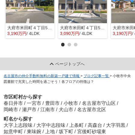
大府市米田町４丁目55『仲介料無料』新築戸建て
大府市米田町４丁目55『仲介料無料』新築戸建て
3,190万円
/ 4LDK
3,090万円
/ 4LDK
3,190万円
/
ページトップへ
名古屋市の仲介手数料無料の新築一戸建て情報
>
ブログ記事一覧
>
小牧市中央
図書館で充実した時間を過ごそう！各フロアの特徴は？
市区町村から探す
春日井市
/
一宮市
/
豊田市
/
小牧市
/
名古屋市守山区
/
岡崎市
/
瀬戸市
/
江南市
/
犬山市
/
名古屋市北区
町名から探す
大字上志段味
/
大字中志段味
/
上条町
/
高森台
/
大字羽黒
/
如意申町
/
東味鋺
/
上地
/
坂下町
/
宮後町砂場東