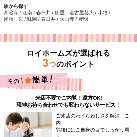
駅から探す
高蔵寺
/
江南
/
春日井
/
徳重・名古屋芸大
/
小牧
/
尾張一宮
/
味岡
/
春日井
/
大山寺
/
豊明
ロイホームズが選ばれる
3
つ
のポイント
来店不要でご内覧！遠方OK!
現地お待ち合わせでも変わらないサービス！
ご来店のわずらわしさを解消！ご
内
覧後にはご自身の目でしっかり周
辺