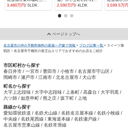
3,480万円
/ 5LDK
2,590万円
/ 4LDK
3,599.5万
ページトップへ
名古屋市の仲介手数料無料の新築一戸建て情報
>
ブログ記事一覧
>
スイーツ激
戦区！名古屋市千種区の覚王山エリアでおすすめのお店をご紹介
市区町村から探す
春日井市
/
一宮市
/
豊田市
/
小牧市
/
名古屋市守山区
/
岡崎市
/
瀬戸市
/
江南市
/
北名古屋市
/
犬山市
町名から探す
大字上志段味
/
大字中志段味
/
上条町
/
高森台
/
大字羽黒
/
六ツ師
/
如意申町
/
熊之庄
/
坂下町
/
上地
路線から探す
愛知環状鉄道
/
名鉄犬山線
/
名鉄名古屋本線
/
名鉄小牧線
/
中央線
/
名鉄尾西線
/
東海道本線
/
名鉄瀬戸線
/
名古屋市営東山線
/
名鉄常滑線