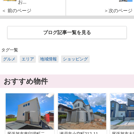
お...
＜ 前のページ
＞次のページ
ブログ記事一覧を見る
タグ一覧
グルメ
エリア
地域情報
ショッピング
おすすめ物件
尾張旭市東印場町二反田2892-3『仲介料無料』新築戸建て
瀬戸市小空町212-11『仲介料無料』新築戸建て