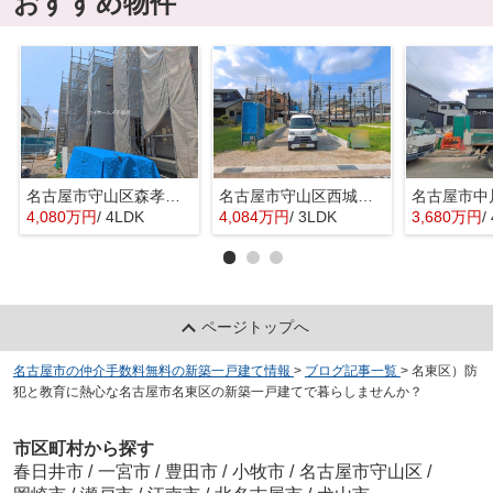
おすすめ物件
名古屋市守山区森孝２丁目136『仲介料無料』新築戸建て
名古屋市守山区西城１丁目3-21『仲介料無料』新築戸建て
4,080万円
/ 4LDK
4,084万円
/ 3LDK
3,680万円
/
ページトップへ
名古屋市の仲介手数料無料の新築一戸建て情報
>
ブログ記事一覧
>
名東区）防
犯と教育に熱心な名古屋市名東区の新築一戸建てで暮らしませんか？
市区町村から探す
春日井市
/
一宮市
/
豊田市
/
小牧市
/
名古屋市守山区
/