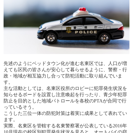
先述のようにベッドタウン化が進む名東区では、人口が増
えても区民の皆さんが安心して暮らせるように、警察・行
政・地域が相互協力し合って防犯活動に取り組んでいま
す。
主な活動としては、名東区役所のロビーに犯罪発生状況を
知らせるボードを設置し注意喚起を行ったり、青少年犯罪
防止を目的とした地域パトロールを各校の
PTA
が合同で行
っているそう。
こうした三位一体の防犯対策は着実に成果として表れてい
ます。
実際、名東区を管轄する名東警察署が公表している
2016
年
10
月現在の校区別犯罪発生状況を見ると、オートバイの窃