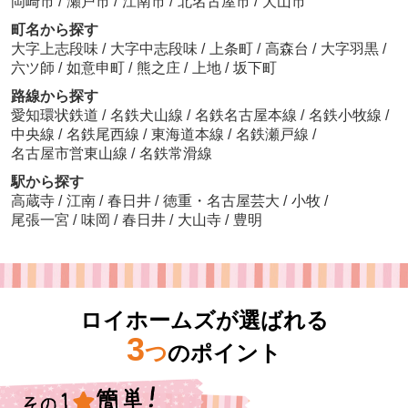
岡崎市
/
瀬戸市
/
江南市
/
北名古屋市
/
犬山市
町名から探す
大字上志段味
/
大字中志段味
/
上条町
/
高森台
/
大字羽黒
/
六ツ師
/
如意申町
/
熊之庄
/
上地
/
坂下町
路線から探す
愛知環状鉄道
/
名鉄犬山線
/
名鉄名古屋本線
/
名鉄小牧線
/
中央線
/
名鉄尾西線
/
東海道本線
/
名鉄瀬戸線
/
名古屋市営東山線
/
名鉄常滑線
駅から探す
高蔵寺
/
江南
/
春日井
/
徳重・名古屋芸大
/
小牧
/
尾張一宮
/
味岡
/
春日井
/
大山寺
/
豊明
ロイホームズが選ばれる
3
つ
のポイント