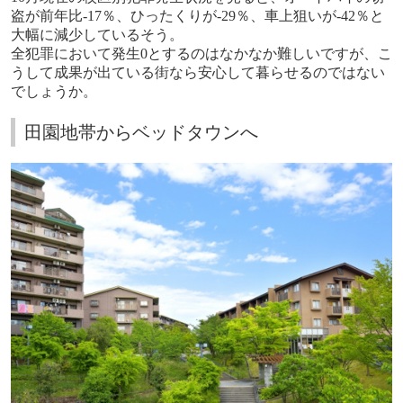
盗が前年比
-17
％、ひったくりが
-29
％、車上狙いが
-42
％と
大幅に減少しているそう。
全犯罪において発生
0
とするのはなかなか難しいですが、こ
うして成果が出ている街なら安心して暮らせるのではない
でしょうか。
田園地帯からベッドタウンへ