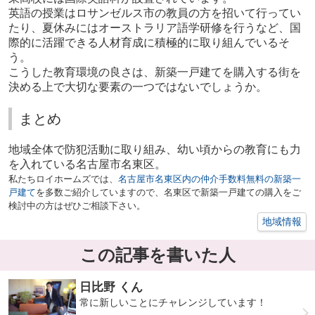
英語の授業はロサンゼルス市の教員の方を招いて行ってい
たり、夏休みにはオーストラリア語学研修を行うなど、国
際的に活躍できる人材育成に積極的に取り組んでいるそ
う。
こうした教育環境の良さは、新築一戸建てを購入する街を
決める上で大切な要素の一つではないでしょうか。
まとめ
地域全体で防犯活動に取り組み、幼い頃からの教育にも力
を入れている名古屋市名東区。
私たちロイホームズでは、
名古屋市名東区内の仲介手数料無料の新築一
戸建て
を多数ご紹介していますので、名東区で新築一戸建ての購入をご
検討中の方はぜひご相談下さい。
地域情報
この記事を書いた人
日比野 くん
常に新しいことにチャレンジしています！