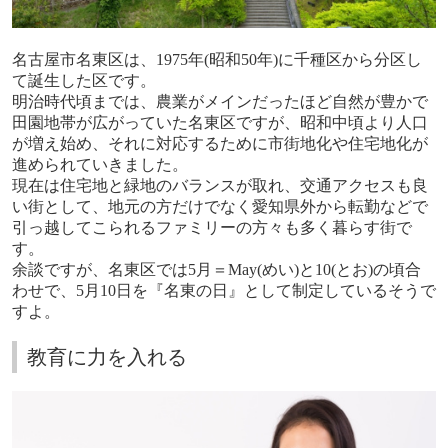
名古屋市名東区は、
1975
年
(
昭和
50
年
)
に千種区から分区し
て誕生した区です。
明治時代頃までは、農業がメインだったほど自然が豊かで
田園地帯が広がっていた名東区ですが、昭和中頃より人口
が増え始め、それに対応するために市街地化や住宅地化が
進められていきました。
現在は住宅地と緑地のバランスが取れ、交通アクセスも良
い街として、地元の方だけでなく愛知県外から転勤などで
引っ越してこられるファミリーの方々も多く暮らす街で
す。
余談ですが、名東区では
5
月＝
May(
めい
)
と
10(
とお
)
の頃合
わせで、
5
月
10
日を『名東の日』として制定しているそうで
すよ。
教育に力を入れる