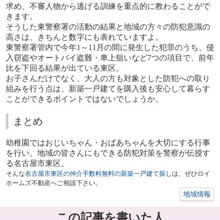
求め、不審人物から逃げる訓練を重点的に教わることがで
きます。
そうした東警察署の活動の結果と地域の方々の防犯意識の
高さは、きちんと数字にも表れていますよ。
東警察署管内で今年
1
～
11
月の間に発生した犯罪のうち、侵
入窃盗やオートバイ盗難・車上狙いなど
7
つの項目で、前年
比を下回る結果が出ている東区。
お子さんだけでなく、大人の方も対象とした防犯への取り
組みを行う点は、新築一戸建てを購入後も安心して暮らす
ことができるポイントではないでしょうか。
まとめ
幼稚園ではおじいちゃん・おばあちゃんを大切にする行事
を行い、地域の皆さんにもできる防犯対策を警察が伝授す
る名古屋市東区。
そんな
名古屋市東区の仲介手数料無料の新築一戸建て探し
は、ぜひロイ
ホームズ不動産へご相談下さい。
地域情報
この記事を書いた人