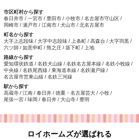
市区町村から探す
春日井市
/
一宮市
/
豊田市
/
小牧市
/
名古屋市守山区
/
岡崎市
/
瀬戸市
/
江南市
/
犬山市
/
北名古屋市
町名から探す
大字上志段味
/
大字中志段味
/
上条町
/
高森台
/
大字羽黒
/
六ツ師
/
如意申町
/
熊之庄
/
坂下町
/
上地
路線から探す
愛知環状鉄道
/
名鉄犬山線
/
名鉄名古屋本線
/
名鉄小牧線
/
中央線
/
名鉄尾西線
/
東海道本線
/
名鉄瀬戸線
/
名古屋市営東山線
/
名鉄三河線
駅から探す
高蔵寺
/
江南
/
春日井
/
徳重・名古屋芸大
/
小牧
/
尾張一宮
/
味岡
/
春日井
/
大山寺
/
豊明
ロイホームズが選ばれる