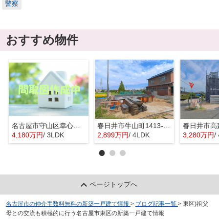
警察
おすすめ物件
名古屋市守山区幸心２丁目435『仲介料無料』新築戸建て
春日井市牛山町1413-8『仲介料無料』新築戸建て
4,180万円
/ 3LDK
2,899万円
/ 4LDK
3,280万円
/
ページトップへ
名古屋市の仲介手数料無料の新築一戸建て情報
>
ブログ記事一覧
>
東区)祖父
母との交流も積極的に行う名古屋市東区の新築一戸建て情報