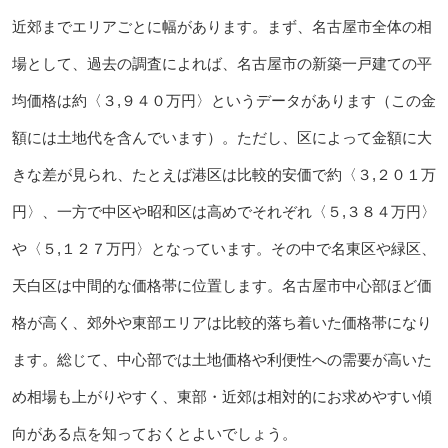
近郊までエリアごとに幅があります。まず、名古屋市全体の相
場として、過去の調査によれば、名古屋市の新築一戸建ての平
均価格は約〈３,９４０万円〉というデータがあります（この金
額には土地代を含んでいます）。ただし、区によって金額に大
きな差が見られ、たとえば港区は比較的安価で約〈３,２０１万
円〉、一方で中区や昭和区は高めでそれぞれ〈５,３８４万円〉
や〈５,１２７万円〉となっています。その中で名東区や緑区、
天白区は中間的な価格帯に位置します。名古屋市中心部ほど価
格が高く、郊外や東部エリアは比較的落ち着いた価格帯になり
ます。総じて、中心部では土地価格や利便性への需要が高いた
め相場も上がりやすく、東部・近郊は相対的にお求めやすい傾
向がある点を知っておくとよいでしょう。