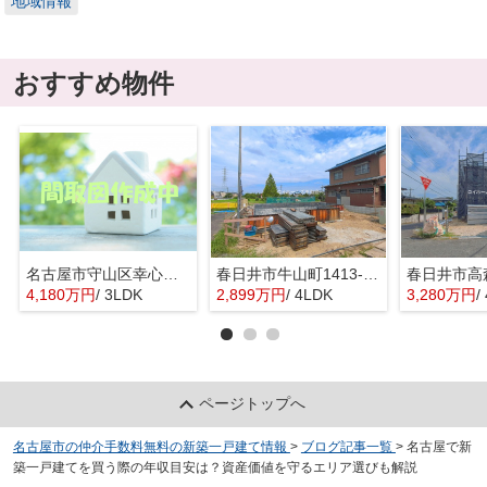
地域情報
おすすめ物件
名古屋市守山区幸心２丁目435『仲介料無料』新築戸建て
春日井市牛山町1413-8『仲介料無料』新築戸建て
4,180万円
/ 3LDK
2,899万円
/ 4LDK
3,280万円
/
ページトップへ
名古屋市の仲介手数料無料の新築一戸建て情報
>
ブログ記事一覧
>
名古屋で新
築一戸建てを買う際の年収目安は？資産価値を守るエリア選びも解説