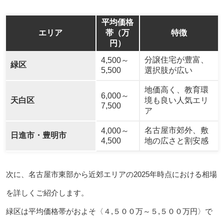
平均価格
エリア
帯（万
特徴
円）
分譲住宅が豊富、
4,500～
緑区
5,500
選択肢が広い
地価高く、教育環
6,000～
天白区
境も良い人気エリ
7,500
ア
名古屋市郊外、敷
4,000～
日進市・豊明市
4,500
地の広さと割安感
次に、名古屋市東部から近郊エリアの2025年時点における相場
を詳しくご紹介します。
緑区は平均価格帯がおよそ〈４,５００万～５,５００万円〉で