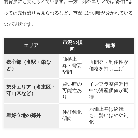
的背景にも支えられています。一方、郊外エリアでは物件によ
っては売れ残りも見られるなど、市況には明暗が分かれている
のが現状です。
市況の傾
エリア
備考
向
価格上
都心部（名駅・栄な
再開発・利便性が
昇・需要
ど）
価格を押し上げ
堅調
買い時の
インフラ整備進行
郊外エリア（名東区・
可能性あ
中で資産価値が期
守山区など）
り
待
地価上昇は継続
伸び鈍化
準好立地の郊外
も、勢いはやや鈍
傾向
化