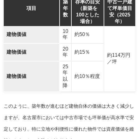
築
存率の目安
中古一戸建
項目
年
（新築を
て坪単価目
数
100とした
安（2025
場合）
年）
10
建物価値
約50％
年
20
建物価値
約15％
年
約114万円
／坪
25
年
建物価値
約10％程度
以
降
このように、築年数が進むほど建物自体の価値は大きく減少し
ますが、名古屋市においては中古市場でも坪単価が高水準で安
定しており、特に立地や利便性に優れた物件では資産価値を維