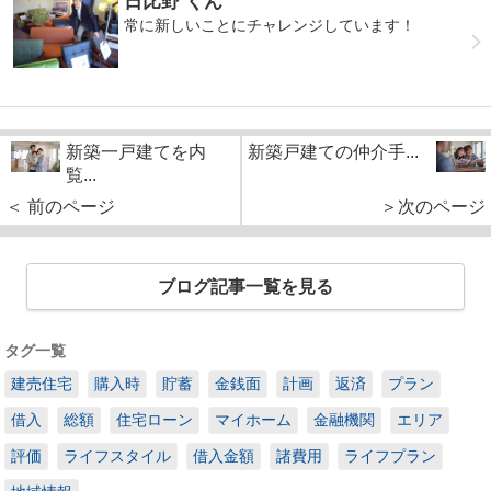
日比野 くん
常に新しいことにチャレンジしています！
新築一戸建てを内
新築戸建ての仲介手...
覧...
＜ 前のページ
＞次のページ
ブログ記事一覧を見る
タグ一覧
建売住宅
購入時
貯蓄
金銭面
計画
返済
プラン
借入
総額
住宅ローン
マイホーム
金融機関
エリア
評価
ライフスタイル
借入金額
諸費用
ライフプラン