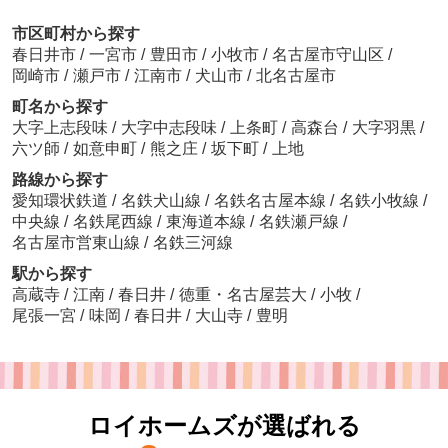
市区町村から探す
春日井市
/
一宮市
/
豊田市
/
小牧市
/
名古屋市守山区
/
岡崎市
/
瀬戸市
/
江南市
/
犬山市
/
北名古屋市
町名から探す
大字上志段味
/
大字中志段味
/
上条町
/
高森台
/
大字羽黒
/
六ツ師
/
如意申町
/
熊之庄
/
坂下町
/
上地
路線から探す
愛知環状鉄道
/
名鉄犬山線
/
名鉄名古屋本線
/
名鉄小牧線
/
中央線
/
名鉄尾西線
/
東海道本線
/
名鉄瀬戸線
/
名古屋市営東山線
/
名鉄三河線
駅から探す
高蔵寺
/
江南
/
春日井
/
徳重・名古屋芸大
/
小牧
/
尾張一宮
/
味岡
/
春日井
/
大山寺
/
豊明
ロイホームズが選ばれる