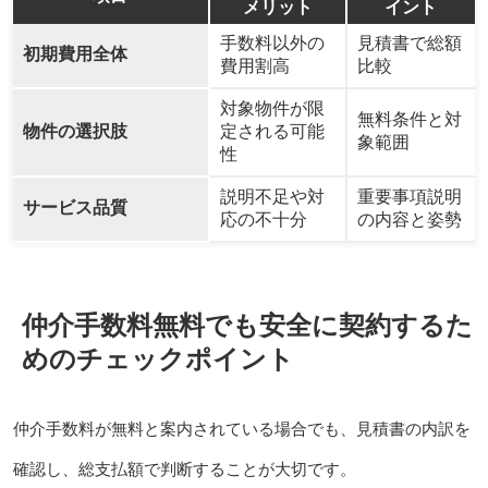
メリット
イント
手数料以外の
見積書で総額
初期費用全体
費用割高
比較
対象物件が限
無料条件と対
物件の選択肢
定される可能
象範囲
性
説明不足や対
重要事項説明
サービス品質
応の不十分
の内容と姿勢
仲介手数料無料でも安全に契約するた
めのチェックポイント
仲介手数料が無料と案内されている場合でも、見積書の内訳を
確認し、総支払額で判断することが大切です。