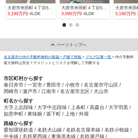
大府市米田町４丁目55『仲介料無料』新築戸建て
大府市米田町４丁目55『仲介料無料』新築戸建て
3,190万円
/ 4LDK
3,090万円
/ 4LDK
3,190万円
/
ページトップへ
名古屋市の仲介手数料無料の新築一戸建て情報
>
ブログ記事一覧
>
仲介手数料
最大無料は安全？デメリットとリスクを理解して判断する
市区町村から探す
春日井市
/
一宮市
/
豊田市
/
小牧市
/
名古屋市守山区
/
岡崎市
/
瀬戸市
/
江南市
/
名古屋市北区
/
犬山市
町名から探す
大字上志段味
/
大字中志段味
/
上条町
/
高森台
/
大字羽黒
/
如意申町
/
東味鋺
/
坂下町
/
上地
/
外堀
路線から探す
愛知環状鉄道
/
名鉄犬山線
/
名鉄名古屋本線
/
名鉄小牧線
/
中央線
/
名鉄尾西線
/
東海道本線
/
名鉄瀬戸線
/