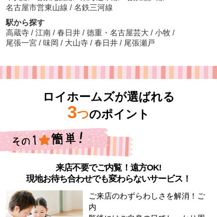
名古屋市営東山線
/
名鉄三河線
駅から探す
高蔵寺
/
江南
/
春日井
/
徳重・名古屋芸大
/
小牧
/
尾張一宮
/
味岡
/
大山寺
/
春日井
/
尾張瀬戸
ロイホームズが選ばれる
3
つ
のポイント
来店不要でご内覧！遠方OK!
現地お待ち合わせでも変わらないサービス！
ご来店のわずらわしさを解消！ご
内