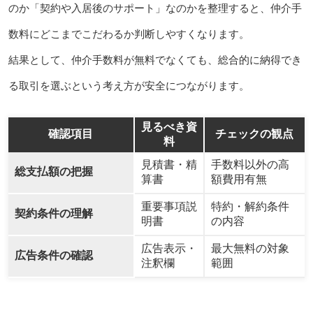
のか「契約や入居後のサポート」なのかを整理すると、仲介手
数料にどこまでこだわるか判断しやすくなります。
結果として、仲介手数料が無料でなくても、総合的に納得でき
る取引を選ぶという考え方が安全につながります。
見るべき資
確認項目
チェックの観点
料
見積書・精
手数料以外の高
総支払額の把握
算書
額費用有無
重要事項説
特約・解約条件
契約条件の理解
明書
の内容
広告表示・
最大無料の対象
広告条件の確認
注釈欄
範囲