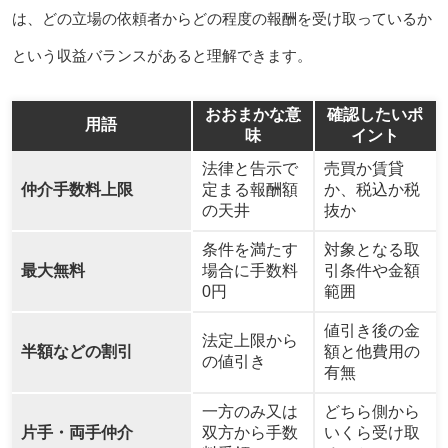
は、どの立場の依頼者からどの程度の報酬を受け取っているか
という収益バランスがあると理解できます。
おおまかな意
確認したいポ
用語
味
イント
法律と告示で
売買か賃貸
仲介手数料上限
定まる報酬額
か、税込か税
の天井
抜か
条件を満たす
対象となる取
最大無料
場合に手数料
引条件や金額
0円
範囲
値引き後の金
法定上限から
半額などの割引
額と他費用の
の値引き
有無
一方のみ又は
どちら側から
片手・両手仲介
双方から手数
いくら受け取