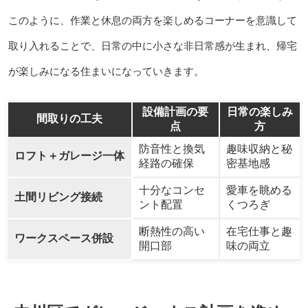
このように、作業と休息の両方を楽しめるコーナーを意識して
取り入れることで、日常の中に小さな非日常感が生まれ、帰宅
が楽しみになる住まいになっていきます。
設備計画の要
日常の楽しみ
間取りの工夫
点
方
防音性と換気
趣味収納と秘
ロフト＋ガレージ一体
経路の確保
密基地感
十分なコンセ
愛車を眺める
土間リビング接続
ント配置
くつろぎ
断熱性の高い
在宅仕事と趣
ワークスペース併設
開口部
味の両立