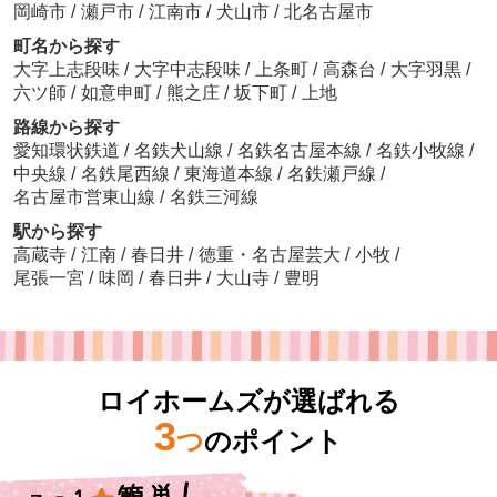
岡崎市
/
瀬戸市
/
江南市
/
犬山市
/
北名古屋市
町名から探す
大字上志段味
/
大字中志段味
/
上条町
/
高森台
/
大字羽黒
/
六ツ師
/
如意申町
/
熊之庄
/
坂下町
/
上地
路線から探す
愛知環状鉄道
/
名鉄犬山線
/
名鉄名古屋本線
/
名鉄小牧線
/
中央線
/
名鉄尾西線
/
東海道本線
/
名鉄瀬戸線
/
名古屋市営東山線
/
名鉄三河線
駅から探す
高蔵寺
/
江南
/
春日井
/
徳重・名古屋芸大
/
小牧
/
尾張一宮
/
味岡
/
春日井
/
大山寺
/
豊明
ロイホームズが選ばれる
3
つ
のポイント