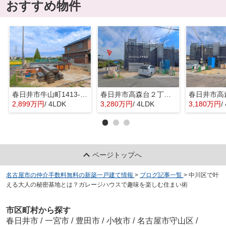
おすすめ物件
春日井市牛山町1413-8『仲介料無料』新築戸建て
春日井市高森台２丁目14-6『仲介料無料』新築戸建て
2,899万円
/ 4LDK
3,280万円
/ 4LDK
3,180万円
/
ページトップへ
名古屋市の仲介手数料無料の新築一戸建て情報
>
ブログ記事一覧
>
中川区で叶
える大人の秘密基地とは？ガレージハウスで趣味を楽しむ住まい術
市区町村から探す
春日井市
/
一宮市
/
豊田市
/
小牧市
/
名古屋市守山区
/