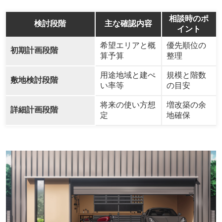
相談時のポ
検討段階
主な確認内容
イント
希望エリアと概
優先順位の
初期計画段階
算予算
整理
用途地域と建ぺ
規模と階数
敷地検討段階
い率等
の目安
将来の使い方想
増改築の余
詳細計画段階
定
地確保