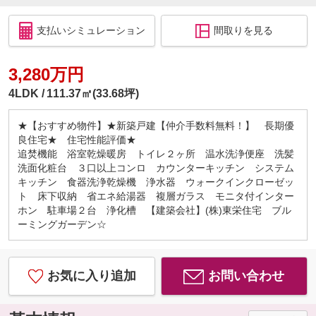
支払いシミュレーション
間取りを見る
3,280万円
4LDK
111.37㎡(33.68坪)
★【おすすめ物件】★新築戸建【仲介手数料無料！】 長期優
良住宅★ 住宅性能評価★
追焚機能 浴室乾燥暖房 トイレ２ヶ所 温水洗浄便座 洗髪
洗面化粧台 ３口以上コンロ カウンターキッチン システム
キッチン 食器洗浄乾燥機 浄水器 ウォークインクローゼッ
ト 床下収納 省エネ給湯器 複層ガラス モニタ付インター
ホン 駐車場２台 浄化槽 【建築会社】(株)東栄住宅 ブル
ーミングガーデン☆
お気に入り追加
お問い合わせ