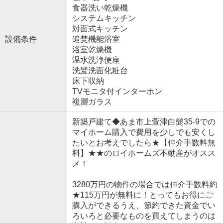
食器洗い乾燥機
システムキッチン
対面式キッチン
設備条件
追焚機能浴室
浴室乾燥機
温水洗浄便座
洗髪洗面化粧台
床下収納
TVモニタ付インターホン
複層ガラス
新築戸建て◆あま市上萱津白髭35-9での
マイホーム購入で費用を少しでも安くし
たいとお考えでしたら★【仲介手数料無
料】★★のロイホームズ不動産がオスス
メ！
3280万円の物件の場合では仲介手数料約
★115万円が無料に！とってもお得にご
購入ができるうえ、節約できた資金でい
ろいろと必要なものを買えてしまうのは