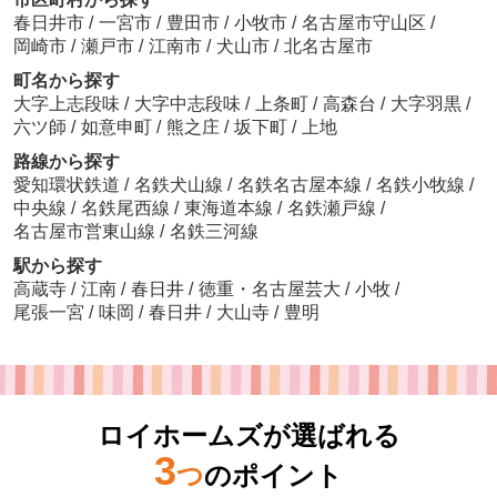
春日井市
/
一宮市
/
豊田市
/
小牧市
/
名古屋市守山区
/
岡崎市
/
瀬戸市
/
江南市
/
犬山市
/
北名古屋市
町名から探す
大字上志段味
/
大字中志段味
/
上条町
/
高森台
/
大字羽黒
/
六ツ師
/
如意申町
/
熊之庄
/
坂下町
/
上地
路線から探す
愛知環状鉄道
/
名鉄犬山線
/
名鉄名古屋本線
/
名鉄小牧線
/
中央線
/
名鉄尾西線
/
東海道本線
/
名鉄瀬戸線
/
名古屋市営東山線
/
名鉄三河線
駅から探す
高蔵寺
/
江南
/
春日井
/
徳重・名古屋芸大
/
小牧
/
尾張一宮
/
味岡
/
春日井
/
大山寺
/
豊明
ロイホームズが選ばれる
3
つ
のポイント