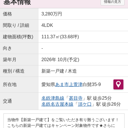
基本情報
情報の見方
価格
3,280万円
間取り / 詳細
4LDK
建物面積(坪数)
111.37㎡(33.68坪)
向き
-
築年月
2026年 10月(予定)
種別 / 構造
新築一戸建 / 木造
所在地
愛知県
あま市
上萱津
白髭35-9
名鉄津島線
「
甚目寺
」駅 徒歩25分
交通
名鉄名古屋本線
「
須ケ口
」駅 徒歩26分
当物件【新築一戸建て】をご覧いただき有り難うございます！
こちらの新築一戸建てはキャンペーン対象物件です★さらに