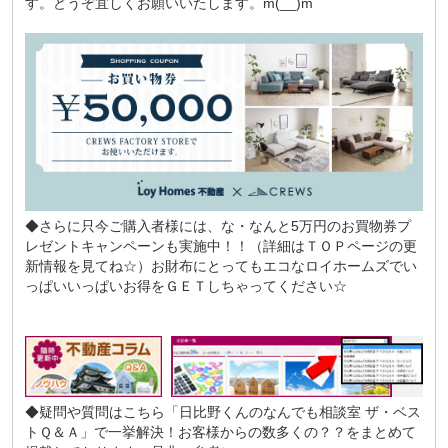
す。どうぞ宜しくお願いいたします。m(__)m
◆さらに只今ご購入者様には、な・なんと5万円のお買物券プ
レゼントキャンペーンも実施中！！（詳細はＴＯＰページの更
新情報を見てね☆）お財布にとってもエコなロイホームズでい
っぱいいっぱいお得をＧＥＴしちゃってください☆
◆疑問や質問はこちら
「日比野くんのなんでも相談室 ザ・ベス
トＱ＆Ａ」
で一挙解決！お客様からの数多くの？？をまとめて