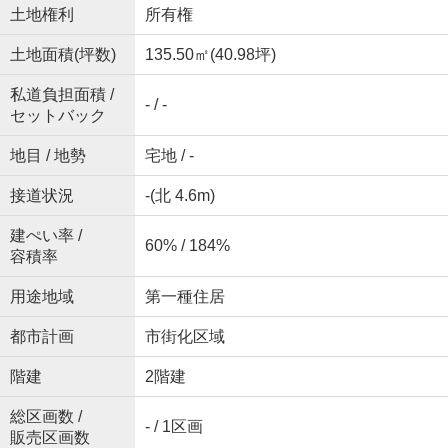
土地権利
所有権
土地面積(坪数)
135.50㎡(40.98坪)
私道負担面積 /
- / -
セットバック
地目 / 地勢
宅地 / -
接道状況
-(北 4.6m)
建ぺい率 /
60% / 184%
容積率
用途地域
第一種住居
都市計画
市街化区域
階建
2階建
総区画数 /
- / 1区画
販売区画数