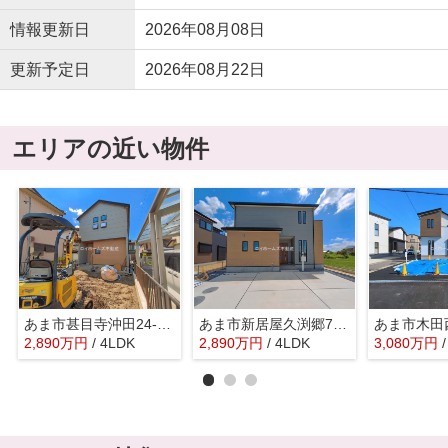
情報更新日
2026年08月08日
更新予定日
2026年08月22日
エリアの近い物件
あま市甚目寺沖田24-1『仲介料無料』新築戸建て
あま市新居屋久渕郷75-4『仲介料無料』新築戸建て
2,890
万
円
/ 4LDK
2,890
万
円
/ 4LDK
3,080
万
円