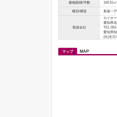
建物面積/坪数
100.61㎡
種別/構造
新築一戸建
ロイホー
愛知県名
取扱会社
TEL:052
愛知県知事
(社)全
MAP
マップ