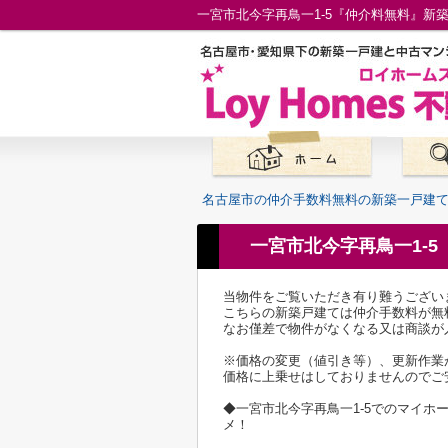
名古屋市の仲介手数料無料の新築一戸建
一宮市北今字再鳥一1-
当物件をご覧いただき有り難うござい
こちらの新築戸建ては仲介手数料が無
なお僅差で物件がなくなる又は商談が
※価格の変更（値引き等）、更新作業
価格に上乗せはしておりませんのでご
◆一宮市北今字再鳥一1-5でのマイ
メ！