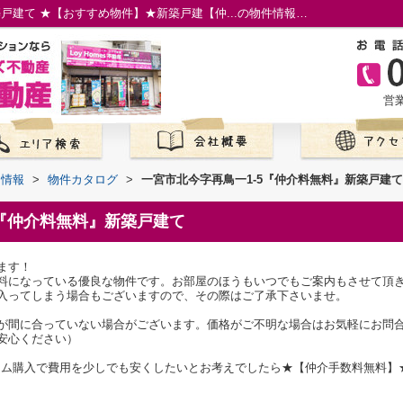
一宮市北今字再鳥一1-5『仲介料無料』新築戸建て ★【おすすめ物件】★新築戸建【仲...の物件情報／名古屋市の仲介手数料無料の新築一戸建て／ロイホームズ不動産
営業
て情報
>
物件カタログ
>
一宮市北今字再鳥一1-5『仲介料無料』新築戸建て
5『仲介料無料』新築戸建て
ます！
料になっている優良な物件です。お部屋のほうもいつでもご案内もさせて頂
入ってしまう場合もございますので、その際はご了承下さいませ。
が間に合っていない場合がございます。価格がご不明な場合はお気軽にお問
安心ください）
ホーム購入で費用を少しでも安くしたいとお考えでしたら★【仲介手数料無料】