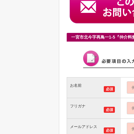
一宮市北今字再鳥一1-5『仲介
お名前
必須
フリガナ
必須
メールアドレス
必須