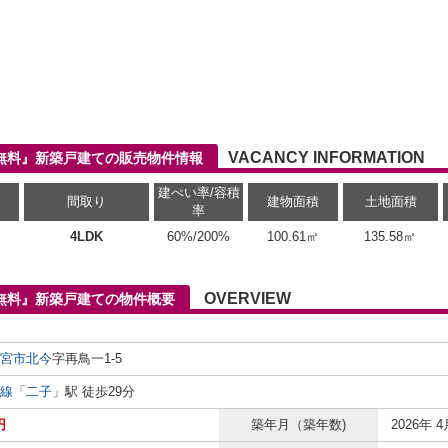
VACANCY INFORMATION
料無料』新築戸建ての販売物件情報
建ぺい率/容積
間取り
建物面積
土地面積
率
4LDK
60%/200%
100.61㎡
135.58㎡
OVERVIEW
料無料』新築戸建ての物件概要
宮市
北今
字再鳥一1-5
線
「
二子
」駅 徒歩29分
円
築年月（築年数)
2026年 4