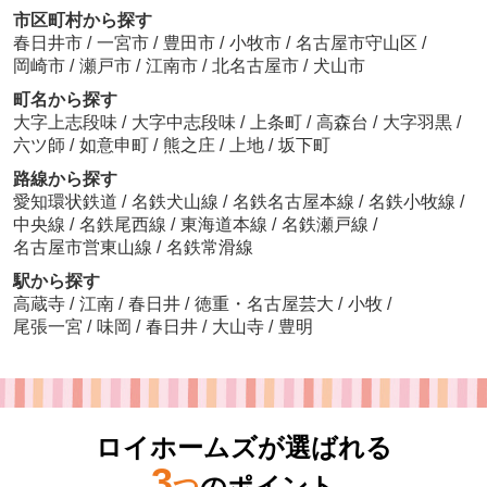
市区町村から探す
春日井市
/
一宮市
/
豊田市
/
小牧市
/
名古屋市守山区
/
岡崎市
/
瀬戸市
/
江南市
/
北名古屋市
/
犬山市
町名から探す
大字上志段味
/
大字中志段味
/
上条町
/
高森台
/
大字羽黒
/
六ツ師
/
如意申町
/
熊之庄
/
上地
/
坂下町
路線から探す
愛知環状鉄道
/
名鉄犬山線
/
名鉄名古屋本線
/
名鉄小牧線
/
中央線
/
名鉄尾西線
/
東海道本線
/
名鉄瀬戸線
/
名古屋市営東山線
/
名鉄常滑線
駅から探す
高蔵寺
/
江南
/
春日井
/
徳重・名古屋芸大
/
小牧
/
尾張一宮
/
味岡
/
春日井
/
大山寺
/
豊明
ロイホームズが選ばれる
3
つ
のポイント