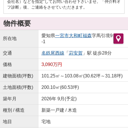
会社名）などを指定”してお問い合わせ下さいませ。「仲介料オ
フ診断」後、ご連絡をさせていただきます。
物件概要
愛知県
一宮市
大和町福森
字馬引境9
所在地
-1
交通
名鉄尾西線
「
苅安賀
」駅 徒歩28分
価格
3,090万円
建物面積(坪数)
101.25㎡～103.08㎡(30.62坪～31.18坪)
土地面積(坪数)
200.10㎡(60.53坪)
築年月
2026年 9月(予定)
種別 / 構造
新築一戸建 / 木造
地目
宅地