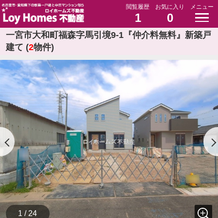
閲覧履歴
お気に入り
メニュー
1
0
一宮市大和町福森字馬引境9-1『仲介料無料』新築戸
建て (
2
物件)
1 / 24