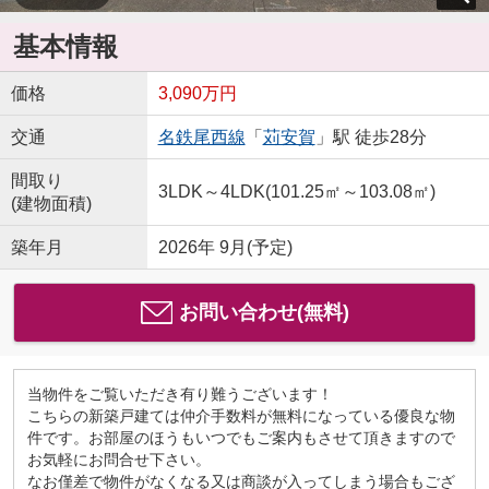
基本情報
価格
3,090万円
交通
名鉄尾西線
「
苅安賀
」駅 徒歩28分
間取り
3LDK～4LDK(101.25㎡～103.08㎡)
(建物面積)
築年月
2026年 9月(予定)
お問い合わせ(無料)
当物件をご覧いただき有り難うございます！
こちらの新築戸建ては仲介手数料が無料になっている優良な物
件です。お部屋のほうもいつでもご案内もさせて頂きますので
お気軽にお問合せ下さい。
なお僅差で物件がなくなる又は商談が入ってしまう場合もござ