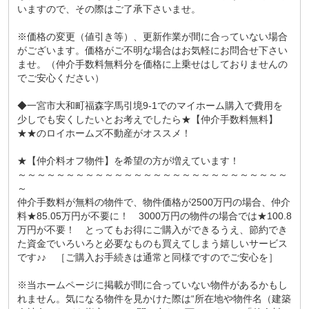
いますので、その際はご了承下さいませ。
※価格の変更（値引き等）、更新作業が間に合っていない場合
がございます。価格がご不明な場合はお気軽にお問合せ下さい
ませ。（仲介手数料無料分を価格に上乗せはしておりませんの
でご安心ください）
◆一宮市大和町福森字馬引境9-1でのマイホーム購入で費用を
少しでも安くしたいとお考えでしたら★【仲介手数料無料】
★★のロイホームズ不動産がオススメ！
★【仲介料オフ物件】を希望の方が増えています！
～～～～～～～～～～～～～～～～～～～～～～～～～～～～
～
仲介手数料が無料の物件で、物件価格が2500万円の場合、仲介
料★85.05万円が不要に！ 3000万円の物件の場合では★100.8
万円が不要！ とってもお得にご購入ができるうえ、節約でき
た資金でいろいろと必要なものも買えてしまう嬉しいサービス
です♪♪ ［ご購入お手続きは通常と同様ですのでご安心を］
※当ホームページに掲載が間に合っていない物件があるかもし
れません。気になる物件を見かけた際は“所在地や物件名（建築