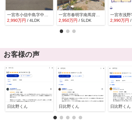
一宮市小信中島字中平18-5『仲介料無料』新築戸建て
一宮市春明字南馬背口49-1『仲介料無料』新築戸建て
2,990
万
円
/ 4LDK
2,950
万
円
/ 5LDK
2,990
万
円
お客様の声
日比野くん
日比野くん
日比野くん