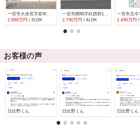
一宮市大赤見字若年東18-17『仲介料無料』新築戸建て
一宮市開明字杁西郭15『仲介料無料』新築戸建て
2,898
万
円
/ 3LDK
2,790
万
円
/ 4LDK
2,490
万
円
お客様の声
日比野くん
日比野くん
日比野くん