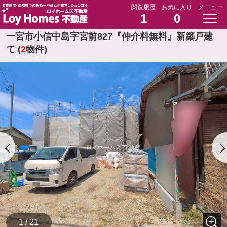
閲覧履歴
お気に入り
メニュー
1
0
一宮市小信中島字宮前827『仲介料無料』新築戸建
て (
2
物件)
1 / 21