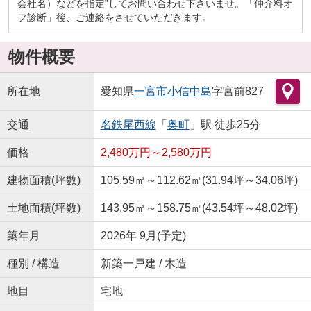
会社名）などを指定”してお問い合わせ下さいませ。「仲介料オ
フ診断」後、ご連絡をさせていただきます。
物件概要
所在地
愛知県
一宮市
小信中島
字宮前827
交通
名鉄尾西線
「
奥町
」駅 徒歩25分
価格
2,480万円～2,580万円
建物面積(坪数)
105.59㎡～112.62㎡(31.94坪～34.06坪)
土地面積(坪数)
143.95㎡～158.75㎡(43.54坪～48.02坪)
築年月
2026年 9月(予定)
種別 / 構造
新築一戸建 / 木造
地目
宅地