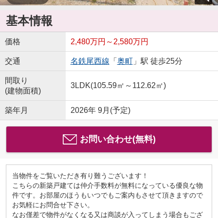
基本情報
価格
2,480万円～2,580万円
交通
名鉄尾西線
「
奥町
」駅 徒歩25分
間取り
3LDK(105.59㎡～112.62㎡)
(建物面積)
築年月
2026年 9月(予定)
お問い合わせ(無料)
当物件をご覧いただき有り難うございます！
こちらの新築戸建ては仲介手数料が無料になっている優良な物
件です。お部屋のほうもいつでもご案内もさせて頂きますので
お気軽にお問合せ下さい。
なお僅差で物件がなくなる又は商談が入ってしまう場合もござ