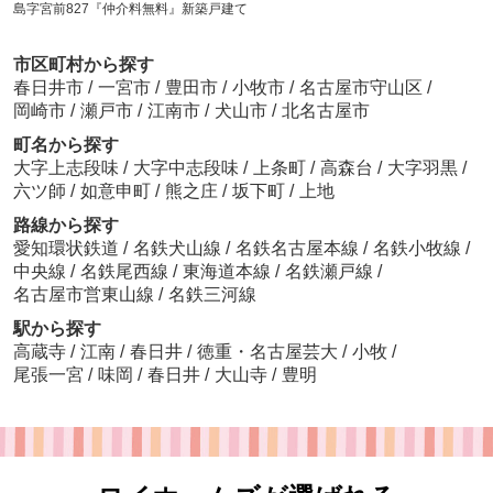
島字宮前827『仲介料無料』新築戸建て
市区町村から探す
春日井市
/
一宮市
/
豊田市
/
小牧市
/
名古屋市守山区
/
岡崎市
/
瀬戸市
/
江南市
/
犬山市
/
北名古屋市
町名から探す
大字上志段味
/
大字中志段味
/
上条町
/
高森台
/
大字羽黒
/
六ツ師
/
如意申町
/
熊之庄
/
坂下町
/
上地
路線から探す
愛知環状鉄道
/
名鉄犬山線
/
名鉄名古屋本線
/
名鉄小牧線
/
中央線
/
名鉄尾西線
/
東海道本線
/
名鉄瀬戸線
/
名古屋市営東山線
/
名鉄三河線
駅から探す
高蔵寺
/
江南
/
春日井
/
徳重・名古屋芸大
/
小牧
/
尾張一宮
/
味岡
/
春日井
/
大山寺
/
豊明