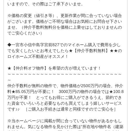
いますので、その際はご了承下さいませ。
※価格の変更（値引き等）、更新作業が間に合っていない場合
がございます。価格がご不明な場合はお気軽にお問合せ下さい
ませ。（仲介手数料無料分を価格に上乗せはしておりませんの
でご安心ください）
◆一宮市小信中島字宮前827でのマイホーム購入で費用を少し
でも安くしたいとお考えでしたら★【仲介手数料無料】★★の
ロイホームズ不動産がオススメ！
★【仲介料オフ物件】を希望の方が増えています！
～～～～～～～～～～～～～～～～～～～～～～～～～～～～
～
仲介手数料が無料の物件で、物件価格が2500万円の場合、仲介
料★85.05万円が不要に！ 3000万円の物件の場合では★100.8
万円が不要！ とってもお得にご購入ができるうえ、節約でき
た資金でいろいろと必要なものも買えてしまう嬉しいサービス
です♪♪ ［ご購入お手続きは通常と同様ですのでご安心を］
※当ホームページに掲載が間に合っていない物件があるかもし
れません。気になる物件を見かけた際は“所在地や物件名（建築