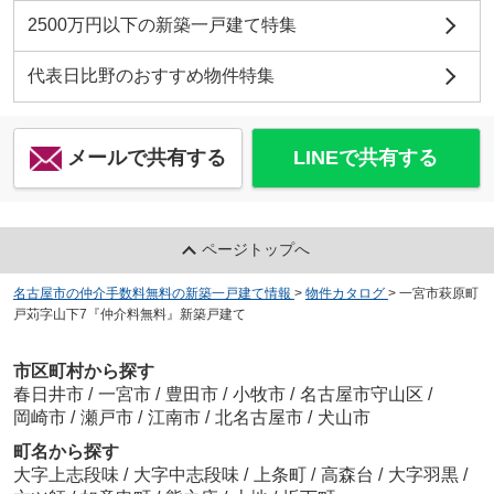
2500万円以下の新築一戸建て特集
代表日比野のおすすめ物件特集
メールで共有する
LINEで共有する
ページトップへ
名古屋市の仲介手数料無料の新築一戸建て情報
>
物件カタログ
>
一宮市萩原町
戸苅字山下7『仲介料無料』新築戸建て
市区町村から探す
春日井市
/
一宮市
/
豊田市
/
小牧市
/
名古屋市守山区
/
岡崎市
/
瀬戸市
/
江南市
/
北名古屋市
/
犬山市
町名から探す
大字上志段味
/
大字中志段味
/
上条町
/
高森台
/
大字羽黒
/