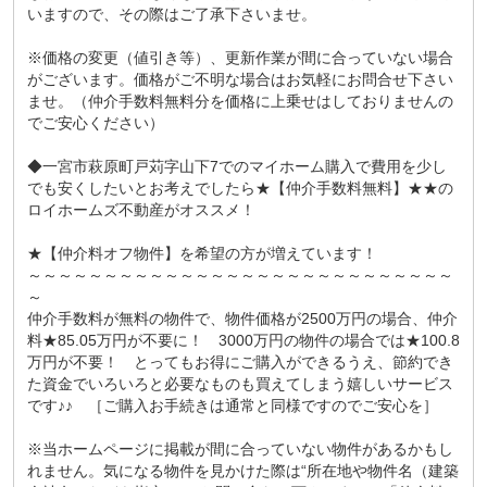
いますので、その際はご了承下さいませ。
※価格の変更（値引き等）、更新作業が間に合っていない場合
がございます。価格がご不明な場合はお気軽にお問合せ下さい
ませ。（仲介手数料無料分を価格に上乗せはしておりませんの
でご安心ください）
◆一宮市萩原町戸苅字山下7でのマイホーム購入で費用を少し
でも安くしたいとお考えでしたら★【仲介手数料無料】★★の
ロイホームズ不動産がオススメ！
★【仲介料オフ物件】を希望の方が増えています！
～～～～～～～～～～～～～～～～～～～～～～～～～～～～
～
仲介手数料が無料の物件で、物件価格が2500万円の場合、仲介
料★85.05万円が不要に！ 3000万円の物件の場合では★100.8
万円が不要！ とってもお得にご購入ができるうえ、節約でき
た資金でいろいろと必要なものも買えてしまう嬉しいサービス
です♪♪ ［ご購入お手続きは通常と同様ですのでご安心を］
※当ホームページに掲載が間に合っていない物件があるかもし
れません。気になる物件を見かけた際は“所在地や物件名（建築