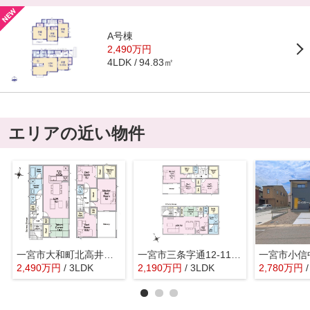
A号棟
2,490万円
94.83㎡
4LDK
エリアの近い物件
一宮市大和町北高井字西重田1465『仲介料無料』新築戸建て
一宮市三条字通12-11『仲介料無料』新築戸建て
2,490
万
円
/ 3LDK
2,190
万
円
/ 3LDK
2,780
万
円