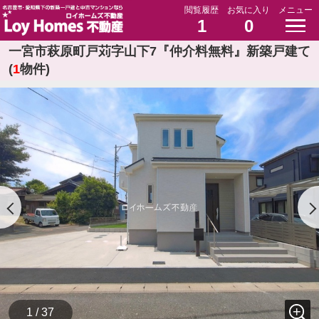
閲覧履歴
お気に入り
メニュー
1
0
一宮市萩原町戸苅字山下7『仲介料無料』新築戸建て
(
1
物件)
1 / 37