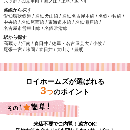
六ツ師
/
如意申町
/
熊之庄
/
上地
/
坂下町
路線から探す
愛知環状鉄道
/
名鉄犬山線
/
名鉄名古屋本線
/
名鉄小牧線
/
中央線
/
名鉄尾西線
/
東海道本線
/
名鉄瀬戸線
/
名古屋市営東山線
/
名鉄常滑線
駅から探す
高蔵寺
/
江南
/
春日井
/
徳重・名古屋芸大
/
小牧
/
尾張一宮
/
味岡
/
春日井
/
大山寺
/
豊明
ロイホームズが選ばれる
3
つ
のポイント
来店不要でご内覧！遠方OK!