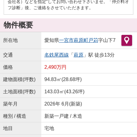
会社名）などを指定”してお問い合わせ下さいませ。「仲介料オ
フ診断」後、ご連絡をさせていただきます。
物件概要
所在地
愛知県
一宮市
萩原町戸苅
字山下7
交通
名鉄尾西線
「
萩原
」駅 徒歩13分
価格
2,490万円
建物面積(坪数)
94.83㎡(28.68坪)
土地面積(坪数)
143.03㎡(43.26坪)
築年月
2026年 6月(新築)
種別 / 構造
新築一戸建 / 木造
地目
宅地