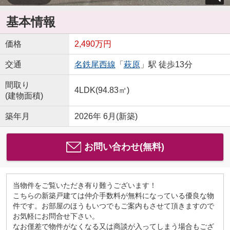
基本情報
価格
2,490万円
交通
名鉄尾西線
「
萩原
」駅 徒歩13分
間取り
4LDK(94.83㎡)
(建物面積)
築年月
2026年 6月(新築)
お問い合わせ(無料)
当物件をご覧いただき有り難うございます！
こちらの新築戸建ては仲介手数料が無料になっている優良な物
件です。お部屋のほうもいつでもご案内もさせて頂きますので
お気軽にお問合せ下さい。
なお僅差で物件がなくなる又は商談が入ってしまう場合もござ